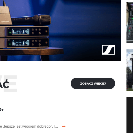
WE
AĆ
ZOBACZ WIĘCEJ
5+
e „lepsze jest wrogiem dobrego”. I…