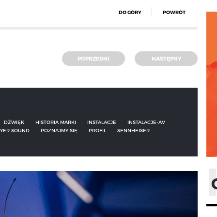
DO GÓRY
POWRÓT
POPRZEDNI
NASTĘPNY
DŹWIĘK
HISTORIA MARKI
INSTALACJE
INSTALACJE-AV
YER SOUND
POZNAJMY SIĘ
PROFIL
SENNHEISER