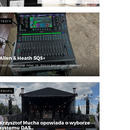
TESTY
Allen & Heath SQ5+
Stare powiedzenie mówi, że „lepsze jest wrogiem dobrego”. I…
PROFIL
Krzysztof Mucha opowiada o wyborze
systemu DAS…