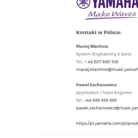
Kontakt w Polsce:
Maciej Błachnio
System Engineering & Sales
Tel.:
+ 48 607 690 106
maciej.blachnio@music.yama
Paweł Zachanowicz
Application / Sales Engineer
Tel.:
+48 695 939 995
pawel.zachanowicz@music.y
https://pl.yamaha.com/pl/prod