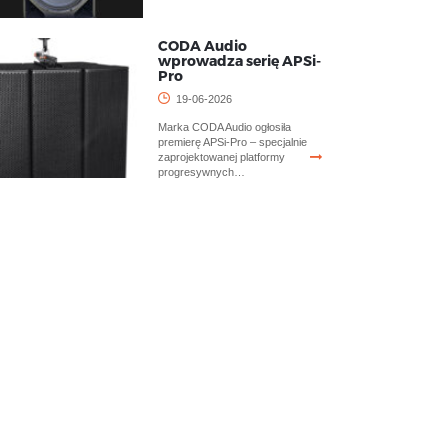
CODA Audio
wprowadza serię APSi-
Pro
19-06-2026
Marka CODA Audio ogłosiła
premierę APSi-Pro – specjalnie
zaprojektowanej platformy
progresywnych…