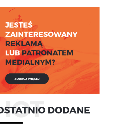
JESTEŚ
ZAINTERESOWANY
REKLAMĄ
LUB
PATRONATEM
MEDIALNYM?
ZOBACZ WIĘCEJ
HOT
OSTATNIO DODANE