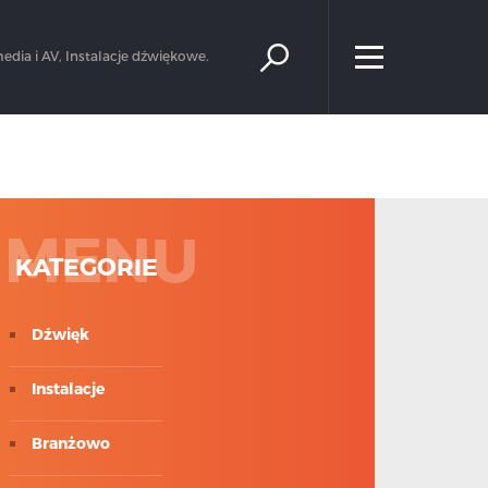
×
edia i AV, Instalacje dźwiękowe.
MENU
KATEGORIE
Dźwięk
Instalacje
Branżowo