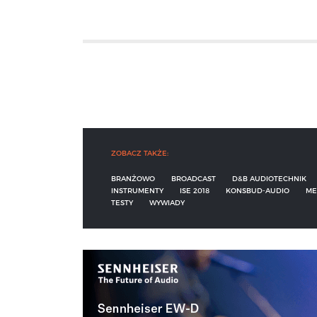
ZOBACZ TAKŻE:
BRANŻOWO
BROADCAST
D&B AUDIOTECHNIK
INSTRUMENTY
ISE 2018
KONSBUD-AUDIO
ME
TESTY
WYWIADY