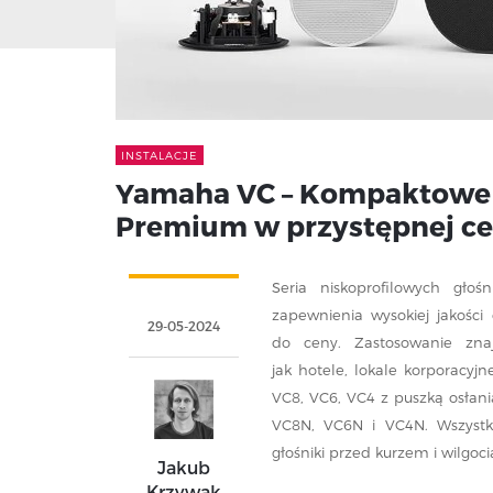
INSTALACJE
Yamaha VC – Kompaktowe g
Premium w przystępnej ce
Seria niskoprofilowych gło
zapewnienia wysokiej jakości
29-05-2024
do ceny. Zastosowanie znaj
jak hotele, lokale korporacyj
VC8, VC6, VC4 z puszką osłania
VC8N, VC6N i VC4N. Wszystk
głośniki przed kurzem i wilgoci
Jakub
Krzywak