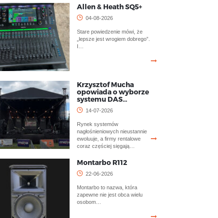
Allen & Heath SQ5+
04-08-2026
Stare powiedzenie mówi, że
„lepsze jest wrogiem dobrego”.
I…
Krzysztof Mucha
opowiada o wyborze
systemu DAS…
14-07-2026
Rynek systemów
nagłośnieniowych nieustannie
ewoluuje, a firmy rentalowe
coraz częściej sięgają…
Montarbo R112
22-06-2026
Montarbo to nazwa, która
zapewne nie jest obca wielu
osobom…