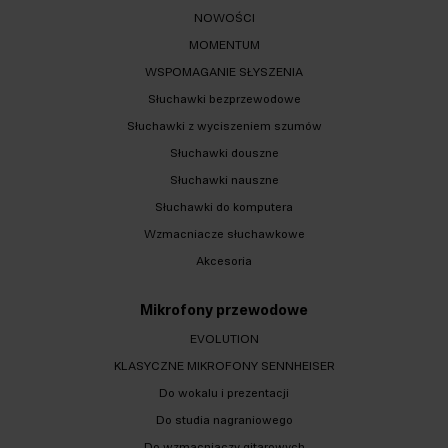
NOWOŚCI
MOMENTUM
WSPOMAGANIE SŁYSZENIA
Słuchawki bezprzewodowe
Słuchawki z wyciszeniem szumów
Słuchawki douszne
Słuchawki nauszne
Słuchawki do komputera
Wzmacniacze słuchawkowe
Akcesoria
Mikrofony przewodowe
EVOLUTION
KLASYCZNE MIKROFONY SENNHEISER
Do wokalu i prezentacji
Do studia nagraniowego
Do wzmacniaczy gitarowych