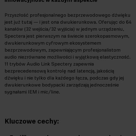
Innowacyjność w każdym aspekcie
Przyszłość profesjonalnego bezprzewodowego dźwięku
jest już tutaj — i jest ona dwukierunkowa. Oferując do 64
kanałów (32 wejścia/32 wyjścia) w jednym urządzeniu,
Spectera jest pierwszym na świecie szerokopasmowym,
dwukierunkowym cyfrowym ekosystemem
bezprzewodowym, zapewniającym profesjonalistom
audio niezrównane możliwości i wyjątkową elastyczność.
11 trybów Audio Link Spectery zapewnia
bezprecedensową kontrolę nad latencją, jakością
dźwięku i nie tylko dla każdego łącza, podczas gdy jej
dwukierunkowe bodypacki zarządzają jednocześnie
sygnałami IEM i mic/line.
Kluczowe cechy: