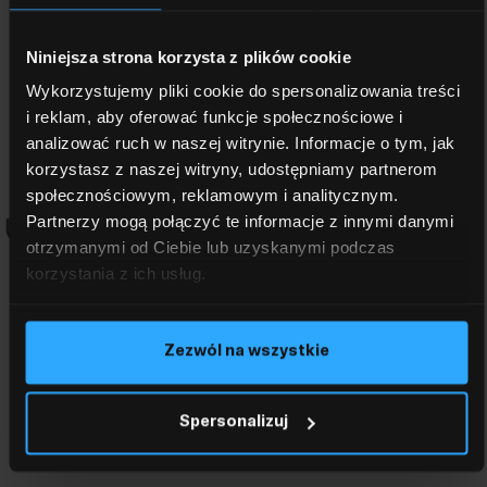
Niniejsza strona korzysta z plików cookie
Wykorzystujemy pliki cookie do spersonalizowania treści
i reklam, aby oferować funkcje społecznościowe i
analizować ruch w naszej witrynie. Informacje o tym, jak
korzystasz z naszej witryny, udostępniamy partnerom
społecznościowym, reklamowym i analitycznym.
Partnerzy mogą połączyć te informacje z innymi danymi
otrzymanymi od Ciebie lub uzyskanymi podczas
Określ parametry RF i stacji bazowej dla Twojego
korzystania z ich usług.
systemu bazując na dokładnych wskazówkach
dopasowanych do Twoich wymagań. Zapewnij
sobie efektywność i bezprzewodową wydajność
Zezwól na wszystkie
korzystając z naszego
PLANERA
.
Spersonalizuj