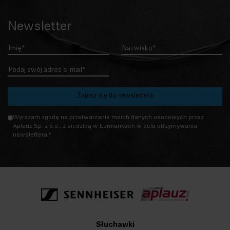
Newsletter
Imię
Nazwisko
E-mail
Zapisz się do newslettera
g-recaptcha-response
Wyrażam zgodę na przetwarzanie moich danych osobowych przez
Aplauz Sp. z o.o., z siedzibą w Łomiankach w celu otrzymywania
newslettera.*
Słuchawki