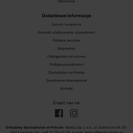
Akcesoria
Dodatkowe informacje
Serwis i wsparcie
Warunki użytkowania i prywatność
Polityka zwrotów
Regulamin
Odstąpienie od umowy
Polityka prywatności
Dystrybutor na Polskę
Sennheiser International
Kontakt
Znajdź nas na:
Oficjalny dystrybutor w Polsce:
Aplauz Sp. z o.o., ul. Graniczna 19, 05-
092 Łomianki, tel.: +48 22 751 42 39, e-mail:
aplauz@aplauzaudio.pl