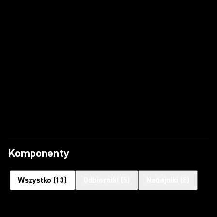
Komponenty
Wszystko
(
13
)
Odbiorniki
(
5
)
Nadajniki
(
8
)