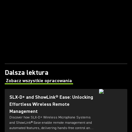
Dalsza lektura
Zobacz wszystkie opracowania
(Opens in a new tab)
SLX-D+ and ShowLink® Ease: Unlocking
Effortless Wireless Remote
Management
Discover how SLX-D+ Wireless Microphone Systems
and ShowLink® Ease enable remote management and
automated features, delivering hands-free control and