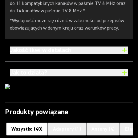
do 11 kompatybilnych kanałów w paśmie TV 6 MHz oraz
do 14 kanałów w paśmie TV 8 MHz.*
*Wydajność może się różnić w zależności od przepisów
obowiązujących w danym kraju oraz warunków pracy.
Jakość tkwi w detalach
Jak to działa?
Produkty powiązane
Wszystko
(
40
)
Adaptery
(
1
)
Anteny
(
4
)
Eleme