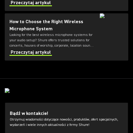
reliability for any application.
Przeczytaj artykuł
How to Choose the Right Wireless
Microphone System
Looking for the best wireless microphone systems for
your audio setup? Shure offers trusted solutions for
concerts, houses of worship, corporate, location sound,
and broadcast environments. From analog to digital
Przeczytaj artykuł
wireless microphones and UHF or VHF frequency
options, this guide highlights the recommended Shure
wireless microphone systems, so you can choose the
perfect setup for clear, reliable sound.
Bądź w kontakcie!
Otrzymuj wiadomości dotyczące nowości, produktów, ofert specjalnych,
wydarzeń i wiele innych aktualności z firmy Shure!