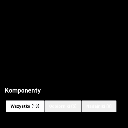
Komponenty
Wszystko
(
13
)
Odbiorniki
(
5
)
Nadajniki
(
8
)