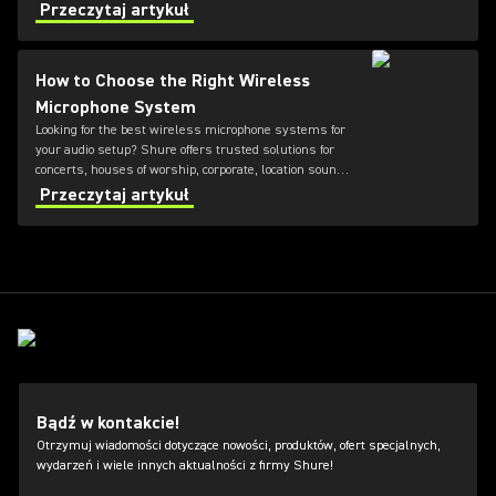
reliability for any application.
Przeczytaj artykuł
How to Choose the Right Wireless
Microphone System
Looking for the best wireless microphone systems for
your audio setup? Shure offers trusted solutions for
concerts, houses of worship, corporate, location sound,
and broadcast environments. From analog to digital
Przeczytaj artykuł
wireless microphones and UHF or VHF frequency
options, this guide highlights the recommended Shure
wireless microphone systems, so you can choose the
perfect setup for clear, reliable sound.
Bądź w kontakcie!
Otrzymuj wiadomości dotyczące nowości, produktów, ofert specjalnych,
wydarzeń i wiele innych aktualności z firmy Shure!