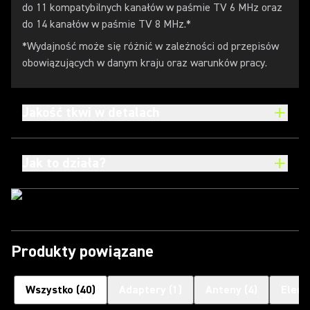
do 11 kompatybilnych kanałów w paśmie TV 6 MHz oraz
do 14 kanałów w paśmie TV 8 MHz.*
*Wydajność może się różnić w zależności od przepisów
obowiązujących w danym kraju oraz warunków pracy.
Jakość tkwi w detalach
Jak to działa?
Produkty powiązane
Wszystko
(
40
)
Adaptery
(
1
)
Anteny
(
4
)
Eleme