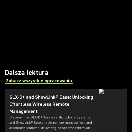
Dalsza lektura
Zobacz wszystkie opracowania
(Opens in a new tab)
SLX-D+ and ShowLink® Ease: Unlocking
Effortless Wireless Remote
Management
Discover how SLX-D+ Wireless Microphone Systems
and ShowLink® Ease enable remote management and
automated features, delivering hands-free control and