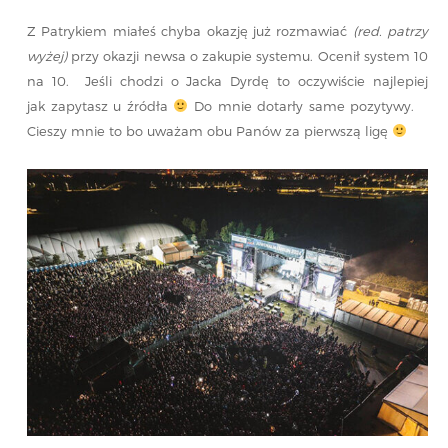
Z Patrykiem miałeś chyba okazję już rozmawiać
(red. patrzy
wyżej)
przy okazji newsa o zakupie systemu. Ocenił system 10
na 10. Jeśli chodzi o Jacka Dyrdę to oczywiście najlepiej
jak zapytasz u źródła
Do mnie dotarły same pozytywy.
Cieszy mnie to bo uważam obu Panów za pierwszą ligę