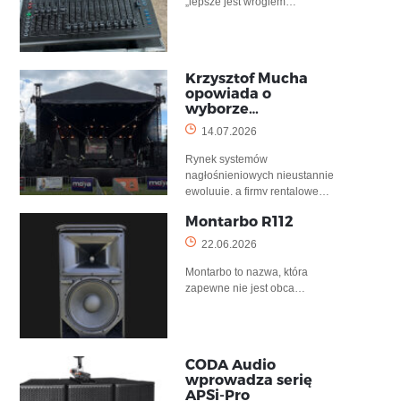
„lepsze jest wrogiem…
Krzysztof Mucha
opowiada o
wyborze…
14.07.2026
Rynek systemów
nagłośnieniowych nieustannie
ewoluuje, a firmy rentalowe…
Montarbo R112
22.06.2026
Montarbo to nazwa, która
zapewne nie jest obca…
CODA Audio
wprowadza serię
APSi-Pro