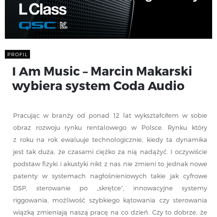
PROFIL
I Am Music – Marcin Makarski
wybiera system Coda Audio
Pracując w branży od ponad 12 lat wykształciłem w sobie
obraz rozwoju rynku rentalowego w Polsce. Rynku który
z roku na rok ewaluuje technologicznie, kiedy ta dynamika
jest tak duża, że czasami ciężko za nią nadążyć. I oczywiście
podstaw fizyki i akustyki nikt z nas nie zmieni to jednak nowe
patenty w systemach nagłośnieniowych takie jak cyfrowe
DSP, sterowanie po „skrętce”, innowacyjne systemy
riggowania, możliwość szybkiego kątowania czy sterowania
wiązką zmieniają naszą pracę na co dzień. Czy to dobrze, że