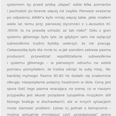
systemem by przed próbą „złapać” sobie kilka pomiarów
i pochodzić po terenie więcej niż zwykle. Pierwsze wrażenie
po odpaleniu AiRAY’a było mniej więcej takie, jakie miałem
wiele lat temu przy pierwszej styczności z L-Acoustics K1:
„WOW, to na prawdę schodzi, aż tak nisko?” Dołu z gron
systemu głównego było tyle, że gdybym sam nie wyłączył
subwooferów trudno byłoby uwierzyć, że nie pracują.
Ciekawostką było dla mnie to, w jak szerokim zakresie pasma
producent przewidział współdziałanie subwooferów
i systemu głównego – w pierwszym odruchu na widok
pomiaru pomyślałem, że trzeba odciąć te suby niżej… Nic
bardziej mylnego! Pasmo 50-80 Hz dodało się znakomicie
oferując niespotykanie potężny headroom w dole. Ceną jest
spora ilość tego pasma wracająca na scenę, co w naszym
przypadku jest akurat pożądane (uzupełnia muzykom dół
którego brakuje w słuchawkach), ale w innych sytuacjach
może stanowić problem. Łatwo tu jednak o kompromis –
można wirtualnie zmniejszyć czyli „przeskalować” grono