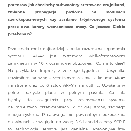
patentów jak chociażby subwoofery sterowane czujnikami,
zmienna propagacja pozioma w modułach
szerokopasmowych czy zasilanie trójdrożnego systemu
przez dwa kanały wzmacniacza mocy. Co jeszcze Ciebie
przekonało?
Przekonała mnie najbardziej szeroko rozumiana ergonomia
systemu. AiRAY jest systemem wielkoformatowym
zamkniętym w 40 kilogramowej obudowie. Co mi to daje?
Na przykładzie imprezy z zeszłego tygodnia — Ursynalia.
Powiesiłem na wing-u scenicznym zestaw 12 kolumn AiRAY
na stronę oraz po 6 sztuk ViRAY’a na outfillu. Uzyskaliśmy
pełne pokrycie placu w pełnym paśmie. Co nie
byłoby do osiągnięcia przy zastosowaniu systemu
na mniejszych przetwornikach. Z drugiej strony, żadnego
innego systemu 12-calowego nie powiesiłbym bezpiecznie
na wingach ze względu na wagę. Jeśli chodzi o basy SCP-F
to technologia sensora jest genialna. Porównywaliśmy