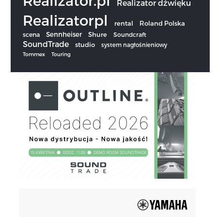
Realizator.pl
Realizator dźwięku
Realizatorpl
rental
Roland Polska
Sennheiser
scena
Shure
Soundcraft
SoundTrade
studio
system nagłośnieniowy
Tommex
Touring