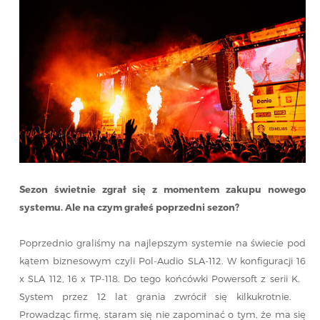
Sezon świetnie zgrał się z momentem zakupu nowego
systemu. Ale na czym grałeś poprzedni sezon?
Poprzednio graliśmy na najlepszym systemie na świecie pod
kątem biznesowym czyli Pol-Audio SLA-112. W konfiguracji 16
x SLA 112, 16 x TP-118. Do tego końcówki Powersoft z serii K.
System przez 12 lat grania zwrócił się kilkukrotnie.
Prowadząc firmę, staram się nie zapominać o tym, że ma się