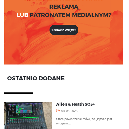
REKLAMĄ
LUB
PATRONATEM MEDIALNYM?
ZOBACZ WIĘCEJ
OSTATNIO DODANE
Allen & Heath SQ5+
04-08-2026
Stare powiedzenie mówi, że „lepsze jest
wrogiem…