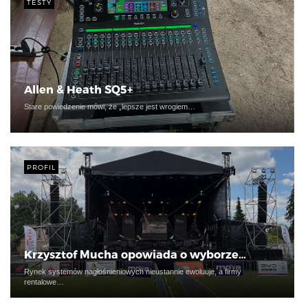
TESTY
Allen & Heath SQ5+
Stare powiedzenie mówi, że „lepsze jest wrogiem…
PROFIL
Krzysztof Mucha opowiada o wyborze…
Rynek systemów nagłośnieniowych nieustannie ewoluuje, a firmy
rentalowe…