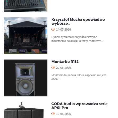
Krzysztof Mucha opowiada o
wyborze…
14-07-2026
Rynek systemów nagłośnieniowych
nieustannie ewoluuje, a firmy rentalowe…
Montarbo R112
22-06-2026
Montarbo to nazwa, która zapewne nie jest
obca…
CODA Audio wprowadza serię
APSi-Pro
19-06-2026