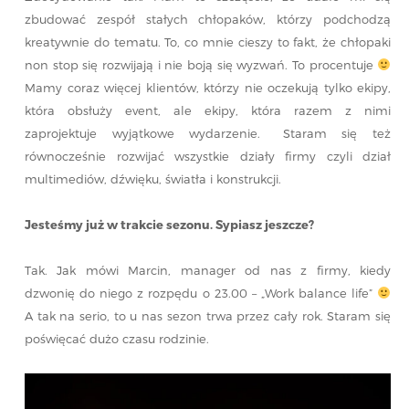
zbudować zespół stałych chłopaków, którzy podchodzą
kreatywnie do tematu. To, co mnie cieszy to fakt, że chłopaki
non stop się rozwijają i nie boją się wyzwań. To procentuje
Mamy coraz więcej klientów, którzy nie oczekują tylko ekipy,
która obsłuży event, ale ekipy, która razem z nimi
zaprojektuje wyjątkowe wydarzenie. Staram się też
równocześnie rozwijać wszystkie działy firmy czyli dział
multimediów, dźwięku, światła i konstrukcji.
Jesteśmy już w trakcie sezonu. Sypiasz jeszcze?
Tak. Jak mówi Marcin, manager od nas z firmy, kiedy
dzwonię do niego z rozpędu o 23.00 – „Work balance life”
A tak na serio, to u nas sezon trwa przez cały rok. Staram się
poświęcać dużo czasu rodzinie.