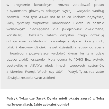
w programie kontrolnym, można załadować preset
z systemem głównym odciętym wyżej – wszystko według
potrzeb. Poza tym AiRAY ma to za co kocham najwyższej
klasy systemy trójdrożne: klarowność i detal w paśmie
wokalowym nieosiągalne dla jakiejkolwiek dwudrożnej
konstrukcji. Dostałem zatem wszystko czego oczekuję
od systemu: dokładność pozwalającą słyszeć każdy ruch,
bliski i klarowny dźwięk nawet dziesiątki metrów od sceny
i headroom pozwalający wydobyć dynamikę tam gdzie
trzeba zrobić wrażenie. Moja ocena to 10/10! Bez wstydu
postawiłbym AiRAY’a obok innych topowych systemów
z Niemiec, Francji, Włoch czy USA” – Patryk Tylza, realizator
dźwięku zespołu Kwiat Jabłoni
Patryk Tylza czy Jacek Dyrda mieli okazję zagrać z Tobą
na Juwenaliach. Jakie zebrałeś opinie?