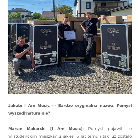
Jakub: I Am Music -> Bardzo oryginalna nazwa. Pomysł
wyszedł naturalnie?
Marcin Makarski [I Am Music]:
Pomysł pojawił się
w studenckim mieszkaniu jakieś 15 lat temu i tak już zostało