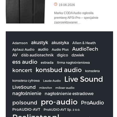
19.06.2026
Marka CODA Audio ogłosiła
premierę APSi-Pro – specjalnie
zaprojektowanej…
akustyk
akustyka
Allen & Heath
Adamson
AudioTech
audio
Aplauz Audio
Audio Plus
AV
d&b audiotechnik
digico
dzwiek
ess audio
estrada
firma nagłośnieniowa
konsbud audio
koncert
konsoleta
Live Sound
konsoleta cyfrowa
Lauda-Audio
LiveSound
mikrofon
mikser audio
nagłośnienie
nagłośnienie estradowe
pro-audio
polsound
ProAudio
ProAUDIO-AVT
ProAUDIO-AVT Sp. z o.o.