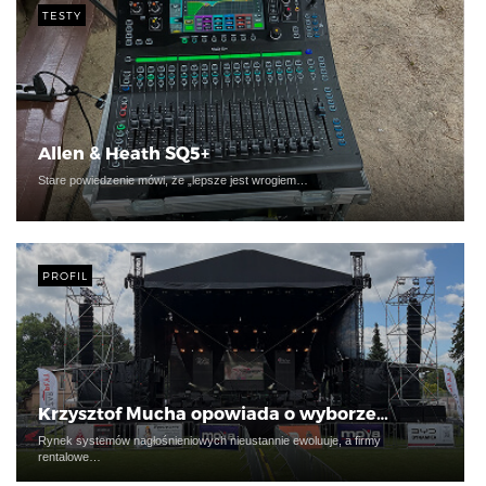
TESTY
Allen & Heath SQ5+
Stare powiedzenie mówi, że „lepsze jest wrogiem…
PROFIL
Krzysztof Mucha opowiada o wyborze…
Rynek systemów nagłośnieniowych nieustannie ewoluuje, a firmy
rentalowe…