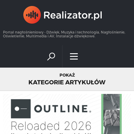
×
Portal nagłośnieniowy - Dźwięk, Muzyka i technologia, Nagłośnienie,
Oświetlenie, Multimedia i AV, Instalacje dźwiękowe.
POKAŻ
KATEGORIE ARTYKUŁÓW