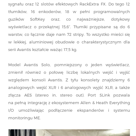
sygnału oraz 12 slotów efektowych RackExtra FX. Do tego 12
tłumików, 16 enkoderów, 18 w pełni programowalnych
guzików SoftKey oraz, co najważniejsze, dotykowy
wyświetlacz o przekątnej 15,6”. Tłumiki przypisane są do 6
warstw, co łącznie daje nam 72 stripy. To wszystko mieści się
w lekkiej, aluminiowej obudowie o charakterystycznym dla
serii Avantis kształcie ważąc 17,5 kg.
Model Avantis Solo, pomniejszony o jeden wyświetlacz,
zmienił również o połowę liczbę lokalnych wejść i wyjść
względem konsoli Avantis. Z tyłu konsolety znajdziemy 6
analogowych wejść XLR i 6 analogowych wyjść XLR, a także
złącza AES (stereo in, stereo out). Port SLink pozwala
na pełną integrację z ekosystemem Allen & Heath Everything
I/O umożliwiając podłączenie ekspanderów i systemu
monitoringu ME.