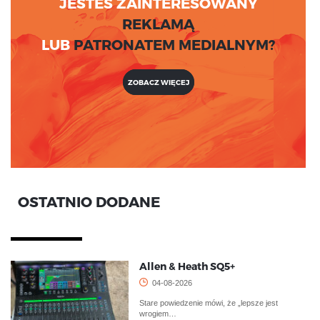
JESTEŚ ZAINTERESOWANY
REKLAMĄ
LUB
PATRONATEM MEDIALNYM?
ZOBACZ WIĘCEJ
OSTATNIO DODANE
Allen & Heath SQ5+
04-08-2026
Stare powiedzenie mówi, że „lepsze jest
wrogiem…