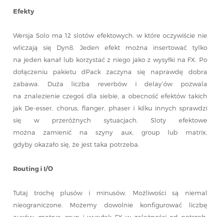
Efekty
Wersja Solo ma 12 slotów efektowych. w które oczywiście nie
wliczają się Dyn8. Jeden efekt można insertować tylko
na jeden kanał lub korzystać z niego jako z wysyłki na FX. Po
dołączeniu pakietu dPack zaczyna się naprawdę dobra
zabawa. Duża liczba reverbów i delay’ów pozwala
na znalezienie czegoś dla siebie, a obecność efektów takich
jak De-esser, chorus, flanger, phaser i kilku innych sprawdzi
się w przeróżnych sytuacjach. Sloty efektowe
można zamienić na szyny aux, group lub matrix,
gdyby okazało się, że jest taka potrzeba.
Routing i I/O
Tutaj trochę plusów i minusów. Możliwości są niemal
nieograniczone. Możemy dowolnie konfigurować liczbę
auxów, matryc, grup i wysyłek FX w zależności od potrzeb,