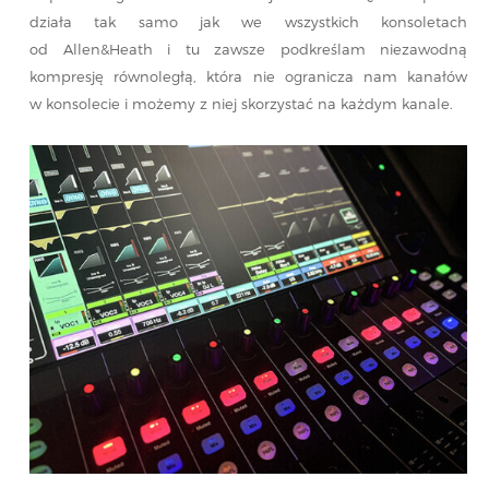
działa tak samo jak we wszystkich konsoletach
od Allen&Heath i tu zawsze podkreślam niezawodną
kompresję równoległą, która nie ogranicza nam kanałów
w konsolecie i możemy z niej skorzystać na każdym kanale.