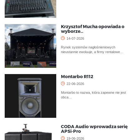
Krzysztof Mucha opowiada o
wyborze…
14-07-2026
Rynek systemów nagłośnieniowych
nieustannie ewoluuje, a firmy rentalowe…
Montarbo R112
22-06-2026
Montarbo to nazwa, która zapewne nie jest
obca…
CODA Audio wprowadza serię
APSi-Pro
19-06-2026