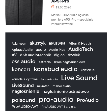
APSi-Pro
19.06.2026
Marka CODA Audio ogłosiła
premierę APSi-Pro – specjalnie
zaprojektowanej…
akustyk
akustyka
Allen & Heath
Adamson
AudioTech
audio
Aplauz Audio
Audio Plus
AV
d&b audiotechnik
digico
dzwiek
ess audio
estrada
firma nagłośnieniowa
konsbud audio
koncert
konsoleta
Live Sound
konsoleta cyfrowa
Lauda-Audio
LiveSound
mikrofon
mikser audio
nagłośnienie
nagłośnienie estradowe
pro-audio
polsound
ProAudio
ProAUDIO-AVT
ProAUDIO-AVT Sp. z o.o.