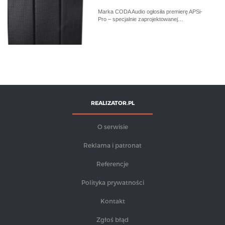
Marka CODA Audio ogłosiła premierę APSi-
Pro – specjalnie zaprojektowanej…
REALIZATOR.PL
O serwisie
Reklama i patronat
Referencje
Polityka prywatności
Kontakt
Zgłoś błąd