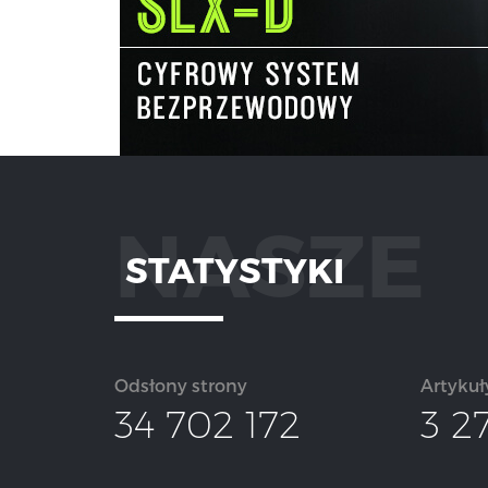
NASZE
STATYSTYKI
Odsłony strony
Artykuł
34 702 172
3 2