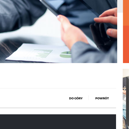
DO GÓRY
POWRÓT