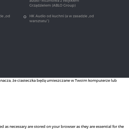
audio? Rozmowa z Wojtkiem
Grządzielem (ABLO Group)
ie „od
HK Audio od kuchni (a w zasadzie „od
warsztatu”)
 oznacza, że ciasteczka będą umieszczane w Twoim komputerze lub
d as necessary are stored on your browser as they are essential for the