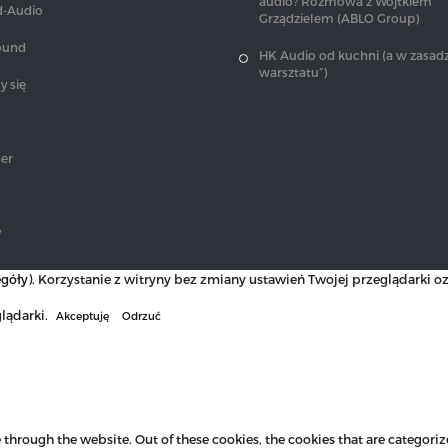
audio? Rozmowa z Wojtkiem
-Audio
Grządzielem (ABLO Group)
ound
HK Audio od kuchni (a w zasadz
warsztatu”)
 się
er
y
góły
). Korzystanie z witryny bez zmiany ustawień Twojej przeglądarki
lądarki.
Akceptuję
Odrzuć
hrough the website. Out of these cookies, the cookies that are categorize