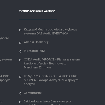
ZYSKUJĄCE POPULARNOŚĆ
Krzysztof Mucha opowiada o wyborze
systemu DAS Audio EVENT-30A
yborze
Allen & Heath SQ5+
Montarbo R112
y system
CODA Audio ViFORCE – Pierwszy system
kardio w ofercie – Rozmowa z
Marcinem Zimnym
COA PRO
LD Systems ICOA PRO 15 A i ICOA PRO
 sporym
SUB 21 A – kompaktowy duet o sporym
apetycie
O! Montarbo!
ro
Jak budować jakość na rynku pro