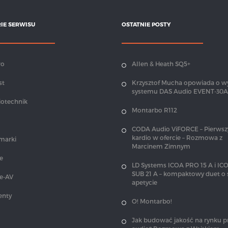
IE SERWISU
OSTATNIE POSTY
wo
Allen & Heath SQ5+
st
Krzysztof Mucha opowiada o w
systemu DAS Audio EVENT-30A
iotechnik
Montarbo R112
CODA Audio ViFORCE – Pierwsz
kardio w ofercie – Rozmowa z
 marki
Marcinem Zimnym
e
LD Systems ICOA PRO 15 A i I
SUB 21 A – kompaktowy duet o
je-AV
apetycie
enty
O! Montarbo!
Jak budować jakość na rynku p