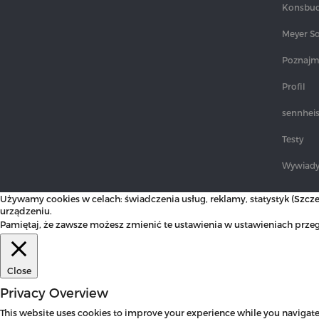
Konsbud
Meyer S
Poznajmy
Profil
sennheis
Testy
Wywiad
Używamy cookies w celach: świadczenia usług, reklamy, statystyk (
Szcze
urządzeniu.
Pamiętaj, że zawsze możesz zmienić te ustawienia w ustawieniach przeg
Close
Privacy Overview
This website uses cookies to improve your experience while you navigate t