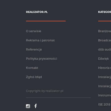
REALIZATOR.PL
KATEGOR
O serwisie
Branżo
Reklama i patronat
Broadca
Referencje
d&b aud
Polityka prywatności
Dźwięk
Kontakt
Historia
Zgłoś błąd
Instalacj
Instalac
Copyright by
realizator.pl
Instrum
ISE 2018