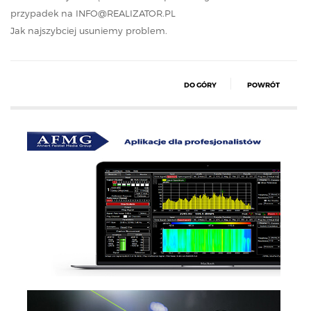
przypadek na
INFO@REALIZATOR.PL
Jak najszybciej usuniemy problem.
DO GÓRY
POWRÓT