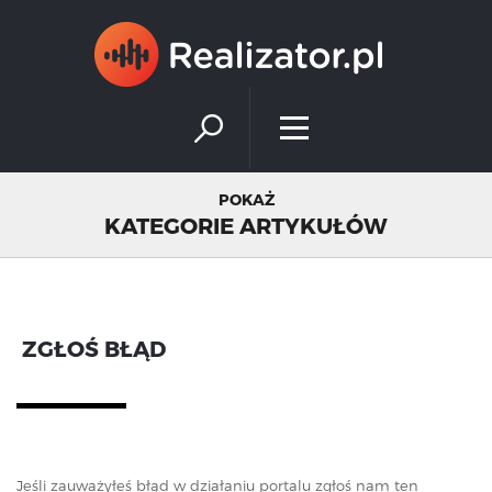
×
POKAŻ
KATEGORIE ARTYKUŁÓW
ZGŁOŚ BŁĄD
Jeśli zauważyłeś błąd w działaniu portalu zgłoś nam ten