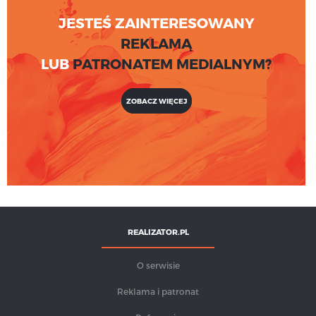
JESTEŚ ZAINTERESOWANY
REKLAMĄ
LUB
PATRONATEM MEDIALNYM?
ZOBACZ WIĘCEJ
REALIZATOR.PL
O serwisie
Reklama i patronat