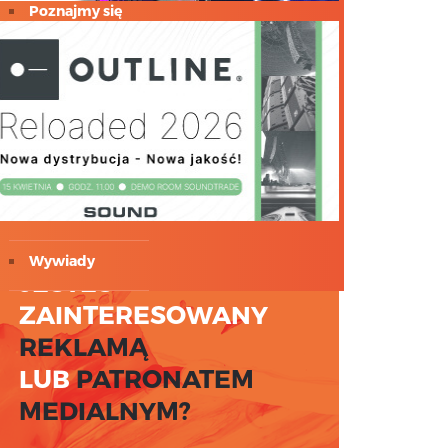
Poznajmy się
Profil
sennheiser
Światło
Testy
Wywiady
JESTEŚ
ZAINTERESOWANY
REKLAMĄ
LUB
PATRONATEM
MEDIALNYM?