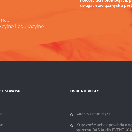
nowościach, promocjach, p
usługach związanych z port
macji.
cyjne i edukacyjne.
IE SERWISU
OSTATNIE POSTY
wo
Allen & Heath SQ5+
st
Krzysztof Mucha opowiada o w
systemu DAS Audio EVENT-30A