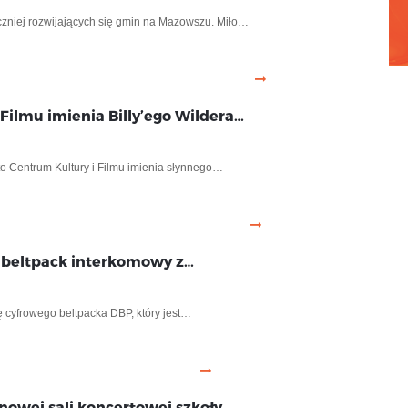
czniej rozwijających się gmin na Mazowszu. Miło…
Filmu imienia Billy’ego Wildera…
to Centrum Kultury i Filmu imienia słynnego…
 beltpack interkomowy z…
 cyfrowego beltpacka DBP, który jest…
nowej sali koncertowej szkoły…