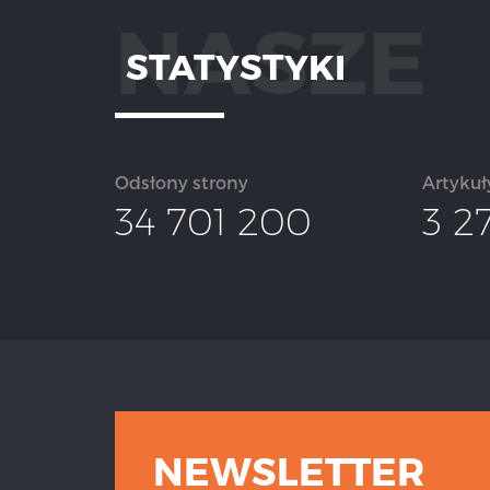
NASZE
STATYSTYKI
Odsłony strony
Artykuł
34 701 200
3 2
NEWSLETTER