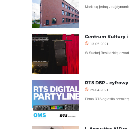
Marki są jedną z najdynami
Centrum Kultury i 
13-05-2021
W Suchej Beskidzkiej otwar
RTS DBP – cyfrowy
29-04-2021
Firma RTS ogłosiła premierę
L-Acoustics A10 w 