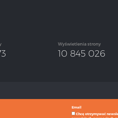
y
Wyświetlenia strony
73
10 845 026
Email
Chcę otrzymywać newslet