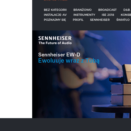
BEZ KATEGORII
BRANŻOWO
BROADCAST
D&B 
INSTALACJE-AV
INSTRUMENTY
ISE 2018
KONSB
POZNAJMY SIĘ
PROFIL
SENNHEISER
ŚWIATŁO