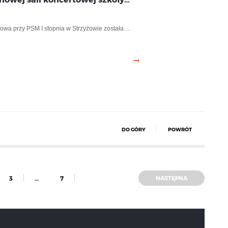
owa przy PSM I stopnia w Strzyżowie została…
DO GÓRY
POWRÓT
3
…
7
NASTĘPNA