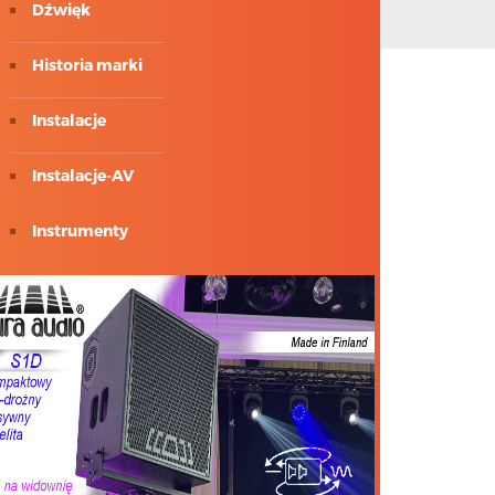
Dźwięk
Historia marki
Instalacje
Instalacje-AV
Instrumenty
ISE 2018
Konsbud-Audio
Meyer Sound
Multimedia i av