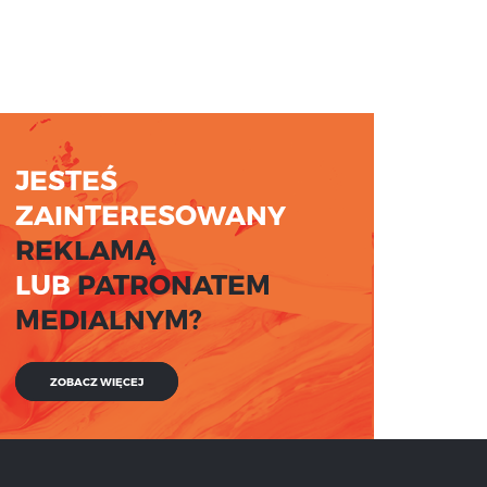
JESTEŚ
ZAINTERESOWANY
REKLAMĄ
LUB
PATRONATEM
MEDIALNYM?
ZOBACZ WIĘCEJ