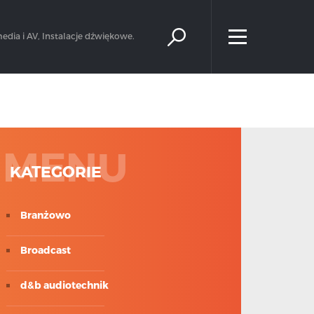
×
edia i AV, Instalacje dźwiękowe.
MENU
KATEGORIE
Branżowo
Broadcast
d&b audiotechnik