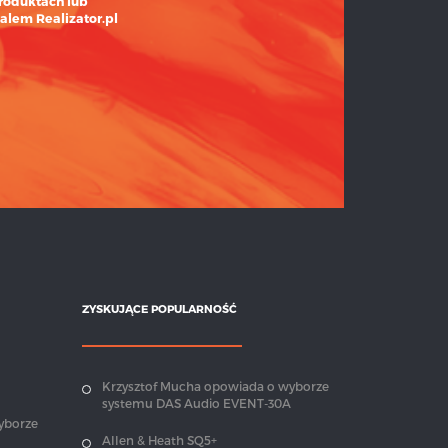
roduktach lub
alem Realizator.pl
ZYSKUJĄCE POPULARNOŚĆ
Krzysztof Mucha opowiada o wyborze
systemu DAS Audio EVENT-30A
yborze
Allen & Heath SQ5+