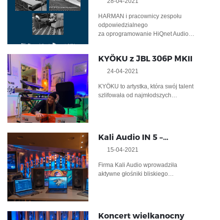
28-04-2021
HARMAN i pracownicy zespołu
odpowiedzialnego
za oprogramowanie HiQnet Audio…
KYÖKU z JBL 306P MKII
24-04-2021
KYÖKU to artystka, która swój talent
szlifowała od najmłodszych…
Kali Audio IN 5 –…
15-04-2021
Firma Kali Audio wprowadziła
aktywne głośniki bliskiego…
Koncert wielkanocny