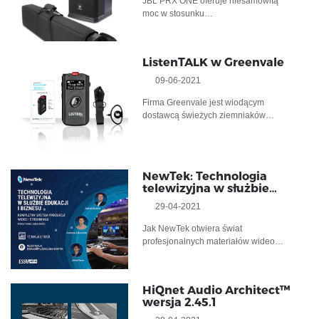
JBL PRX ONE oferuje niesamowitą
moc w stosunku…
ListenTALK w Greenvale
09-06-2021
Firma Greenvale jest wiodącym
dostawcą świeżych ziemniaków…
NewTek: Technologia
telewizyjna w służbie…
29-04-2021
Jak NewTek otwiera świat
profesjonalnych materiałów wideo…
HiQnet Audio Architect™
wersja 2.45.1