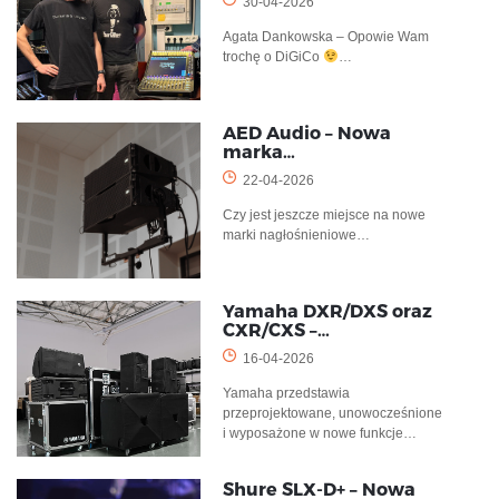
30-04-2026
Agata Dankowska – Opowie Wam
trochę o DiGiCo
…
AED Audio – Nowa
marka…
22-04-2026
Czy jest jeszcze miejsce na nowe
marki nagłośnieniowe…
Yamaha DXR/DXS oraz
CXR/CXS –…
16-04-2026
Yamaha przedstawia
przeprojektowane, unowocześnione
i wyposażone w nowe funkcje…
Shure SLX-D+ – Nowa