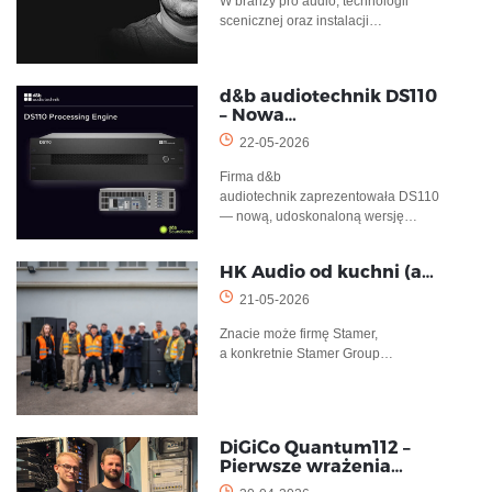
W branży pro audio, technologii
scenicznej oraz instalacji…
d&b audiotechnik DS110
– Nowa…
22-05-2026
Firma d&b
audiotechnik zaprezentowała DS110
— nową, udoskonaloną wersję…
HK Audio od kuchni (a…
21-05-2026
Znacie może firmę Stamer,
a konkretnie Stamer Group…
DiGiCo Quantum112 –
Pierwsze wrażenia…