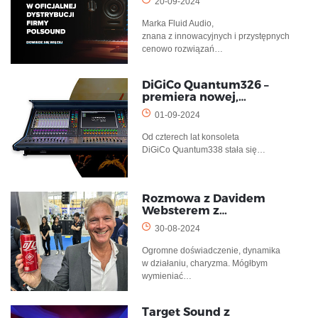
20-09-2024
Marka Fluid Audio,
znana z innowacyjnych i przystępnych
cenowo rozwiązań…
DiGiCo Quantum326 –
premiera nowej,…
01-09-2024
Od czterech lat konsoleta
DiGiCo Quantum338 stała się…
Rozmowa z Davidem
Websterem z…
30-08-2024
Ogromne doświadczenie, dynamika
w działaniu, charyzma. Mógłbym
wymieniać…
Target Sound z