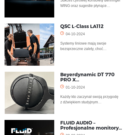
Sukces cyfrowej konsolety Behringer
WING oraz sugestie płynące…
QSC L-Class LA112
04-10-2024
Systemy liniowe mają swoje
bezsprzeczne zalety, choć…
Beyerdynamic DT 770
PRO X…
01-10-2024
Każdy kto zaczynał swoją przygodę
z dźwiękiem studyjnym…
FLUID AUDIO –
Profesjonalne monitory…