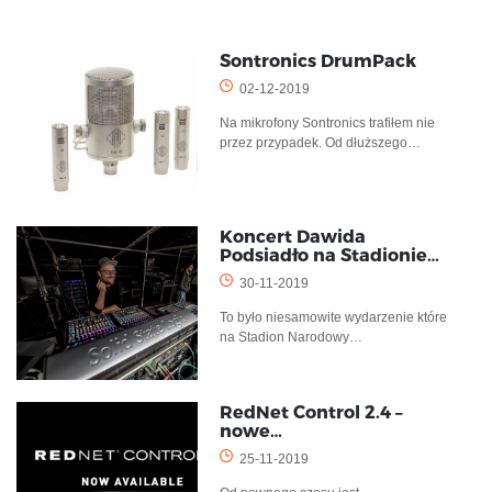
Sontronics DrumPack
02-12-2019
Na mikrofony Sontronics trafiłem nie
przez przypadek. Od dłuższego…
Koncert Dawida
Podsiadło na Stadionie…
30-11-2019
To było niesamowite wydarzenie które
na Stadion Narodowy…
RedNet Control 2.4 –
nowe…
25-11-2019