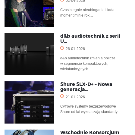
02-04-2026
Czas biegnie nieubłaganie i lada
moment minie rok…
d&b audiotechnik z serii
U…
26-01-2026
d&b audiotechnik zmienia oblicze
w segmencie kompaktowych,
wielofunkcyjnych…
Shure SLX-D+ – Nowa
generacja…
21-01-2026
Cyfrowe systemy bezprzewodowe
Shure od lat wyznaczają standardy…
Wschodnie Konsorcjum