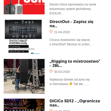
Electro-Voice wprowadza na rynek
kolumnowy system głośnikowy
EVOLVE…
DirectOut – Zapisz się
na…
21-04-2020
Chcesz dowiedzieć się więcej
o DirectOut? Możesz to zrobić…
„Rigging to mistrzostwo”
– JBL…
30-03-2020
Najlepszy dźwięk zaczyna się
w Sierosławiu
Tak tak……
DiGiCo SD12 – „Ogranicza
nas…