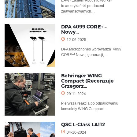
EAW (Eastern Acoustic Works)
to amerykański producent
zaawansowanych…
DPA 4099 CORE+ –
Nowy…
12-06-2025
DPA Microphones wprowadza 4099
CORE+! Nowej generacji,…
Behringer WING
Compact (Recenzuje
Grzegorz…
29-11-2024
Pierwsza reakcja po odpakowaniu
konsolety WING Compact…
QSC L-Class LA112
04-10-2024