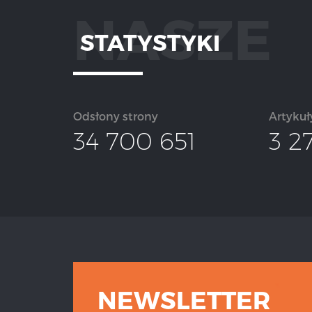
NASZE
STATYSTYKI
Odsłony strony
Artykuł
34 700 651
3 2
NEWSLETTER