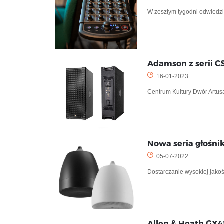
W zeszłym tygodni odwiedz
Adamson z serii C
16-01-2023
Centrum Kultury Dwór Artus
Nowa seria głośni
05-07-2022
Dostarczanie wysokiej jako
Allen & Heath GX4