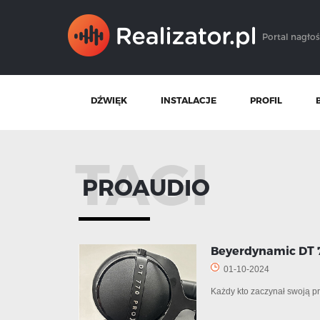
Portal nagłoś
DŹWIĘK
INSTALACJE
PROFIL
TAGI
PROAUDIO
Beyerdynamic DT 7
01-10-2024
Każdy kto zaczynał swoją p