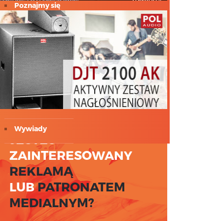
Poznajmy się
Profil
sennheiser
Światło
Testy
Wywiady
JESTEŚ
ZAINTERESOWANY
REKLAMĄ
LUB
PATRONATEM
MEDIALNYM?