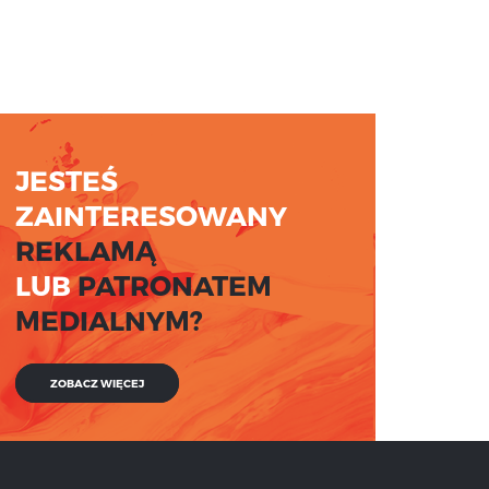
JESTEŚ
ZAINTERESOWANY
REKLAMĄ
LUB
PATRONATEM
MEDIALNYM?
ZOBACZ WIĘCEJ