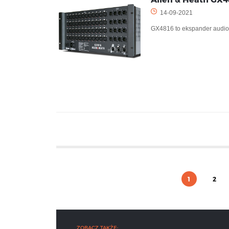
14-09-2021
GX4816 to ekspander audio 
1
2
ZOBACZ TAKŻE: