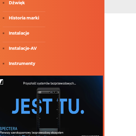
Dźwięk
Historia marki
Instalacje
Instalacje-AV
Instrumenty
ISE 2018
Konsbud-Audio
Meyer Sound
Multimedia i av