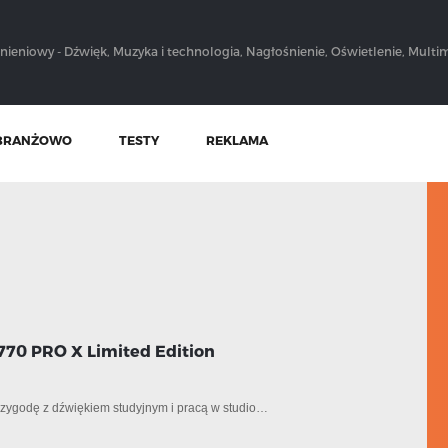
nieniowy - Dźwięk, Muzyka i technologia, Nagłośnienie, Oświetlenie, Multim
BRANŻOWO
TESTY
REKLAMA
70 PRO X Limited Edition
rzygodę z dźwiękiem studyjnym i pracą w studio…