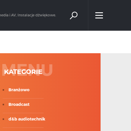
×
edia i AV, Instalacje dźwiękowe.
MENU
KATEGORIE
Branżowo
Broadcast
d&b audiotechnik