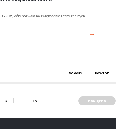
96 kHz, który pozwala na zwiększenie liczby zdalnych…
DO GÓRY
POWRÓT
3
…
16
NASTĘPNA