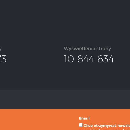
y
Wyświetlenia strony
73
10 844 634
Email
Chcę otrzymywać newslet