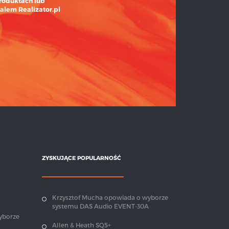
roduktach lub
alem Realizator.pl
ZYSKUJĄCE POPULARNOŚĆ
Krzysztof Mucha opowiada o wyborze
systemu DAS Audio EVENT-30A
yborze
Allen & Heath SQ5+