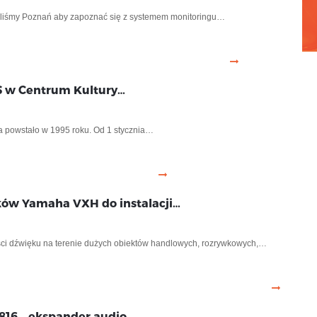
iliśmy Poznań aby zapoznać się z systemem monitoringu…
S w Centrum Kultury…
a powstało w 1995 roku. Od 1 stycznia…
ków Yamaha VXH do instalacji…
ści dźwięku na terenie dużych obiektów handlowych, rozrywkowych,…
816 – ekspander audio…