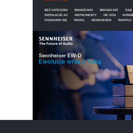
BEZ KATEGORII
BRANŻOWO
BROADCAST
D&B 
INSTALACJE-AV
INSTRUMENTY
ISE 2018
KONSB
POZNAJMY SIĘ
PROFIL
SENNHEISER
ŚWIATŁO