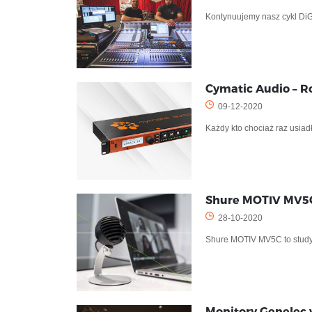
Kontynuujemy nasz cykl DiG
Cymatic Audio – R
09-12-2020
Każdy kto chociaż raz usiad
Shure MOTIV MV5C
28-10-2020
Shure MOTIV MV5C to studyj
Monitory Genelec 