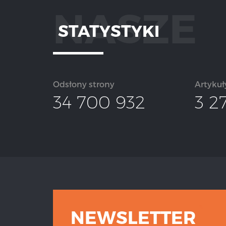
NASZE
STATYSTYKI
Odsłony strony
Artykuł
34 700 932
3 2
NEWSLETTER