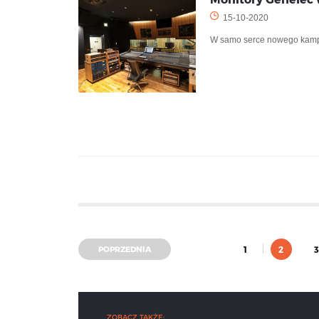
15-10-2020
W samo serce nowego kamp
POPRZEDNIA
1
2
3
ZOBACZ TAKŻE: