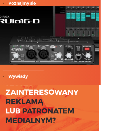
Poznajmy się
Profil
sennheiser
Światło
Testy
Wywiady
JESTEŚ
ZAINTERESOWANY
REKLAMĄ
LUB
PATRONATEM
MEDIALNYM?