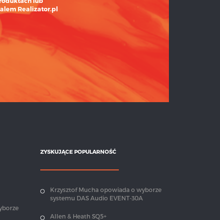
roduktach lub
alem Realizator.pl
ZYSKUJĄCE POPULARNOŚĆ
Krzysztof Mucha opowiada o wyborze
systemu DAS Audio EVENT-30A
yborze
Allen & Heath SQ5+