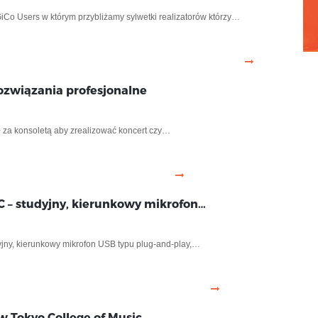
iCo Users w którym przybliżamy sylwetki realizatorów którzy…
ozwiązania profesjonalne
ł za konsoletą aby zrealizować koncert czy…
 – studyjny, kierunkowy mikrofon…
ny, kierunkowy mikrofon USB typu plug-and-play,…
w Tokyo College of Music