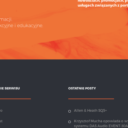
nowościach, promocjach, p
usługach związanych z port
macji.
cyjne i edukacyjne.
IE SERWISU
OSTATNIE POSTY
wo
Allen & Heath SQ5+
st
Krzysztof Mucha opowiada o w
systemu DAS Audio EVENT-30A