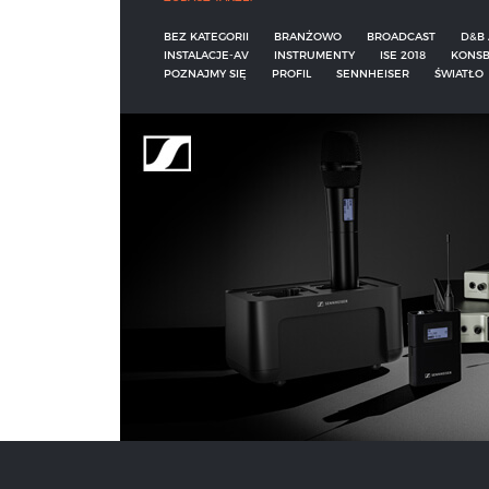
BEZ KATEGORII
BRANŻOWO
BROADCAST
D&B 
INSTALACJE-AV
INSTRUMENTY
ISE 2018
KONSB
POZNAJMY SIĘ
PROFIL
SENNHEISER
ŚWIATŁO