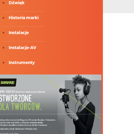
Dźwięk
Historia marki
Instalacje
Instalacje-AV
Instrumenty
ISE 2018
Konsbud-Audio
Meyer Sound
Multimedia i av