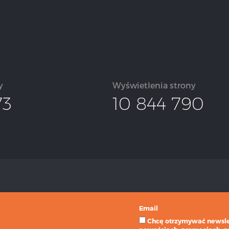
y
Wyświetlenia strony
73
10 844 790
Email
Chcę otrzymywać newslet