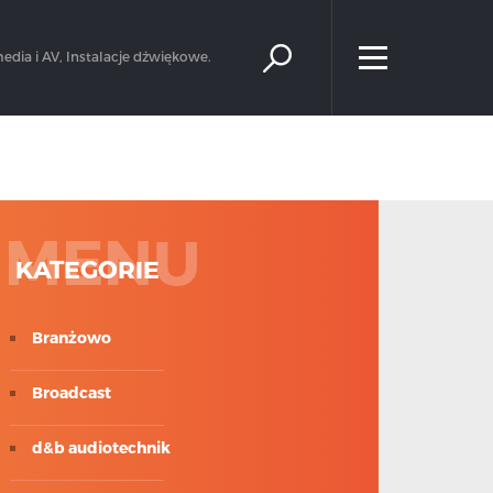
×
edia i AV, Instalacje dźwiękowe.
MENU
KATEGORIE
Branżowo
Broadcast
d&b audiotechnik