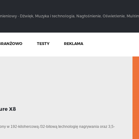
nieniowy - Dźwięk, Muzyka i technologia, Nagłośnienie, Oświetlenie, Multim
BRANŻOWO
TESTY
REKLAMA
ure X8
ony w 192-kilohercową /32-bitową technologię nagrywania oraz 3,5-