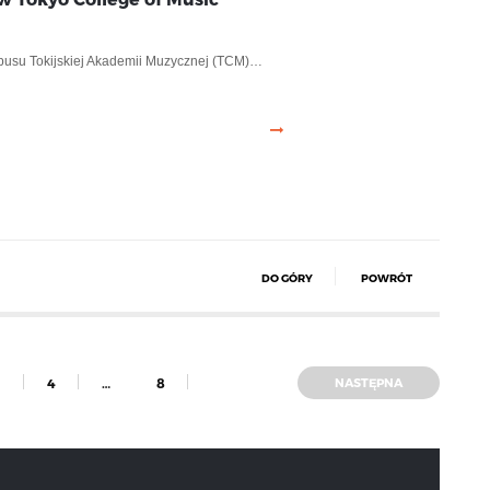
usu Tokijskiej Akademii Muzycznej (TCM)…
DO GÓRY
POWRÓT
4
…
8
NASTĘPNA