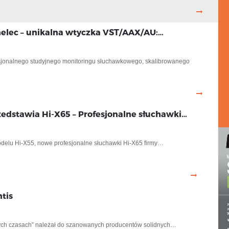
elec – unikalna wtyczka VST/AAX/AU:…
esjonalnego studyjnego monitoringu słuchawkowego, skalibrowanego
zedstawia Hi-X65 – Profesjonalne słuchawki…
delu Hi-X55, nowe profesjonalne słuchawki Hi-X65 firmy…
tis
ych czasach” należał do szanowanych producentów solidnych…