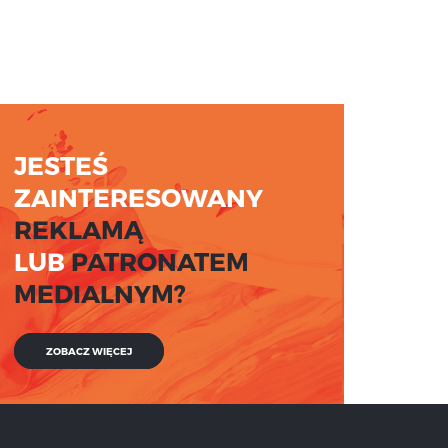
JESTEŚ
ZAINTERESOWANY
REKLAMĄ
LUB
PATRONATEM
MEDIALNYM?
ZOBACZ WIĘCEJ