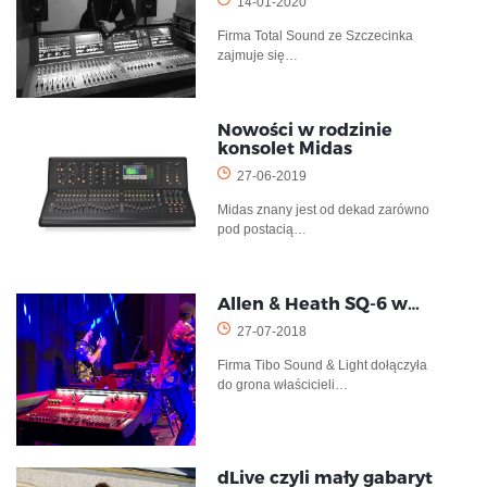
14-01-2020
Firma Total Sound ze Szczecinka
zajmuje się…
Nowości w rodzinie
konsolet Midas
27-06-2019
Midas znany jest od dekad zarówno
pod postacią…
Allen & Heath SQ-6 w…
27-07-2018
Firma Tibo Sound & Light dołączyła
do grona właścicieli…
dLive czyli mały gabaryt