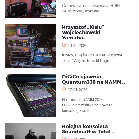
Cyfrowy system miksowania HD96-
24, to mikser, który ma…
Krzysztof „Kisiu”
Wojciechowski –
Yamaha…
20-02-2020
Krótko, zwięźle i na temat. Krzysztof
„Kisiu” Wojciechowski i jego…
DiGiCo ujawnia
Quantum338 na NAMM…
17-01-2020
Na Targach NAMM 2020
DiGiCo prezentuje najnowszą
konsoletę z serii…
Kolejna konsoleta
Soundcraft w Total…