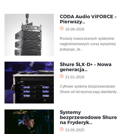
CODA Audio ViFORCE –
Pierwszy…
16-06-2026
Rozwój nowoczesnych systemów
nagłośnieniowych coraz wyraźniej
pokazuje, że…
Shure SLX-D+ – Nowa
generacja…
21-01-2026
Cyfrowe systemy bezprzewodowe
Shure od lat wyznaczają standardy…
Systemy
bezprzewodowe Shure
na Fryderyk…
23-05-2025