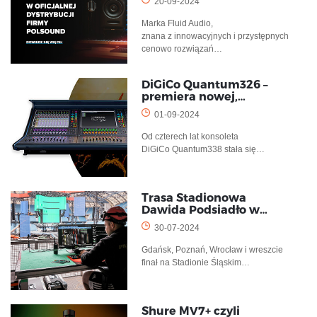
20-09-2024
Marka Fluid Audio,
znana z innowacyjnych i przystępnych
cenowo rozwiązań…
DiGiCo Quantum326 –
premiera nowej,…
01-09-2024
Od czterech lat konsoleta
DiGiCo Quantum338 stała się…
Trasa Stadionowa
Dawida Podsiadło w…
30-07-2024
Gdańsk, Poznań, Wrocław i wreszcie
finał na Stadionie Śląskim…
Shure MV7+ czyli