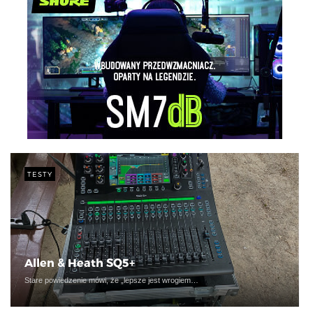
TESTY
Allen & Heath SQ5+
Stare powiedzenie mówi, że „lepsze jest wrogiem…