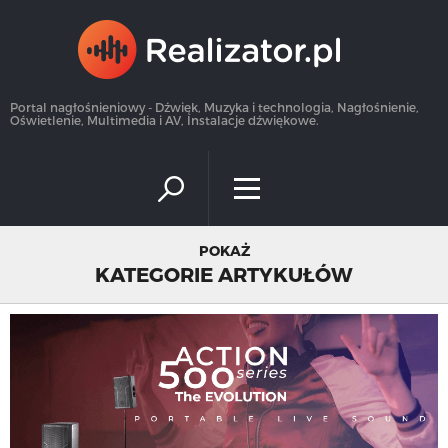
×
Portal nagłośnieniowy - Dźwięk, Muzyka i technologia, Nagłośnienie,
Oświetlenie, Multimedia i AV, Instalacje dźwiękowe.
POKAŻ
KATEGORIE ARTYKUŁÓW