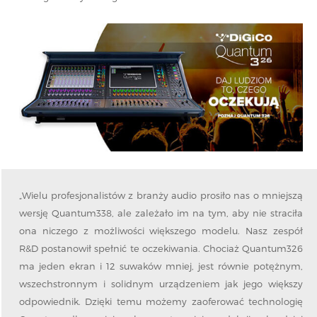
„Wielu profesjonalistów z branży audio prosiło nas o mniejszą
wersję Quantum338, ale zależało im na tym, aby nie straciła
ona niczego z możliwości większego modelu. Nasz zespół
R&D postanowił spełnić te oczekiwania. Chociaż Quantum326
ma jeden ekran i 12 suwaków mniej, jest równie potężnym,
wszechstronnym i solidnym urządzeniem jak jego większy
odpowiednik. Dzięki temu możemy zaoferować technologię