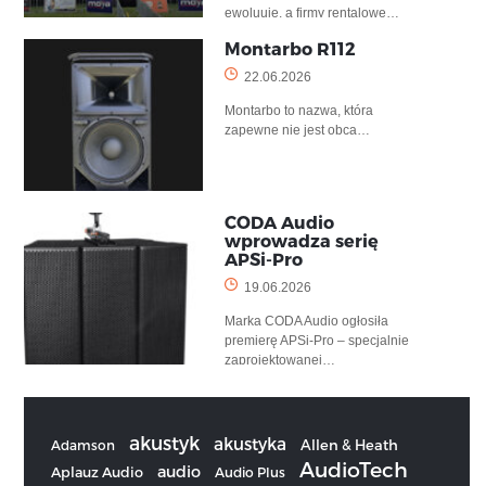
ewoluuje, a firmy rentalowe…
Montarbo R112
22.06.2026
Montarbo to nazwa, która
zapewne nie jest obca…
CODA Audio
wprowadza serię
APSi-Pro
19.06.2026
Marka CODA Audio ogłosiła
premierę APSi-Pro – specjalnie
zaprojektowanej…
akustyk
akustyka
Allen & Heath
Adamson
AudioTech
audio
Aplauz Audio
Audio Plus