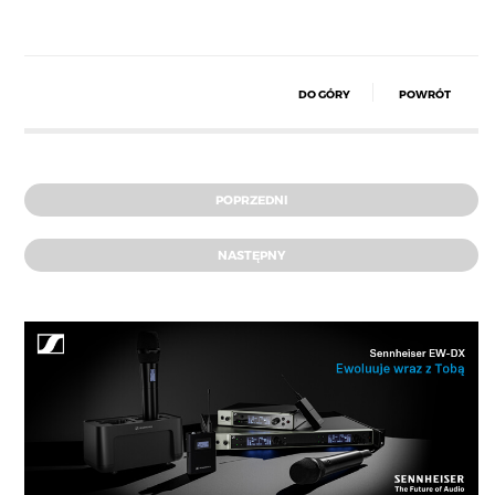
DO GÓRY
POWRÓT
POPRZEDNI
NASTĘPNY