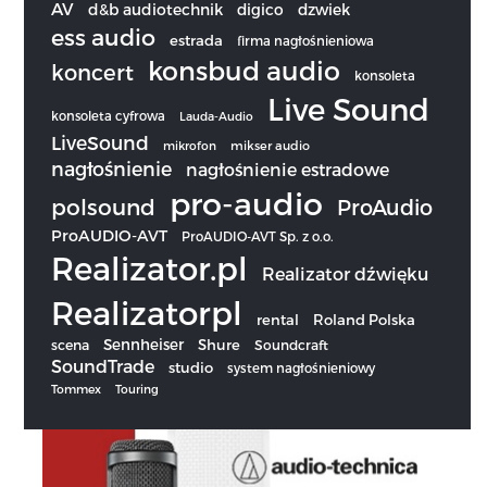
AV
d&b audiotechnik
digico
dzwiek
ess audio
estrada
firma nagłośnieniowa
konsbud audio
koncert
konsoleta
Live Sound
konsoleta cyfrowa
Lauda-Audio
LiveSound
mikrofon
mikser audio
nagłośnienie
nagłośnienie estradowe
pro-audio
polsound
ProAudio
ProAUDIO-AVT
ProAUDIO-AVT Sp. z o.o.
Realizator.pl
Realizator dźwięku
Realizatorpl
rental
Roland Polska
Sennheiser
scena
Shure
Soundcraft
SoundTrade
studio
system nagłośnieniowy
Tommex
Touring