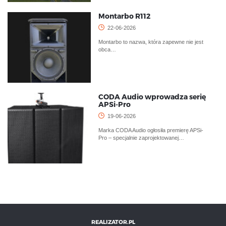
Montarbo R112
22-06-2026
Montarbo to nazwa, która zapewne nie jest
obca…
CODA Audio wprowadza serię
APSi-Pro
19-06-2026
Marka CODA Audio ogłosiła premierę APSi-
Pro – specjalnie zaprojektowanej…
REALIZATOR.PL