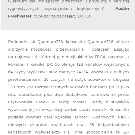
Quantum dla mniejszych przestrzeni i produkcji o bardziej
rygorystycznych wymaganiach logistycznych” –
Austin
Freshwater
, dyrektor zarządzający DiGiCo
Podobnie jak Quantum338, konsoleta Quantum326 oferuje
olbrzymie możliwości przetwarzania i połączeń. Bazując
na najnowszej, siódmej generacji układów FPGA, najnowsza
konsola mikserska DiGiCo oferuje 128 kanałów wejściowych,
64 szyny wyjściowe oraz matrycę 24×24, wszystko z pełnym
przetwarzaniem. 26 czułych na dotyk suwaków o długości
100 mm jest rozmieszczonych w dwóch bankach po 12 plus
dwa dodatkowe, plus dwa dodatkowe, adresowalne przez
użytkownika suwaki w sekcji master. Każdy z suwaków
wyposażony jest w wysokiej rozdzielczości mierniki. Konsoleta
posiada również parę wysokiej jasności 17-calowych, 1000-
nitowych ekranów multi-touch oraz 58 indywidualnych
kanałowych wyświetlaczy TFT. Inne udogodnienia to 32-