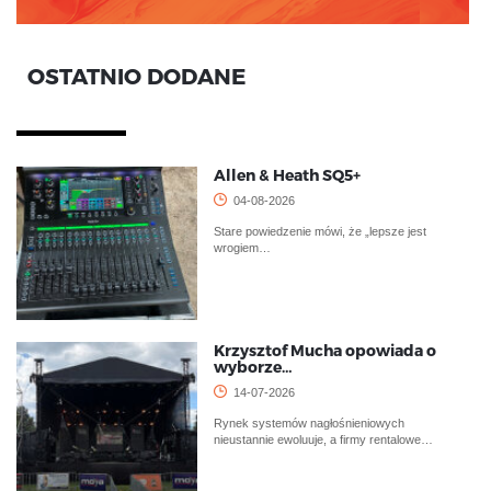
OSTATNIO DODANE
Allen & Heath SQ5+
04-08-2026
Stare powiedzenie mówi, że „lepsze jest
wrogiem…
Krzysztof Mucha opowiada o
wyborze…
14-07-2026
Rynek systemów nagłośnieniowych
nieustannie ewoluuje, a firmy rentalowe…