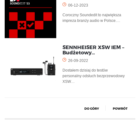
06-12-2023
Coroczny Soundedit to największa
impreza branży audio w Polsce.…
SENNHEISER XSW IEM –
Budżetowy…
26-09-2022
Dostałem dzisiaj do testów
personalny odsłuch bezprzewodowy
XSW…
DO GÓRY
POWRÓT