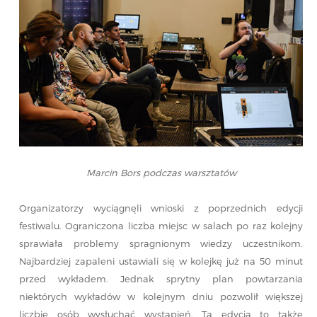
Marcin Bors podczas warsztatów
Organizatorzy wyciągnęli wnioski z poprzednich edycji
festiwalu. Ograniczona liczba miejsc w salach po raz kolejny
sprawiała problemy spragnionym wiedzy uczestnikom.
Najbardziej zapaleni ustawiali się w kolejkę już na 50 minut
przed wykładem. Jednak sprytny plan powtarzania
niektórych wykładów w kolejnym dniu pozwolił większej
liczbie osób wysłuchać wystąpień. Ta edycja to także