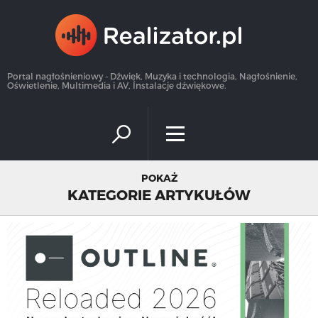
×
Portal nagłośnieniowy - Dźwięk, Muzyka i technologia, Nagłośnienie,
Oświetlenie, Multimedia i AV, Instalacje dźwiękowe.
POKAŻ
KATEGORIE ARTYKUŁÓW