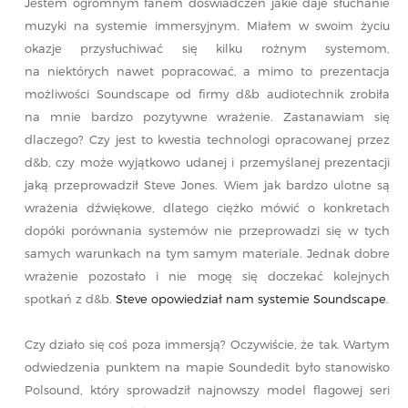
Jestem ogromnym fanem doświadczeń jakie daje słuchanie
muzyki na systemie immersyjnym. Miałem w swoim życiu
okazje przysłuchiwać się kilku rożnym systemom,
na niektórych nawet popracować, a mimo to prezentacja
możliwości Soundscape od firmy d&b audiotechnik zrobiła
na mnie bardzo pozytywne wrażenie. Zastanawiam się
dlaczego? Czy jest to kwestia technologi opracowanej przez
d&b, czy może wyjątkowo udanej i przemyślanej prezentacji
jaką przeprowadził Steve Jones. Wiem jak bardzo ulotne są
wrażenia dźwiękowe, dlatego ciężko mówić o konkretach
dopóki porównania systemów nie przeprowadzi się w tych
samych warunkach na tym samym materiale. Jednak dobre
wrażenie pozostało i nie mogę się doczekać kolejnych
spotkań z d&b.
Steve opowiedział nam systemie Soundscape
.
Czy działo się coś poza immersją? Oczywiście, że tak. Wartym
odwiedzenia punktem na mapie Soundedit było stanowisko
Polsound, który sprowadził najnowszy model flagowej seri