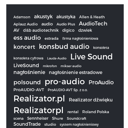
akustyk
akustyka
Allen & Heath
Adamson
AudioTech
audio
Aplauz Audio
Audio Plus
AV
d&b audiotechnik
digico
dzwiek
ess audio
estrada
firma nagłośnieniowa
konsbud audio
koncert
konsoleta
Live Sound
konsoleta cyfrowa
Lauda-Audio
LiveSound
mikrofon
mikser audio
nagłośnienie
nagłośnienie estradowe
pro-audio
polsound
ProAudio
ProAUDIO-AVT
ProAUDIO-AVT Sp. z o.o.
Realizator.pl
Realizator dźwięku
Realizatorpl
rental
Roland Polska
Sennheiser
scena
Shure
Soundcraft
SoundTrade
studio
system nagłośnieniowy