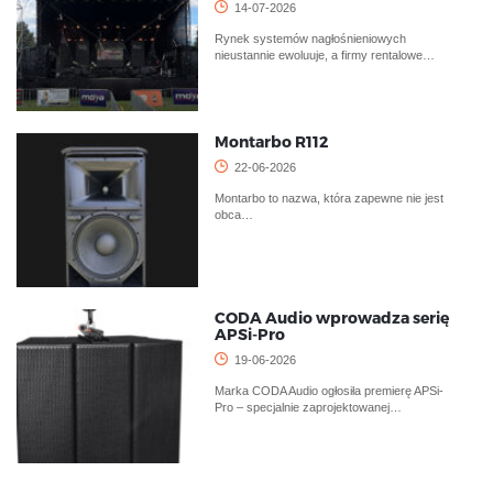
14-07-2026
Rynek systemów nagłośnieniowych
nieustannie ewoluuje, a firmy rentalowe…
Montarbo R112
22-06-2026
Montarbo to nazwa, która zapewne nie jest
obca…
CODA Audio wprowadza serię
APSi-Pro
19-06-2026
Marka CODA Audio ogłosiła premierę APSi-
Pro – specjalnie zaprojektowanej…