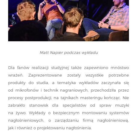
Matt Napier podczas wykładu
Dla fanów realizacji studyjnej także zapewniono mnóstwo
wrażeń. Zaprezentowane zostały wszystkie potrzebne
produkty do studia, a tematyka wykładów zaczynała się
od mikrofonów i technik nagraniowych, przechodziła przez
procesy postprodukcji, na tajnikach masteringu kończąc. Nie
zabrakło stanowisk dla specjalistów od spraw muzyki
na żywo. Wykłady o bezpiecznym montowaniu systemów
nagłośnieniowych, o zarządzaniu firmą nagłośnieniową,
jak i również o projektowaniu nagłośnienia.