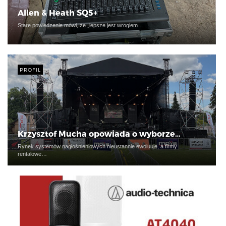
Allen & Heath SQ5+
Stare powiedzenie mówi, że „lepsze jest wrogiem…
PROFIL
Krzysztof Mucha opowiada o wyborze…
Rynek systemów nagłośnieniowych nieustannie ewoluuje, a firmy
rentalowe…