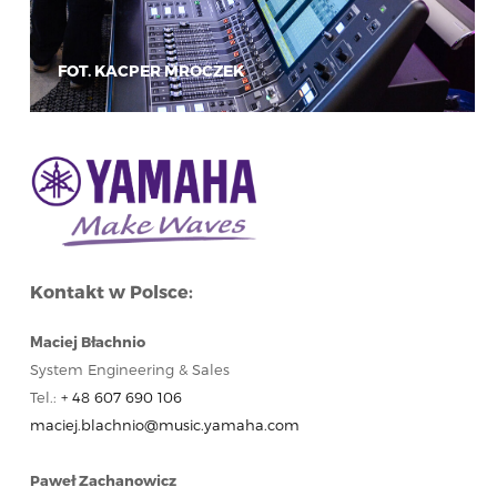
FOT. KACPER MROCZEK
Kontakt w Polsce:
Maciej Błachnio
System Engineering & Sales
Tel.:
+ 48 607 690 106
maciej.blachnio@music.yamaha.com
Paweł Zachanowicz