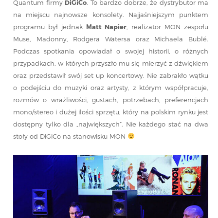
Quantum firmy
DiGiCo
. To bardzo dobrze, że dystrybutor ma
na miejscu najnowsze konsolety. Najjaśniejszym punktem
programu był jednak
Matt Napier
, realizator MON zespołu
Muse, Madonny, Rodgera Watersa oraz Michaela Bublé.
Podczas spotkania opowiadał o swojej historii, o różnych
przypadkach, w których przyszło mu się mierzyć z dźwiękiem
oraz przedstawił swój set up koncertowy. Nie zabrakło wątku
o podejściu do muzyki oraz artysty, z którym współpracuje,
rozmów o wrażliwości, gustach, potrzebach, preferencjach
mono/stereo i dużej ilości sprzętu, który na polskim rynku jest
dostępny tylko dla „największych”. Nie każdego stać na dwa
stoły od DiGiCo na stanowisku MON