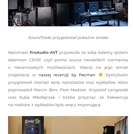
SoundTrade przygotował pokaźne stoisko
Natomiast
ProAudio-AVT
przywiozła ze sobą świetny system
Adamson CS10P, czyli pointe source niewielkich rozmiarów
o niesamowitych możliwościach. Więcej na jego temat
znajdziecie w
naszej recenzji by Pacman
Dystrybutor
przygotował również serię warsztatów oraz wykładów, które
poprowadził Marcin Bors, Piotr Madziar, Krzysztof Łangowski
oraz Kuba Mikołajczak. I trzeba przyznać, że frekwencja
na niektóre z wykładów była wręcz imponująca.