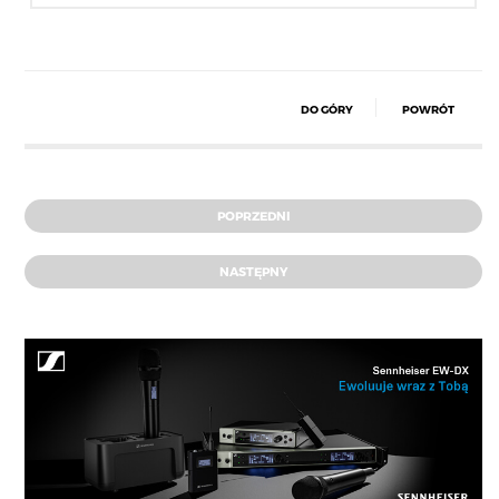
DO GÓRY
POWRÓT
POPRZEDNI
NASTĘPNY