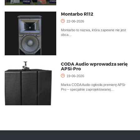
Montarbo R112
22-06-2026
Montarbo to nazwa, która zapewne nie jest
obca…
CODA Audio wprowadza serię
APSi-Pro
19-06-2026
Marka CODA Audio ogłosiła premierę APSi-
Pro – specjalnie zaprojektowanej…