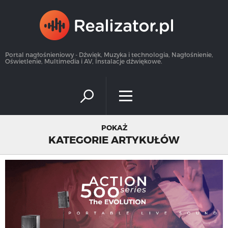
×
Portal nagłośnieniowy - Dźwięk, Muzyka i technologia, Nagłośnienie,
Oświetlenie, Multimedia i AV, Instalacje dźwiękowe.
POKAŻ
KATEGORIE ARTYKUŁÓW