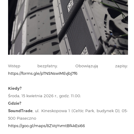
Wstęp bezpłatny. Obowiązują zapisy:
https://forms.gle/pTNSNswiMEvjbj7f6
Kiedy?
Środa, 15 kwietnia 2026 r., godz. 11.00.
Gdzie?
SoundTrade
, ul. Kineskopowa 1 (Celtic Park, budynek D), 05-
500 Piaseczno
https://goo.gl/maps/8ZVqYvmtBf4kEsi66