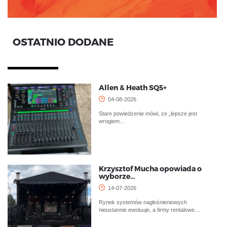
OSTATNIO DODANE
Allen & Heath SQ5+
04-08-2026
Stare powiedzenie mówi, że „lepsze jest
wrogiem…
Krzysztof Mucha opowiada o
wyborze…
14-07-2026
Rynek systemów nagłośnieniowych
nieustannie ewoluuje, a firmy rentalowe…