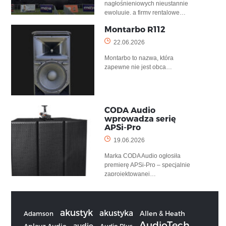
nagłośnieniowych nieustannie
ewoluuje, a firmy rentalowe…
Montarbo R112
22.06.2026
Montarbo to nazwa, która
zapewne nie jest obca…
CODA Audio
wprowadza serię
APSi-Pro
19.06.2026
Marka CODA Audio ogłosiła
premierę APSi-Pro – specjalnie
zaprojektowanej…
akustyk
akustyka
Allen & Heath
Adamson
AudioTech
audio
Aplauz Audio
Audio Plus