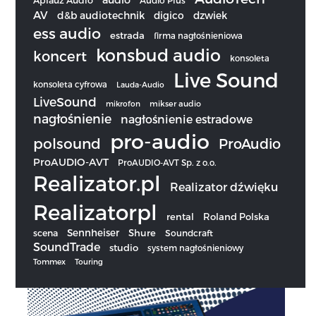
AV
d&b audiotechnik
digico
dzwiek
ess audio
estrada
firma nagłośnieniowa
konsbud audio
koncert
konsoleta
Live Sound
konsoleta cyfrowa
Lauda-Audio
LiveSound
mikrofon
mikser audio
nagłośnienie
nagłośnienie estradowe
pro-audio
polsound
ProAudio
ProAUDIO-AVT
ProAUDIO-AVT Sp. z o.o.
Realizator.pl
Realizator dźwięku
Realizatorpl
rental
Roland Polska
Sennheiser
scena
Shure
Soundcraft
SoundTrade
studio
system nagłośnieniowy
Tommex
Touring