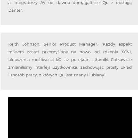
a integratorzy AV od dawna domagali się Qu z obsługą
Dante”.
Keith Johnson, Senior Product Manager: “Każdy aspekt
miksera został przemyślany na nowo, od rdzenia XCVI,
ulepszenia możliwości I/O, aż po ekran i tłumiki. Całkowicie
zmieniliśmy interfejs użytkownika, zachowując prosty układ
i sposób pracy, z których Qu jest znany i lubiany”.