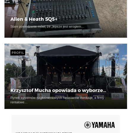
Allen & Heath SQ5+
Stare powiedzenie mówi, że „lepsze jest wrogiem…
PROFIL
Krzysztof Mucha opowiada o wyborze…
Rynek systemów nagłośnieniowych nieustannie ewoluuje, a firmy
rentalowe…