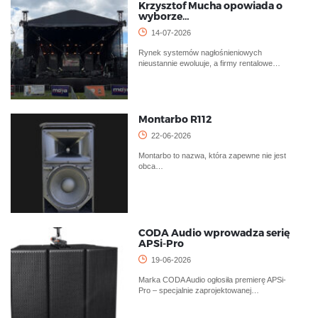
Krzysztof Mucha opowiada o
wyborze…
14-07-2026
Rynek systemów nagłośnieniowych
nieustannie ewoluuje, a firmy rentalowe…
Montarbo R112
22-06-2026
Montarbo to nazwa, która zapewne nie jest
obca…
CODA Audio wprowadza serię
APSi-Pro
19-06-2026
Marka CODA Audio ogłosiła premierę APSi-
Pro – specjalnie zaprojektowanej…