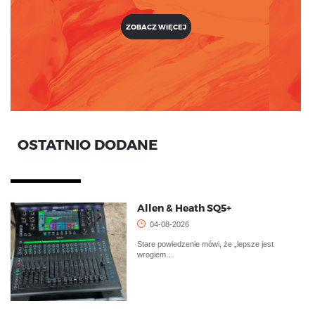
ZOBACZ WIĘCEJ
OSTATNIO DODANE
Allen & Heath SQ5+
04-08-2026
Stare powiedzenie mówi, że „lepsze jest
wrogiem…