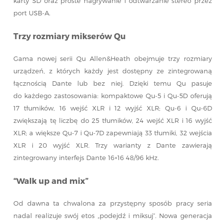
karty SD oraz proste nagrywanie i odtwarzanie stereo przez
port USB-A.
Trzy rozmiary mikserów Qu
Gama nowej serii Qu Allen&Heath obejmuje trzy rozmiary
urządzeń, z których każdy jest dostępny ze zintegrowaną
łącznością Dante lub bez niej. Dzięki temu Qu pasuje
do każdego zastosowania: kompaktowe Qu-5 i Qu-5D oferują
17 tłumików, 16 wejść XLR i 12 wyjść XLR; Qu-6 i Qu-6D
zwiększają tę liczbę do 25 tłumików, 24 wejść XLR i 16 wyjść
XLR; a większe Qu-7 i Qu-7D zapewniają 33 tłumiki, 32 wejścia
XLR i 20 wyjść XLR. Trzy warianty z Dante zawierają
zintegrowany interfejs Dante 16×16 48/96 kHz.
“Walk up and mix”
Od dawna ta chwalona za przystępny sposób pracy seria
nadal realizuje swój etos „podejdź i miksuj”. Nowa generacja