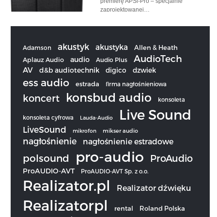
premierę APSi-Pro – specjalnie
zaprojektowanej…
akustyk
akustyka
Allen & Heath
Adamson
AudioTech
audio
Aplauz Audio
Audio Plus
AV
d&b audiotechnik
digico
dzwiek
ess audio
estrada
firma nagłośnieniowa
konsbud audio
koncert
konsoleta
Live Sound
konsoleta cyfrowa
Lauda-Audio
LiveSound
mikrofon
mikser audio
nagłośnienie
nagłośnienie estradowe
pro-audio
polsound
ProAudio
ProAUDIO-AVT
ProAUDIO-AVT Sp. z o.o.
Realizator.pl
Realizator dźwięku
Realizatorpl
rental
Roland Polska