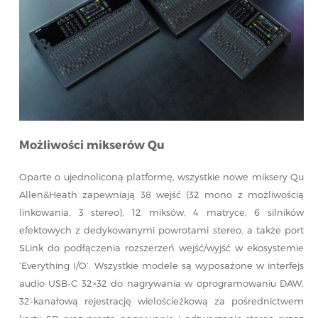
Możliwości mikserów Qu
Oparte o ujednoliconą platformę, wszystkie nowe miksery Qu
Allen&Heath zapewniają 38 wejść (32 mono z możliwością
linkowania, 3 stereo), 12 miksów, 4 matryce, 6 silników
efektowych z dedykowanymi powrotami stereo, a także port
SLink do podłączenia rozszerzeń wejść/wyjść w ekosystemie
‘Everything I/O’. Wszystkie modele są wyposażone w interfejs
audio USB-C 32×32 do nagrywania w oprogramowaniu DAW,
32-kanałową rejestrację wielościeżkową za pośrednictwem