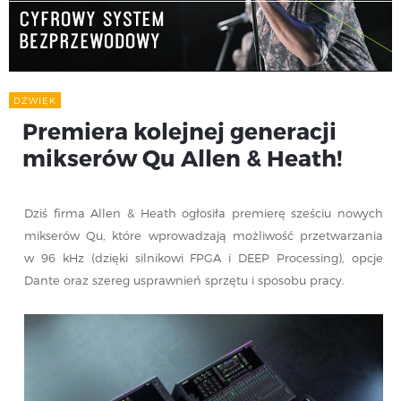
DŹWIĘK
Premiera kolejnej generacji
mikserów Qu Allen & Heath!
Dziś firma Allen & Heath ogłosiła premierę sześciu nowych
mikserów Qu, które wprowadzają możliwość przetwarzania
w 96 kHz (dzięki silnikowi FPGA i DEEP Processing), opcje
Dante oraz szereg usprawnień sprzętu i sposobu pracy.