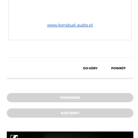
www.konsbud-audio.pl
DO GÓRY
POWRÓT
POPRZEDNI
NASTĘPNY