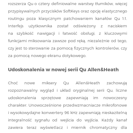
rozszerza Qu o cztery definiowalne warstwy tłumików, więcej
przypisywalnych przycisków SoftKeys oraz opcję elastycznego
routingu poza klasycznym patchowaniem kanałów Qu 1:1.
Interfejs użytkownika został odświeżony z naciskiem
na szybkość nawigacji i łatwość obsługi, z kluczowymi
funkcjami miksowania zawsze pod ręką, niezależnie od tego,
czy jest to sterowanie za pomocą fizycznych kontrolerów, czy
za pomocą nowego ekranu dotykowego.
Udoskonalenia w nowej serii Qu Allen&Heath
Choć nowe miksery Qu Allen&Heath zachowują
rozpoznawalny wygląd i układ oryginalnej serii Qu, liczne
udoskonalenia sprzętowe zapewniają im nowoczesny
charakter. Unowocześnione przedwzmacniacze mikrofonowe
i wysokowydajne konwertery 96 kHz zapewniają nieskazitelną
integralność sygnału od wejścia do wyjścia. Każdy kanał
zawiera teraz wyświetlacz i miernik chromatyczny dla