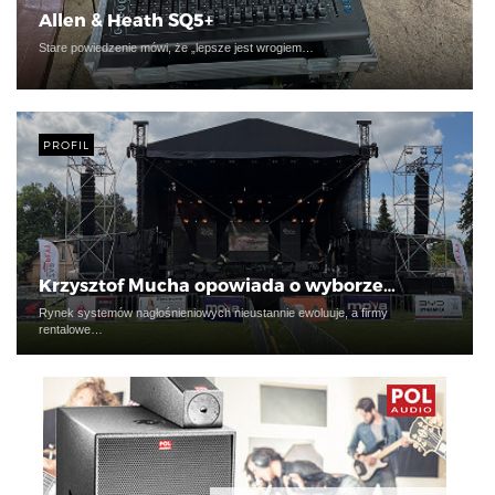
Allen & Heath SQ5+
Stare powiedzenie mówi, że „lepsze jest wrogiem…
PROFIL
Krzysztof Mucha opowiada o wyborze…
Rynek systemów nagłośnieniowych nieustannie ewoluuje, a firmy
rentalowe…