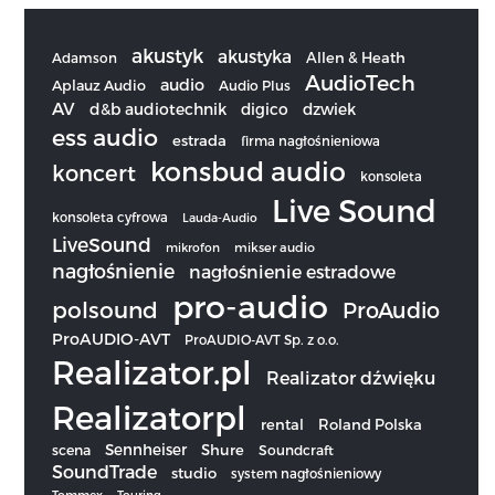
akustyk
akustyka
Allen & Heath
Adamson
AudioTech
audio
Aplauz Audio
Audio Plus
AV
d&b audiotechnik
digico
dzwiek
ess audio
estrada
firma nagłośnieniowa
konsbud audio
koncert
konsoleta
Live Sound
konsoleta cyfrowa
Lauda-Audio
LiveSound
mikrofon
mikser audio
nagłośnienie
nagłośnienie estradowe
pro-audio
polsound
ProAudio
ProAUDIO-AVT
ProAUDIO-AVT Sp. z o.o.
Realizator.pl
Realizator dźwięku
Realizatorpl
rental
Roland Polska
Sennheiser
scena
Shure
Soundcraft
SoundTrade
studio
system nagłośnieniowy
Tommex
Touring