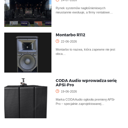
14-07-2026
Rynek systemów nagłośnieniowych
nieustannie ewoluuje, a firmy rentalowe…
Montarbo R112
22-06-2026
Montarbo to nazwa, która zapewne nie jest
obca…
CODA Audio wprowadza serię
APSi-Pro
19-06-2026
Marka CODA Audio ogłosiła premierę APSi-
Pro – specjalnie zaprojektowanej…