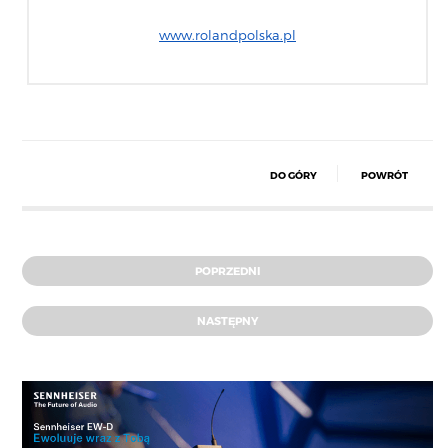
www.rolandpolska.pl
DO GÓRY
POWRÓT
POPRZEDNI
NASTĘPNY