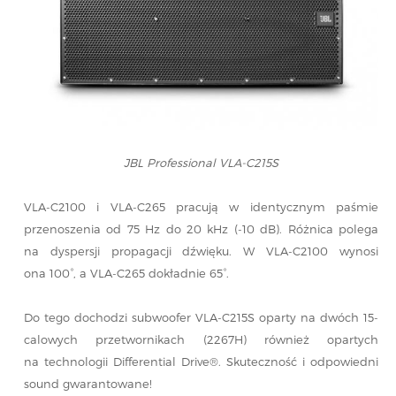
JBL Professional VLA-C215S
VLA-C2100 i VLA-C265 pracują w identycznym paśmie
przenoszenia od 75 Hz do 20 kHz (-10 dB). Różnica polega
na dyspersji propagacji dźwięku. W VLA-C2100 wynosi
ona 100°, a VLA-C265 dokładnie 65°.
Do tego dochodzi subwoofer VLA-C215S oparty na dwóch 15-
calowych przetwornikach (2267H) również opartych
na technologii Differential Drive®. Skuteczność i odpowiedni
sound gwarantowane!