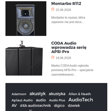
Montarbo R112
22.06.2026
Montarbo to nazwa, która
zapewne nie jest obca…
CODA Audio
wprowadza serię
APSi-Pro
19.06.2026
Marka CODA Audio ogłosiła
premierę APSi-Pro – specjalnie
zaprojektowanej…
akustyk
akustyka
Allen & Heath
Adamson
AudioTech
audio
Aplauz Audio
Audio Plus
AV
d&b audiotechnik
digico
dzwiek