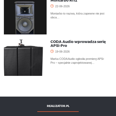
Montarbo R112
22-06-2026
Montarbo to nazwa, która zapewne nie jest
obca…
CODA Audio wprowadza serię
APSi-Pro
19-06-2026
Marka CODA Audio ogłosiła premierę APSi-
Pro – specjalnie zaprojektowanej…
REALIZATOR.PL