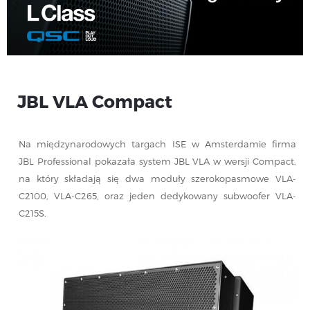
ISE 2018
JBL VLA Compact
Na międzynarodowych targach ISE w Amsterdamie firma
JBL Professional pokazała system JBL VLA w wersji Compact,
na który składają się dwa moduły szerokopasmowe VLA-
C2100, VLA-C265, oraz jeden dedykowany subwoofer VLA-
C215S.