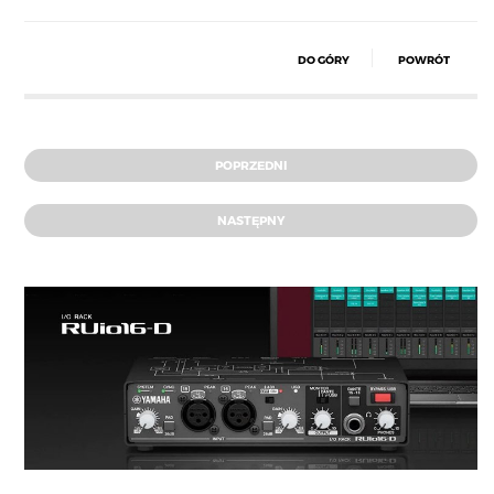
DO GÓRY
POWRÓT
POPRZEDNI
NASTĘPNY