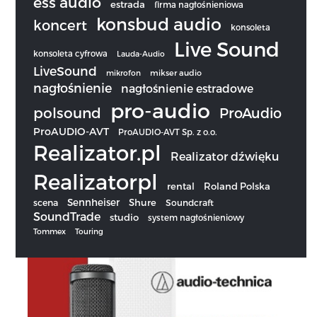
ess audio
estrada
firma nagłośnieniowa
konsbud audio
koncert
konsoleta
Live Sound
konsoleta cyfrowa
Lauda-Audio
LiveSound
mikrofon
mikser audio
nagłośnienie
nagłośnienie estradowe
pro-audio
polsound
ProAudio
ProAUDIO-AVT
ProAUDIO-AVT Sp. z o.o.
Realizator.pl
Realizator dźwięku
Realizatorpl
rental
Roland Polska
Sennheiser
scena
Shure
Soundcraft
SoundTrade
studio
system nagłośnieniowy
Tommex
Touring