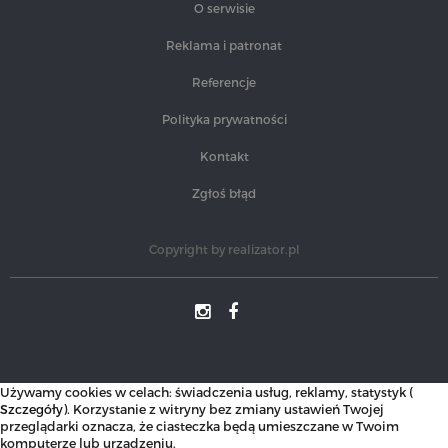
O serwisie
Reklama i patronat
Referencje
Polityka prywatności
Kontakt
Zgłoś błąd
Copyright by
realizator.pl
Używamy cookies w celach: świadczenia usług, reklamy, statystyk (
Szczegóły
). Korzystanie z witryny bez zmiany ustawień Twojej
przeglądarki oznacza, że ciasteczka będą umieszczane w Twoim
komputerze lub urządzeniu.