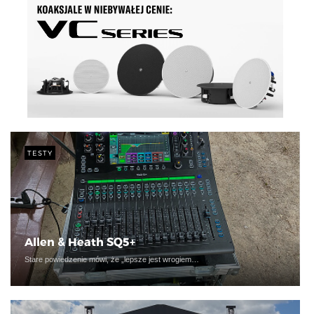
TESTY
Allen & Heath SQ5+
Stare powiedzenie mówi, że „lepsze jest wrogiem…