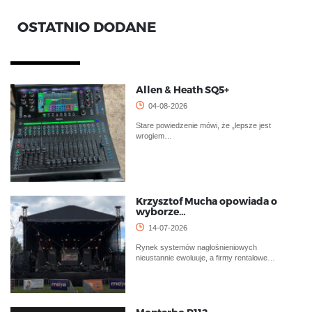
OSTATNIO DODANE
Allen & Heath SQ5+
04-08-2026
Stare powiedzenie mówi, że „lepsze jest
wrogiem…
Krzysztof Mucha opowiada o
wyborze…
14-07-2026
Rynek systemów nagłośnieniowych
nieustannie ewoluuje, a firmy rentalowe…