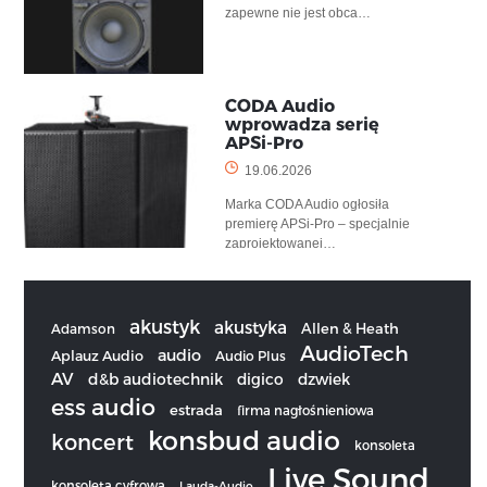
zapewne nie jest obca…
CODA Audio
wprowadza serię
APSi-Pro
19.06.2026
Marka CODA Audio ogłosiła
premierę APSi-Pro – specjalnie
zaprojektowanej…
akustyk
akustyka
Allen & Heath
Adamson
AudioTech
audio
Aplauz Audio
Audio Plus
AV
d&b audiotechnik
digico
dzwiek
ess audio
estrada
firma nagłośnieniowa
konsbud audio
koncert
konsoleta
Live Sound
konsoleta cyfrowa
Lauda-Audio