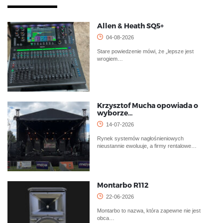
Allen & Heath SQ5+
04-08-2026
Stare powiedzenie mówi, że „lepsze jest
wrogiem…
Krzysztof Mucha opowiada o
wyborze…
14-07-2026
Rynek systemów nagłośnieniowych
nieustannie ewoluuje, a firmy rentalowe…
Montarbo R112
22-06-2026
Montarbo to nazwa, która zapewne nie jest
obca…