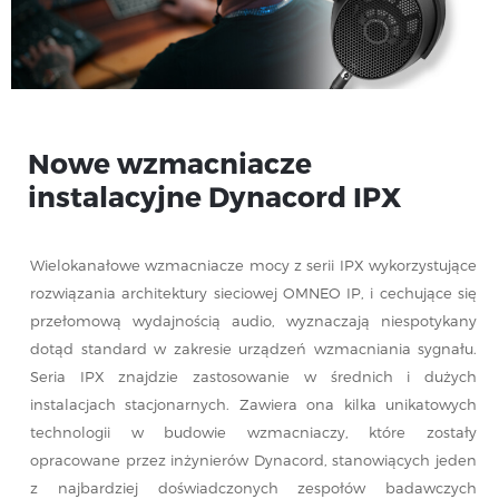
ISE 2018
Nowe wzmacniacze
instalacyjne Dynacord IPX
Wielokanałowe wzmacniacze mocy z serii IPX wykorzystujące
rozwiązania architektury sieciowej OMNEO IP, i cechujące się
przełomową wydajnością audio, wyznaczają niespotykany
dotąd standard w zakresie urządzeń wzmacniania sygnału.
Seria IPX znajdzie zastosowanie w średnich i dużych
instalacjach stacjonarnych. Zawiera ona kilka unikatowych
technologii w budowie wzmacniaczy, które zostały
opracowane przez inżynierów Dynacord, stanowiących jeden
z najbardziej doświadczonych zespołów badawczych