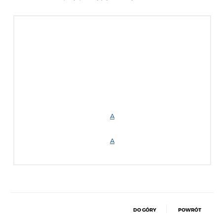
A
A
DO GÓRY
POWRÓT