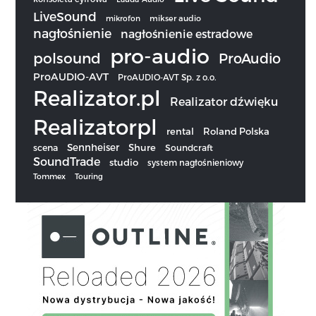
LiveSound
mikrofon
mikser audio
nagłośnienie
nagłośnienie estradowe
pro-audio
polsound
ProAudio
ProAUDIO-AVT
ProAUDIO-AVT Sp. z o.o.
Realizator.pl
Realizator dźwięku
Realizatorpl
rental
Roland Polska
Sennheiser
scena
Shure
Soundcraft
SoundTrade
studio
system nagłośnieniowy
Tommex
Touring