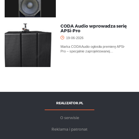
CODA Audio wprowadza serię
APSi-Pro
19-06-2026
Marka CODA Audio ogłosiła premierę APSi-
Pro – specjalnie zaprojektowanej…
REALIZATOR.PL
O serwisie
Reklama i patronat