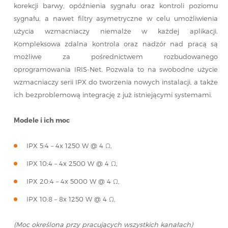
korekcji barwy, opóźnienia sygnału oraz kontroli poziomu
sygnału, a nawet filtry asymetryczne w celu umożliwienia
użycia wzmacniaczy niemalże w każdej aplikacji.
Kompleksowa zdalna kontrola oraz nadzór nad pracą są
możliwe za pośrednictwem rozbudowanego
oprogramowania IRIS-Net. Pozwala to na swobodne użycie
wzmacniaczy serii IPX do tworzenia nowych instalacji, a także
ich bezproblemową integrację z już istniejącymi systemami.
Modele i ich moc
IPX 5:4 – 4x 1250 W @ 4 Ω,
IPX 10:4 – 4x 2500 W @ 4 Ω,
IPX 20:4 – 4x 5000 W @ 4 Ω,
IPX 10:8 – 8x 1250 W @ 4 Ω,
(Moc określona przy pracujących wszystkich kanałach)