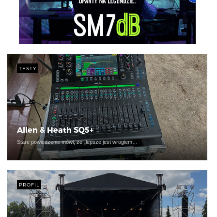
TESTY
Allen & Heath SQ5+
Stare powiedzenie mówi, że „lepsze jest wrogiem…
PROFIL