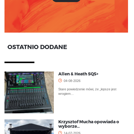
OSTATNIO DODANE
Allen & Heath SQ5+
04-08-2026
Stare powiedzenie mówi, że „lepsze jest
wrogiem…
Krzysztof Mucha opowiada o
wyborze…
14-07-2026