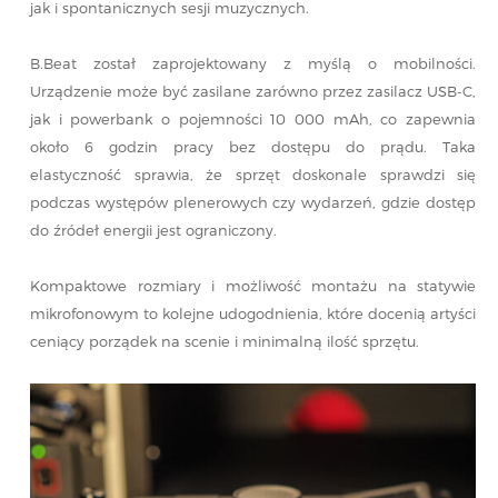
jak i spontanicznych sesji muzycznych.
B.Beat został zaprojektowany z myślą o mobilności.
Urządzenie może być zasilane zarówno przez zasilacz USB-C,
jak i powerbank o pojemności 10 000 mAh, co zapewnia
około 6 godzin pracy bez dostępu do prądu. Taka
elastyczność sprawia, że sprzęt doskonale sprawdzi się
podczas występów plenerowych czy wydarzeń, gdzie dostęp
do źródeł energii jest ograniczony.
Kompaktowe rozmiary i możliwość montażu na statywie
mikrofonowym to kolejne udogodnienia, które docenią artyści
ceniący porządek na scenie i minimalną ilość sprzętu.