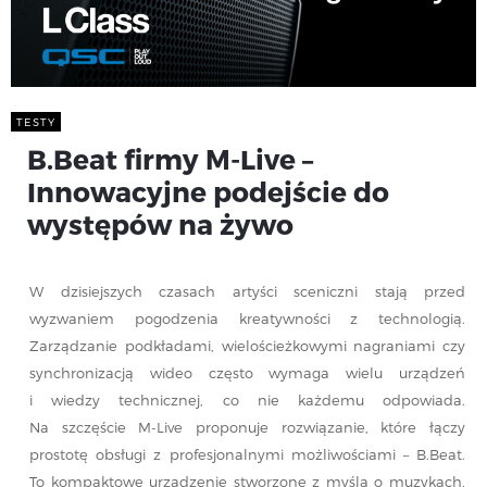
TESTY
B.Beat firmy M-Live –
Innowacyjne podejście do
występów na żywo
W dzisiejszych czasach artyści sceniczni stają przed
wyzwaniem pogodzenia kreatywności z technologią.
Zarządzanie podkładami, wielościeżkowymi nagraniami czy
synchronizacją wideo często wymaga wielu urządzeń
i wiedzy technicznej, co nie każdemu odpowiada.
Na szczęście M-Live proponuje rozwiązanie, które łączy
prostotę obsługi z profesjonalnymi możliwościami – B.Beat.
To kompaktowe urządzenie stworzone z myślą o muzykach,