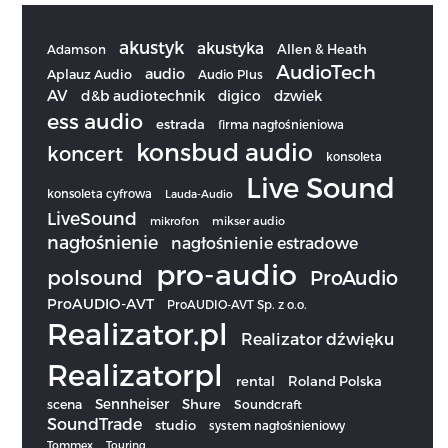
akustyk
akustyka
Allen & Heath
Adamson
AudioTech
audio
Aplauz Audio
Audio Plus
AV
d&b audiotechnik
digico
dzwiek
ess audio
estrada
firma nagłośnieniowa
konsbud audio
koncert
konsoleta
Live Sound
konsoleta cyfrowa
Lauda-Audio
LiveSound
mikrofon
mikser audio
nagłośnienie
nagłośnienie estradowe
pro-audio
polsound
ProAudio
ProAUDIO-AVT
ProAUDIO-AVT Sp. z o.o.
Realizator.pl
Realizator dźwięku
Realizatorpl
rental
Roland Polska
Sennheiser
scena
Shure
Soundcraft
SoundTrade
studio
system nagłośnieniowy
Tommex
Touring