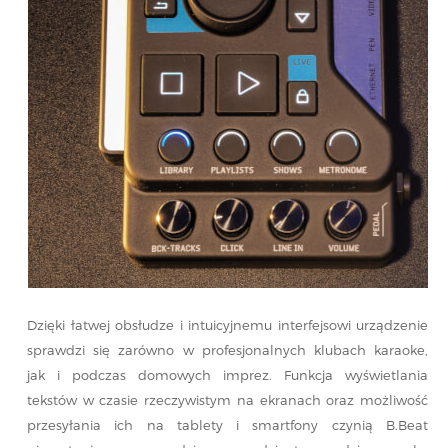
Dzięki łatwej obsłudze i intuicyjnemu interfejsowi urządzenie
sprawdzi się zarówno w profesjonalnych klubach karaoke,
jak i podczas domowych imprez. Funkcja wyświetlania
tekstów w czasie rzeczywistym na ekranach oraz możliwość
przesyłania ich na tablety i smartfony czynią B.Beat