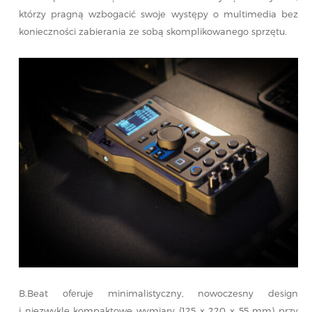
którzy pragną wzbogacić swoje występy o multimedia bez
konieczności zabierania ze sobą skomplikowanego sprzętu.
B.Beat oferuje minimalistyczny, nowoczesny design
i niezwykle kompaktowe wymiary (125 x 220 x 55 mm) przy