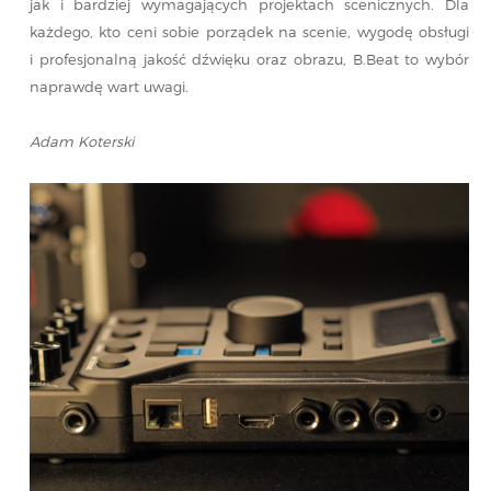
jak i bardziej wymagających projektach scenicznych. Dla
każdego, kto ceni sobie porządek na scenie, wygodę obsługi
i profesjonalną jakość dźwięku oraz obrazu, B.Beat to wybór
naprawdę wart uwagi.
Adam Koterski