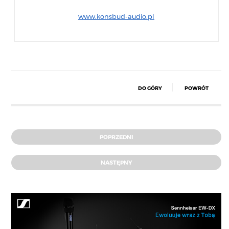
www.konsbud-audio.pl
DO GÓRY
POWRÓT
POPRZEDNI
NASTĘPNY