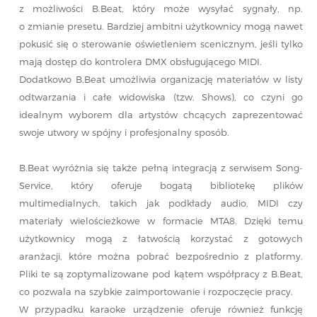
z możliwości B.Beat, który może wysyłać sygnały, np.
o zmianie presetu. Bardziej ambitni użytkownicy mogą nawet
pokusić się o sterowanie oświetleniem scenicznym, jeśli tylko
mają dostęp do kontrolera DMX obsługującego MIDI.
Dodatkowo B.Beat umożliwia organizację materiałów w listy
odtwarzania i całe widowiska (tzw. Shows), co czyni go
idealnym wyborem dla artystów chcących zaprezentować
swoje utwory w spójny i profesjonalny sposób.
B.Beat wyróżnia się także pełną integracją z serwisem Song-
Service, który oferuje bogatą bibliotekę plików
multimedialnych, takich jak podkłady audio, MIDI czy
materiały wielościeżkowe w formacie MTA8. Dzięki temu
użytkownicy mogą z łatwością korzystać z gotowych
aranżacji, które można pobrać bezpośrednio z platformy.
Pliki te są zoptymalizowane pod kątem współpracy z B.Beat,
co pozwala na szybkie zaimportowanie i rozpoczęcie pracy.
W przypadku karaoke urządzenie oferuje również funkcję