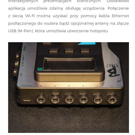
interaktywnych prezentacjach scenicznych. Dodatkowo
aplikacja umożliwia zdalną obsługę urządzenia. Połączenie
z siecią Wi-Fi można uzyskać przy pomocy kabla Ethernet
podłączonego do routera bądź opcjonalnej anteny na złącze
USB (M-Pen), która umożliwia utworzenie hotspotu.