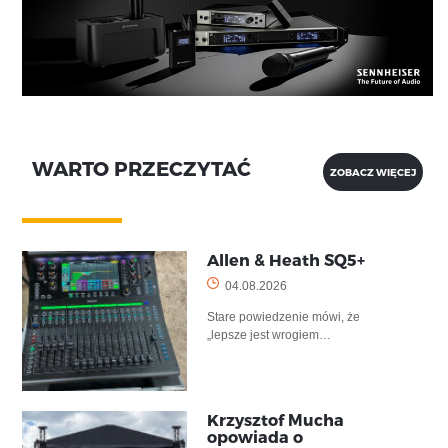
WARTO PRZECZYTAĆ
ZOBACZ WIĘCEJ
Allen & Heath SQ5+
04.08.2026
Stare powiedzenie mówi, że
„lepsze jest wrogiem…
Krzysztof Mucha
opowiada o