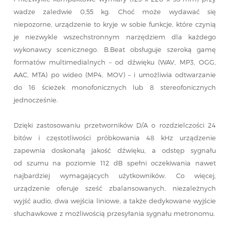
wadze zaledwie 0,55 kg. Choć może wydawać się
niepozorne, urządzenie to kryje w sobie funkcje, które czynią
je niezwykle wszechstronnym narzędziem dla każdego
wykonawcy scenicznego. B.Beat obsługuje szeroką gamę
formatów multimedialnych – od dźwięku (WAV, MP3, OGG,
AAC, MTA) po wideo (MP4, MOV) – i umożliwia odtwarzanie
do 16 ścieżek monofonicznych lub 8 stereofonicznych
jednocześnie.
Dzięki zastosowaniu przetworników D/A o rozdzielczości 24
bitów i częstotliwości próbkowania 48 kHz urządzenie
zapewnia doskonałą jakość dźwięku, a odstęp sygnału
od szumu na poziomie 112 dB spełni oczekiwania nawet
najbardziej wymagających użytkowników. Co więcej,
urządzenie oferuje sześć zbalansowanych, niezależnych
wyjść audio, dwa wejścia liniowe, a także dedykowane wyjście
słuchawkowe z możliwością przesyłania sygnału metronomu.