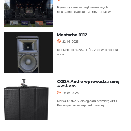
Rynek systemów nagłośnieniowych
nieustannie ewoluuje, a firmy rentalowe…
Montarbo R112
22-06-2026
Montarbo to nazwa, która zapewne nie jest
obca…
CODA Audio wprowadza serię
APSi-Pro
19-06-2026
Marka CODA Audio ogłosiła premierę APSi-
Pro – specjalnie zaprojektowanej…