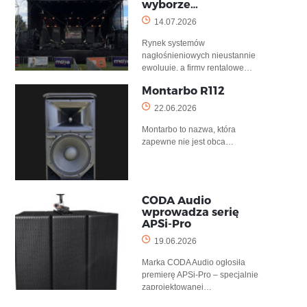
wyborze…
14.07.2026
Rynek systemów
nagłośnieniowych nieustannie
ewoluuje, a firmy rentalowe…
Montarbo R112
22.06.2026
Montarbo to nazwa, która
zapewne nie jest obca…
CODA Audio
wprowadza serię
APSi-Pro
19.06.2026
Marka CODA Audio ogłosiła
premierę APSi-Pro – specjalnie
zaprojektowanej…