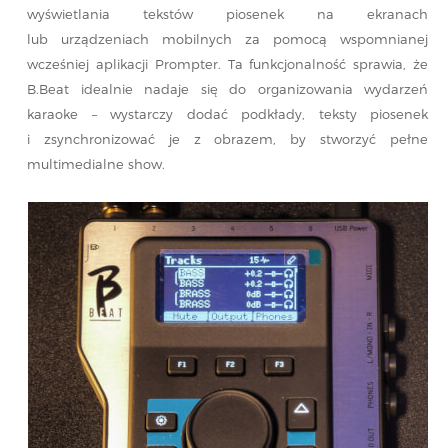
wyświetlania tekstów piosenek na ekranach
lub urządzeniach mobilnych za pomocą wspomnianej
wcześniej aplikacji Prompter. Ta funkcjonalność sprawia, że
B.Beat idealnie nadaje się do organizowania wydarzeń
karaoke – wystarczy dodać podkłady, teksty piosenek
i zsynchronizować je z obrazem, by stworzyć pełne
multimedialne show.