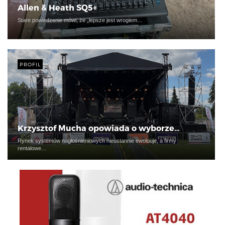
Allen & Heath SQ5+
Stare powiedzenie mówi, że „lepsze jest wrogiem…
PROFIL
Krzysztof Mucha opowiada o wyborze…
Rynek systemów nagłośnieniowych nieustannie ewoluuje, a firmy
rentalowe…