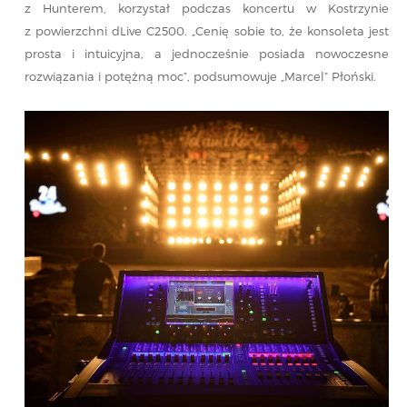
z Hunterem, korzystał podczas koncertu w Kostrzynie
z powierzchni dLive C2500. „Cenię sobie to, że konsoleta jest
prosta i intuicyjna, a jednocześnie posiada nowoczesne
rozwiązania i potężną moc”, podsumowuje „Marcel” Płoński.