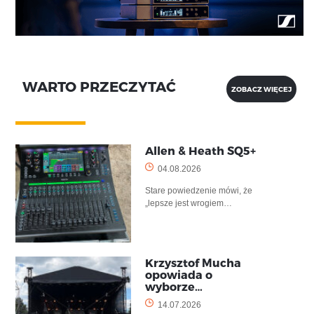
WARTO PRZECZYTAĆ
ZOBACZ WIĘCEJ
Allen & Heath SQ5+
04.08.2026
Stare powiedzenie mówi, że
„lepsze jest wrogiem…
Krzysztof Mucha
opowiada o
wyborze…
14.07.2026