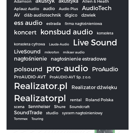
akustyk
akustyka
Allen & Heath
Adamson
AudioTech
audio
Aplauz Audio
Audio Plus
AV
d&b audiotechnik
digico
dzwiek
ess audio
estrada
firma nagłośnieniowa
konsbud audio
koncert
konsoleta
Live Sound
konsoleta cyfrowa
Lauda-Audio
LiveSound
mikrofon
mikser audio
nagłośnienie
nagłośnienie estradowe
pro-audio
polsound
ProAudio
ProAUDIO-AVT
ProAUDIO-AVT Sp. z o.o.
Realizator.pl
Realizator dźwięku
Realizatorpl
rental
Roland Polska
Sennheiser
scena
Shure
Soundcraft
SoundTrade
studio
system nagłośnieniowy
Tommex
Touring