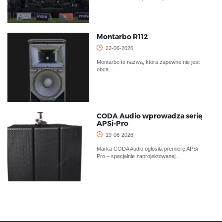
Montarbo R112
22-06-2026
Montarbo to nazwa, która zapewne nie jest
obca…
CODA Audio wprowadza serię
APSi-Pro
19-06-2026
Marka CODA Audio ogłosiła premierę APSi-
Pro – specjalnie zaprojektowanej…