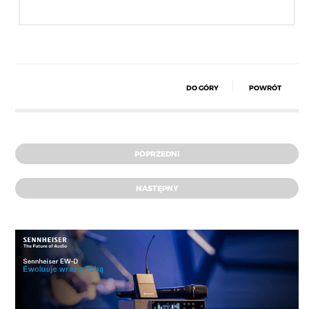
DO GÓRY
POWRÓT
POPRZEDNI
NASTĘPNY