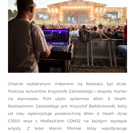
Chętnie wybieranym mikserem na festiwalu był dLive.
Podczas koncertów Krzysztofa Zalewskiego i zespołu Hunter
na stanowisku FOH użyto systemów Allen & Heath.
Realizatorem Zalewskiego jest Krzysztof Białobrzewski, który
od roku wykorzystuje powierzchnię Allen & Heath dLive
C3500 wraz z MixRack’iem CDM32 na każdym występie
artysty. Z kolei Marcin Płoński, który współpracuje