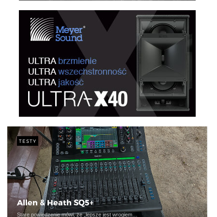
TESTY
Allen & Heath SQ5+
Stare powiedzenie mówi, że „lepsze jest wrogiem…