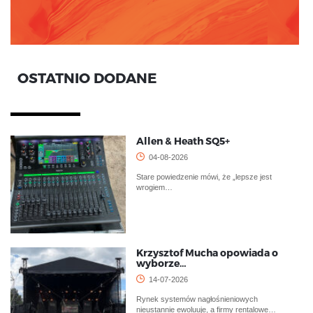
OSTATNIO DODANE
Allen & Heath SQ5+
04-08-2026
Stare powiedzenie mówi, że „lepsze jest
wrogiem…
Krzysztof Mucha opowiada o
wyborze…
14-07-2026
Rynek systemów nagłośnieniowych
nieustannie ewoluuje, a firmy rentalowe…