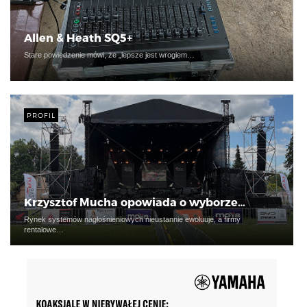
Allen & Heath SQ5+
Stare powiedzenie mówi, że „lepsze jest wrogiem…
PROFIL
Krzysztof Mucha opowiada o wyborze…
Rynek systemów nagłośnieniowych nieustannie ewoluuje, a firmy
rentalowe…