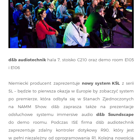
d&b audiotechnik
hala 7, stoisko C210 oraz demo room E105
i E106
Niemiecki producent zaprezentuje
nowy system KSL
z serii
SL – będzie to pierwsza okazja w Europie by zobaczyć system
po premierze, która odbyła się w Stanach Zjednoczonych
na NAMM Show. d&b zaprasza także na prezentacje
odsłuchowe systemu immersive audio
d&b Soundscape
do demo roomu. Podczas ISE firma d&b audiotechnik
zaprezentuje zdalny kontroler dotykowy R90, który jest
w pełni niezależny od oprogramowania R1. Kolejną nowością