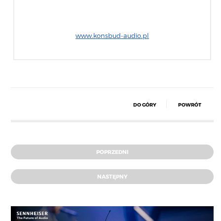
www.konsbud-audio.pl
DO GÓRY
POWRÓT
POPRZEDNI
NASTĘPNY