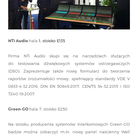
NTi Audio
hala
1, stoisko E135
Firma NTi Audio skupi się na narzędziach służących
do testowania dźwiękowych systemów ostrzegawczych
(DSO). Zaprezentuje także nowy formularz do tworzenia
raportów zrozumiałości mowy, spełniający standardy VDE V
0833-4-32:2016, DIN EN 50849:2017, CEN/TS 54-32:2015 i ISO
7240-19:2007.
Green-GO
hala 7, stoisko E250
Na stoisku producenta systemów interkomowych Green-GO
będzie można zobaczyć m.in. nowy panel naścienny Wall