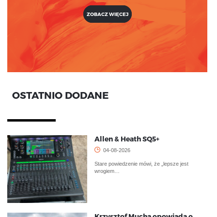
ZOBACZ WIĘCEJ
OSTATNIO DODANE
Allen & Heath SQ5+
04-08-2026
Stare powiedzenie mówi, że „lepsze jest
wrogiem…
Krzysztof Mucha opowiada o