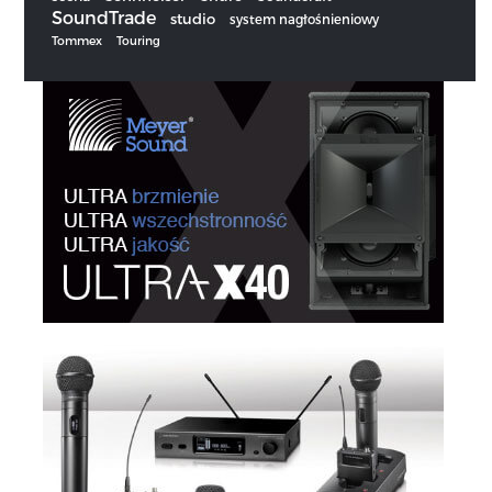
SoundTrade
studio
system nagłośnieniowy
Tommex
Touring