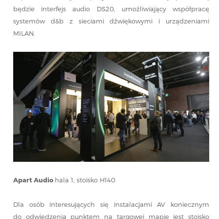
będzie interfejs audio DS20, umożliwiający współpracę
systemów d&b z sieciami dźwiękowymi i urządzeniami
MILAN.
Apart Audio
hala 1, stoisko H140
Dla osób interesujących się instalacjami AV koniecznym
do odwiedzenia punktem na targowej mapie jest stoisko