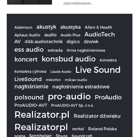
zaprojektowanej…
akustyk
akustyka
Allen & Heath
Adamson
AudioTech
audio
Aplauz Audio
Audio Plus
AV
d&b audiotechnik
digico
dzwiek
ess audio
estrada
firma nagłośnieniowa
konsbud audio
koncert
konsoleta
Live Sound
konsoleta cyfrowa
Lauda-Audio
LiveSound
mikrofon
mikser audio
nagłośnienie
nagłośnienie estradowe
pro-audio
polsound
ProAudio
ProAUDIO-AVT
ProAUDIO-AVT Sp. z o.o.
Realizator.pl
Realizator dźwięku
Realizatorpl
rental
Roland Polska
Sennheiser
scena
Shure
Soundcraft