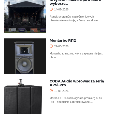
wyborze…
14-07-2026
Rynek systemów nagłośnieniowych
nieustannie ewoluuje, a firmy rentalowe…
Montarbo R112
22-06-2026
Montarbo to nazwa, która zapewne nie jest
obca…
CODA Audio wprowadza serię
APSi-Pro
19-06-2026
Marka CODA Audio ogłosiła premierę APSi-
Pro – specjalnie zaprojektowanej…