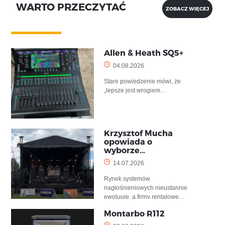
WARTO PRZECZYTAĆ
ZOBACZ WIĘCEJ
Allen & Heath SQ5+
04.08.2026
Stare powiedzenie mówi, że
„lepsze jest wrogiem…
Krzysztof Mucha
opowiada o
wyborze…
14.07.2026
Rynek systemów
nagłośnieniowych nieustannie
ewoluuje, a firmy rentalowe…
Montarbo R112