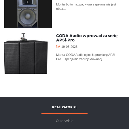
Montarbo to nazwa, która zapewne nie jest
obca…
CODA Audio wprowadza serię
APSi-Pro
19-06-2026
Marka CODA Audio ogłosiła premierę APSi-
Pro – specjalnie zaprojektowanej…
REALIZATOR.PL
O serwisie