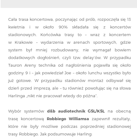
Cała trasa koncertowa, poczynając od prób, rozpoczęła się 13
kwietnia i w około 90% składała się z koncertów
stadionowych. Końcówka trasy to – wraz z koncertem
w Krakowie – wydarzenia w arenach sportowych, gdzie
system był mniej rozbudowany, nie wymagał bowiem
dodatkowych dogłośnień, czyli tzw. delay’ów. W przypadku
Tauron Areny technika od nagłośnienia pojawiła się około
godziny 9 i – jak powiedział Joe – około lunchu wszystko było
już gotowe. W przypadku stadionów montaż odbywał się
dzień przed imprezą, ale – tu również powołując się na słowa
Harlinga „nikt nie pracował wtedy do późna”.
Wybór systemów
d&b audiotechnik GSL/KSL
na obecną
trasę koncertową
Robbiego Williamsa
zapewnił rezultaty,
które nie były możliwe podczas poprzedniej stadionowej
trasy Robbiego. Jak podsumowuje Harling: