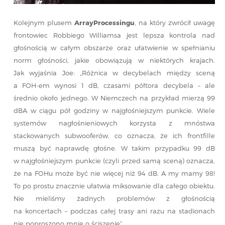
Kolejnym plusem
ArrayProcessingu
, na który zwrócił uwagę
frontowiec Robbiego Williamsa jest lepsza kontrola nad
głośnością w całym obszarze oraz ułatwienie w spełnianiu
norm głośności, jakie obowiązują w niektórych krajach.
Jak wyjaśnia Joe: „Różnica w decybelach między sceną
a FOH-em wynosi 1 dB, czasami półtora decybela – ale
średnio około jednego. W Niemczech na przykład mierzą 99
dBA w ciągu pół godziny w najgłośniejszym punkcie. Wiele
systemów nagłośnieniowych korzysta z mnóstwa
stackowanych subwooferów, co oznacza, że ​​ich frontfille
muszą być naprawdę głośne. W takim przypadku 99 dB
w najgłośniejszym punkcie (czyli przed samą sceną) oznacza,
że na FOHu może być nie więcej niż 94 dB. A my mamy 98!
To po prostu znacznie ułatwia miksowanie dla całego obiektu.
Nie mieliśmy żadnych problemów z głośnością
na koncertach – podczas całej trasy ani razu na stadionach
nie poproszono mnie o ściszenie”.