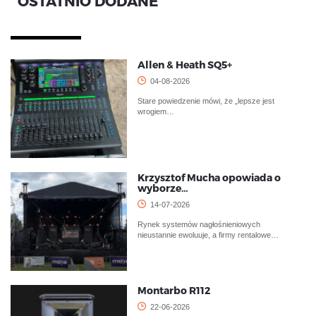
OSTATNIO DODANE
Allen & Heath SQ5+
04-08-2026
Stare powiedzenie mówi, że „lepsze jest
wrogiem…
Krzysztof Mucha opowiada o
wyborze…
14-07-2026
Rynek systemów nagłośnieniowych
nieustannie ewoluuje, a firmy rentalowe…
Montarbo R112
22-06-2026