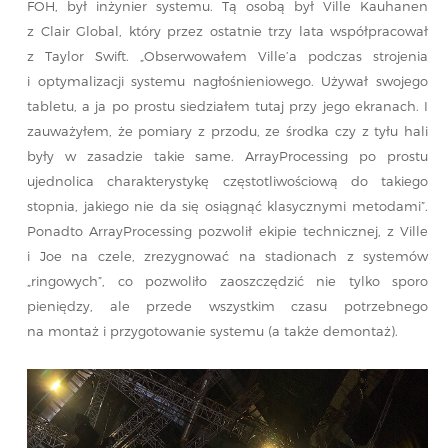
FOH, był inżynier systemu. Tą osobą był Ville Kauhanen
z Clair Global, który przez ostatnie trzy lata współpracował
z Taylor Swift. „Obserwowałem Ville’a podczas strojenia
i optymalizacji systemu nagłośnieniowego. Używał swojego
tabletu, a ja po prostu siedziałem tutaj przy jego ekranach. I
zauważyłem, że pomiary z przodu, ze środka czy z tyłu hali
były w zasadzie takie same. ArrayProcessing po prostu
ujednolica charakterystykę częstotliwościową do takiego
stopnia, jakiego nie da się osiągnąć klasycznymi metodami”.
Ponadto ArrayProcessing pozwolił ekipie technicznej, z Ville
i Joe na czele, zrezygnować na stadionach z systemów
„ringowych”, co pozwoliło zaoszczędzić nie tylko sporo
pieniędzy, ale przede wszystkim czasu potrzebnego
na montaż i przygotowanie systemu (a także demontaż).