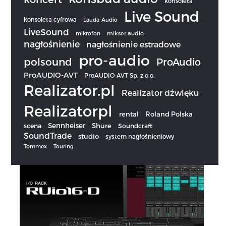
konsoleta
Live Sound
konsoleta cyfrowa
Lauda-Audio
LiveSound
mikrofon
mikser audio
nagłośnienie
nagłośnienie estradowe
pro-audio
polsound
ProAudio
ProAUDIO-AVT
ProAUDIO-AVT Sp. z o.o.
Realizator.pl
Realizator dźwięku
Realizatorpl
rental
Roland Polska
Sennheiser
scena
Shure
Soundcraft
SoundTrade
studio
system nagłośnieniowy
Tommex
Touring