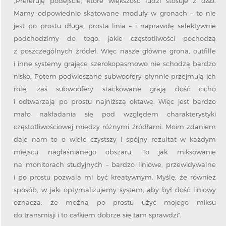
„Preferuję podejście, które większość ludzi stosuje z d&b.
Mamy odpowiednio skątowane moduły w gronach – to nie
jest po prostu długa, prosta linia – i naprawdę selektywnie
podchodzimy do tego, jakie częstotliwości pochodzą
z poszczególnych źródeł. Więc nasze główne grona, outfille
i inne systemy grające szerokopasmowo nie schodzą bardzo
nisko. Potem podwieszane subwoofery płynnie przejmują ich
rolę, zaś subwoofery stackowane grają dość cicho
i odtwarzają po prostu najniższą oktawę. Więc jest bardzo
mało nakładania się pod względem charakterystyki
częstotliwościowej między różnymi źródłami. Moim zdaniem
daje nam to o wiele czystszy i spójny rezultat w każdym
miejscu nagłaśnianego obszaru. To jak miksowanie
na monitorach studyjnych – bardzo liniowe, przewidywalne
i po prostu pozwala mi być kreatywnym. Myślę, że również
sposób, w jaki optymalizujemy system, aby był dość liniowy
oznacza, że ​​można po prostu użyć mojego miksu
do transmisji i to całkiem dobrze się tam sprawdzi”.