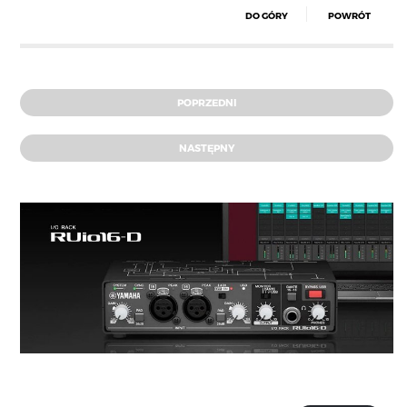
DO GÓRY
POWRÓT
POPRZEDNI
NASTĘPNY