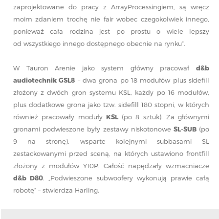
zaprojektowane do pracy z ArrayProcessingiem, są wręcz
moim zdaniem trochę nie fair wobec czegokolwiek innego,
ponieważ cała rodzina jest po prostu o wiele lepszy
od wszystkiego innego dostępnego obecnie na rynku”.
W Tauron Arenie jako system główny pracował
d&b
audiotechnik GSL8
– dwa grona po 18 modułów plus sidefill
złożony z dwóch gron systemu KSL, każdy po 16 modułów,
plus dodatkowe grona jako tzw. sidefill 180 stopni, w których
również pracowały moduły
KSL
(po 8 sztuk). Za głównymi
gronami podwieszone były zestawy niskotonowe
SL-SUB
(po
9 na stronę), wsparte kolejnymi subbasami SL
zestackowanymi przed sceną, na których ustawiono frontfill
złożony z modułów Y10P. Całość napędzały wzmacniacze
d&b D80
. „Podwieszone subwoofery wykonują prawie całą
robotę” – stwierdza Harling.