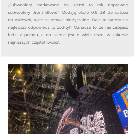
„Subwoofery statkowane na ziemi to tak naprawdę
subwoofery „front-fillowe”. Dodają około 0,6 dB do całości
na widowni, więc są prawie niesłyszalne. Daje to natomiast
najlepszą odpowiedź „przód-tył”. Oznacza to, że nie zabijasz
ludzi z przodu, a na scenie jest o wiele ciszej w zakresie
najniższych częstotliwości”.