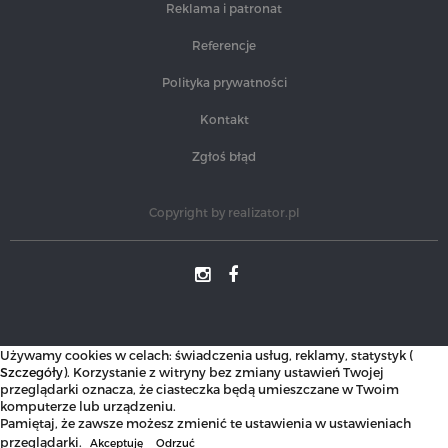
Reklama i patronat
Referencje
Polityka prywatności
Kontakt
Zgłoś błąd
Copyright by
realizator.pl
Używamy cookies w celach: świadczenia usług, reklamy, statystyk (
Szczegóły
). Korzystanie z witryny bez zmiany ustawień Twojej
przeglądarki oznacza, że ciasteczka będą umieszczane w Twoim
komputerze lub urządzeniu.
Pamiętaj, że zawsze możesz zmienić te ustawienia w ustawieniach
przeglądarki.
Akceptuję
Odrzuć