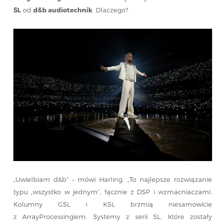
SL
od
d&b audiotechnik
. Dlaczego?
„Uwielbiam d&b” – mówi Harling. „To najlepsze rozwiązanie
typu „wszystko w jednym”, łącznie z DSP i wzmacniaczami.
Kolumny GSL i KSL brzmią niesamowicie
z ArrayProcessingiem. Systemy z serii SL, które zostały