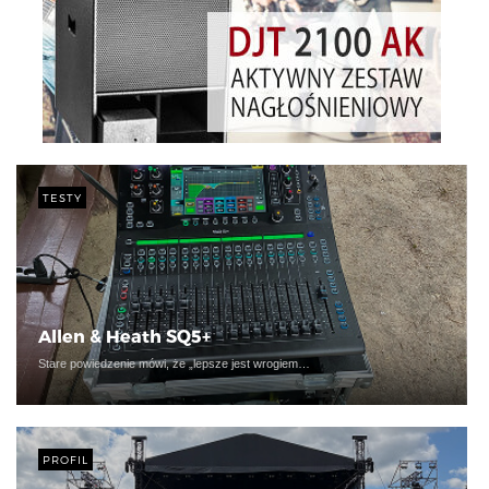
TESTY
Allen & Heath SQ5+
Stare powiedzenie mówi, że „lepsze jest wrogiem…
PROFIL