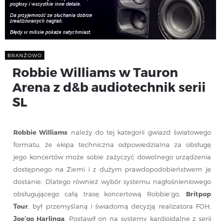
BRANŻOWO
Robbie Williams w Tauron
Arena z d&b audiotechnik serii
SL
Robbie Williams
należy do tej kategorii gwiazd światowego
formatu, że ekipa techniczna odpowiedzialna za obsługę
jego koncertów może sobie zażyczyć dowolnego urządzenia
dostępnego na Ziemi i z dużym prawdopodobieństwem je
dostanie. Dlatego również wybór systemu nagłośnieniowego
obsługującego całą trasę koncertową Robbie’go,
Britpop
Tour
, był przemyślaną i świadomą decyzją realizatora FOH,
Joe’go Harlinga
. Postawił on na systemy kardioidalne z serii