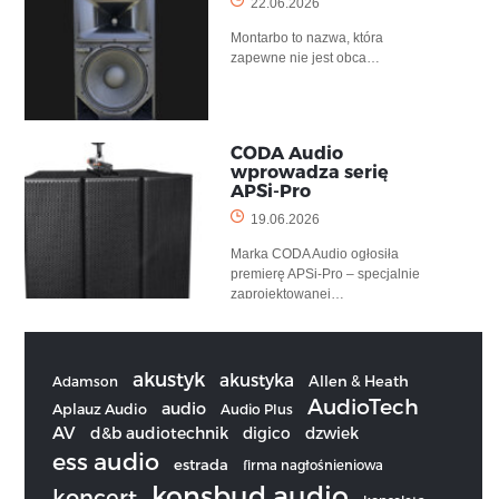
22.06.2026
Montarbo to nazwa, która
zapewne nie jest obca…
CODA Audio
wprowadza serię
APSi-Pro
19.06.2026
Marka CODA Audio ogłosiła
premierę APSi-Pro – specjalnie
zaprojektowanej…
akustyk
akustyka
Allen & Heath
Adamson
AudioTech
audio
Aplauz Audio
Audio Plus
AV
d&b audiotechnik
digico
dzwiek
ess audio
estrada
firma nagłośnieniowa
konsbud audio
koncert