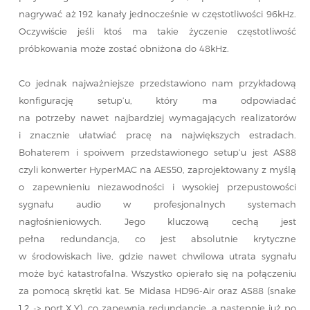
nagrywać aż 192 kanały jednocześnie w częstotliwości 96kHz.
Oczywiście jeśli ktoś ma takie życzenie częstotliwość
próbkowania może zostać obniżona do 48kHz.
Co jednak najważniejsze przedstawiono nam przykładową
konfigurację setup’u, który ma odpowiadać
na potrzeby nawet najbardziej wymagających realizatorów
i znacznie ułatwiać pracę na największych estradach.
Bohaterem i spoiwem przedstawionego setup’u jest AS88
czyli konwerter HyperMAC na AES50, zaprojektowany z myślą
o zapewnieniu niezawodności i wysokiej przepustowości
sygnału audio w profesjonalnych systemach
nagłośnieniowych. Jego kluczową cechą jest
pełna redundancja, co jest absolutnie krytyczne
w środowiskach live, gdzie nawet chwilowa utrata sygnału
może być katastrofalna. Wszystko opierało się na połączeniu
za pomocą skrętki kat. 5e Midasa HD96-Air oraz AS88 (snake
1,2 -> port X,Y), co zapewnia redundancję, a następnie już po