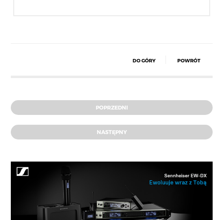
DO GÓRY
POWRÓT
POPRZEDNI
NASTĘPNY