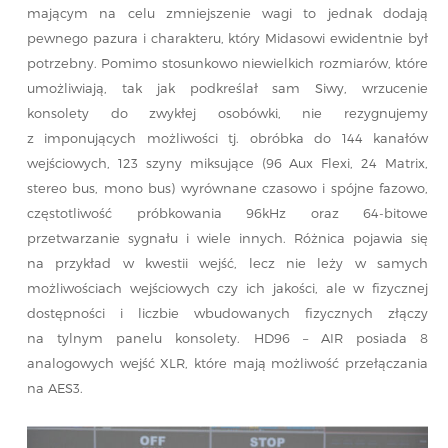
mającym na celu zmniejszenie wagi to jednak dodają
pewnego pazura i charakteru, który Midasowi ewidentnie był
potrzebny. Pomimo stosunkowo niewielkich rozmiarów, które
umożliwiają, tak jak podkreślał sam Siwy, wrzucenie
konsolety do zwykłej osobówki, nie rezygnujemy
z imponujących możliwości tj. obróbka do 144 kanałów
wejściowych, 123 szyny miksujące (96 Aux Flexi, 24 Matrix,
stereo bus, mono bus) wyrównane czasowo i spójne fazowo,
częstotliwość próbkowania 96kHz oraz 64-bitowe
przetwarzanie sygnału i wiele innych. Różnica pojawia się
na przykład w kwestii wejść, lecz nie leży w samych
możliwościach wejściowych czy ich jakości, ale w fizycznej
dostępności i liczbie wbudowanych fizycznych złączy
na tylnym panelu konsolety. HD96 – AIR posiada 8
analogowych wejść XLR, które mają możliwość przełączania
na AES3.