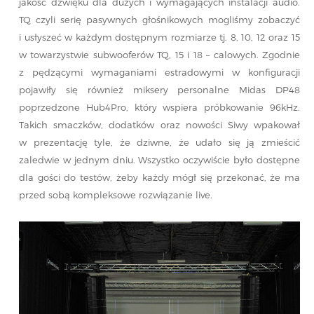
jakość dźwięku dla dużych i wymagających instalacji audio.
TQ czyli serię pasywnych głośnikowych mogliśmy zobaczyć
i usłyszeć w każdym dostępnym rozmiarze tj. 8, 10, 12 oraz 15
w towarzystwie subwooferów TQ, 15 i 18 – calowych. Zgodnie
z pędzącymi wymaganiami estradowymi w konfiguracji
pojawiły się również miksery personalne Midas DP48
poprzedzone Hub4Pro, który wspiera próbkowanie 96kHz.
Takich smaczków, dodatków oraz nowości Siwy wpakował
w prezentację tyle, że dziwne, że udało się ją zmieścić
zaledwie w jednym dniu. Wszystko oczywiście było dostępne
dla gości do testów, żeby każdy mógł się przekonać, że ma
przed sobą kompleksowe rozwiązanie live.