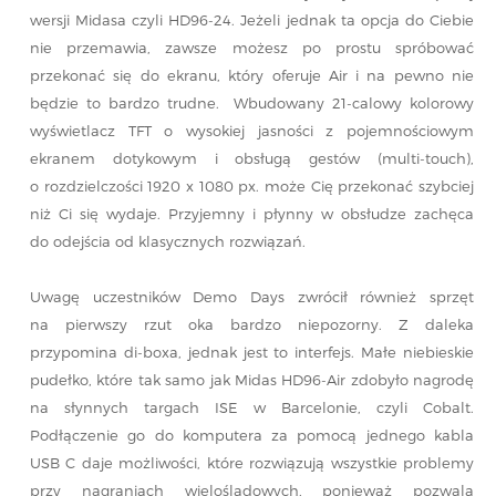
wersji Midasa czyli HD96-24. Jeżeli jednak ta opcja do Ciebie
nie przemawia, zawsze możesz po prostu spróbować
przekonać się do ekranu, który oferuje Air i na pewno nie
będzie to bardzo trudne. Wbudowany 21-calowy kolorowy
wyświetlacz TFT o wysokiej jasności z pojemnościowym
ekranem dotykowym i obsługą gestów (multi-touch),
o rozdzielczości 1920 x 1080 px. może Cię przekonać szybciej
niż Ci się wydaje. Przyjemny i płynny w obsłudze zachęca
do odejścia od klasycznych rozwiązań.
Uwagę uczestników Demo Days zwrócił również sprzęt
na pierwszy rzut oka bardzo niepozorny. Z daleka
przypomina di-boxa, jednak jest to interfejs. Małe niebieskie
pudełko, które tak samo jak Midas HD96-Air zdobyło nagrodę
na słynnych targach ISE w Barcelonie, czyli Cobalt.
Podłączenie go do komputera za pomocą jednego kabla
USB C daje możliwości, które rozwiązują wszystkie problemy
przy nagraniach wielośladowych, ponieważ pozwala