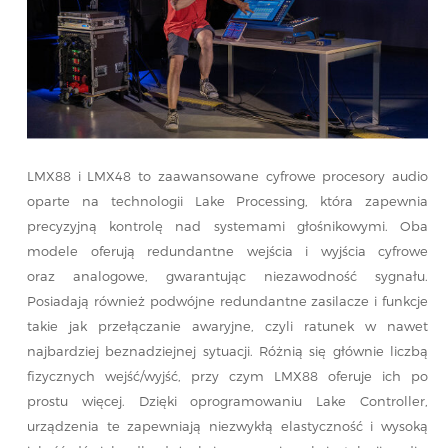
LMX88 i LMX48 to zaawansowane cyfrowe procesory audio
oparte na technologii Lake Processing, która zapewnia
precyzyjną kontrolę nad systemami głośnikowymi. Oba
modele oferują redundantne wejścia i wyjścia cyfrowe
oraz analogowe, gwarantując niezawodność sygnału.
Posiadają również podwójne redundantne zasilacze i funkcje
takie jak przełączanie awaryjne, czyli ratunek w nawet
najbardziej beznadziejnej sytuacji. Różnią się głównie liczbą
fizycznych wejść/wyjść, przy czym LMX88 oferuje ich po
prostu więcej. Dzięki oprogramowaniu Lake Controller,
urządzenia te zapewniają niezwykłą elastyczność i wysoką