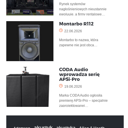
Rynek systemów
nagłośnieniowych nieustannie
ewoluuje, a firmy rentalowe…
Montarbo R112
22.06.2026
Montarbo to nazwa, która
zapewne nie jest obca…
CODA Audio
wprowadza serię
APSi-Pro
19.06.2026
Marka CODA Audio ogłosiła
premierę APSi-Pro – specjalnie
zaprojektowanej…
akustyk
akustyka
Allen & Heath
Adamson