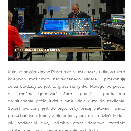
FOT. NATALIA JANIUK
Kolejne odwiedziny w Piasecznie zaowocowały odkrywaniem
kolejnych możliwości nagradzanego Midasa i przekonują
coraz bardziej, że jest to gracz na rynku, którego po prostu
nie można ignorować. Samo podejście producenta
do słuchania próśb ludzi z rynku daje dużo do myślenia.
Sprzęt tworzony jest do tego, żeby pracę ułatwiać i warto
posłuchać tych, którzy z niego korzystają na co dzień. Midas,
jak podkreślał Siwy, odrabia pracę domową rzetelnie
i skutecznie, czym zrzesza sobie kolejnych ludzi.