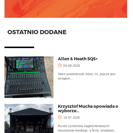
OSTATNIO DODANE
Allen & Heath SQ5+
04-08-2026
Stare powiedzenie mówi, że „lepsze jest
wrogiem…
Krzysztof Mucha opowiada o
wyborze…
14-07-2026
Rynek systemów nagłośnieniowych
nieustannie ewoluuje, a firmy rentalowe…