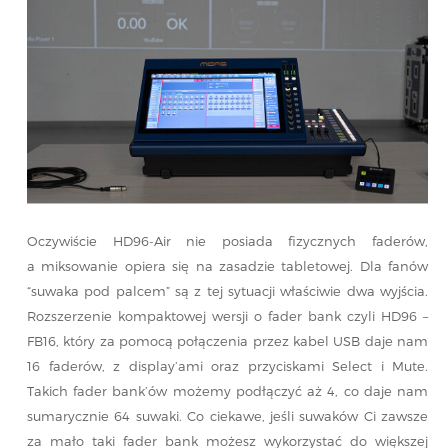
Oczywiście HD96-Air nie posiada fizycznych faderów,
a miksowanie opiera się na zasadzie tabletowej. Dla fanów
“suwaka pod palcem” są z tej sytuacji właściwie dwa wyjścia.
Rozszerzenie kompaktowej wersji o fader bank czyli HD96 –
FB16, który za pomocą połączenia przez kabel USB daje nam
16 faderów, z display’ami oraz przyciskami Select i Mute.
Takich fader bank’ów możemy podłączyć aż 4, co daje nam
sumarycznie 64 suwaki. Co ciekawe, jeśli suwaków Ci zawsze
za mało taki fader bank możesz wykorzystać do większej