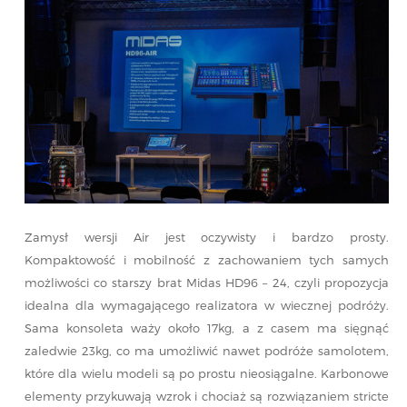
Zamysł wersji Air jest oczywisty i bardzo prosty.
Kompaktowość i mobilność z zachowaniem tych samych
możliwości co starszy brat Midas HD96 – 24, czyli propozycja
idealna dla wymagającego realizatora w wiecznej podróży.
Sama konsoleta waży około 17kg, a z casem ma sięgnąć
zaledwie 23kg, co ma umożliwić nawet podróże samolotem,
które dla wielu modeli są po prostu nieosiągalne. Karbonowe
elementy przykuwają wzrok i chociaż są rozwiązaniem stricte