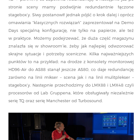
stronie sceny mamy podwójnie redundantnie łączone
stagebox’y. Siwy postanowił jednak pójść o krok dalej i oprócz
omawiania “klasycznych rozwiązań” zaprezentował na Demo
Days specjalną konfigurację, nie tylko na papierze, ale też
w praktyce. Możemy podejrzewać, że duża część magazynu
znalazła się w showroom’ie, żeby jak najlepiej odwzorować
skrajne sytuacje i potrzeby sceniczne. Kilka najważniejszych
punktów to na przykład; na drodze z konsolety monitorowej
HD96-Air do AS88 stanął jeszcze AS80, co daje redundancję
zarówno na linii mikser – scena jak i na linii mulitplekser –
stagebox’y. Następnie przechodzimy do LMX88 i LMX48 czyli
procesorów od Lab Gruppena, które obsługiwały niezależnie
serię TQ oraz serię Manchester od Turbosound.