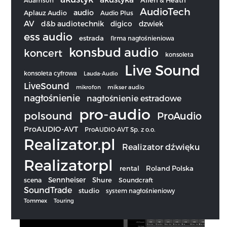
AudioTech
audio
Aplauz Audio
Audio Plus
AV
d&b audiotechnik
digico
dzwiek
ess audio
estrada
firma nagłośnieniowa
konsbud audio
koncert
konsoleta
Live Sound
konsoleta cyfrowa
Lauda-Audio
LiveSound
mikrofon
mikser audio
nagłośnienie
nagłośnienie estradowe
pro-audio
polsound
ProAudio
ProAUDIO-AVT
ProAUDIO-AVT Sp. z o.o.
Realizator.pl
Realizator dźwięku
Realizatorpl
rental
Roland Polska
Sennheiser
scena
Shure
Soundcraft
SoundTrade
studio
system nagłośnieniowy
Tommex
Touring