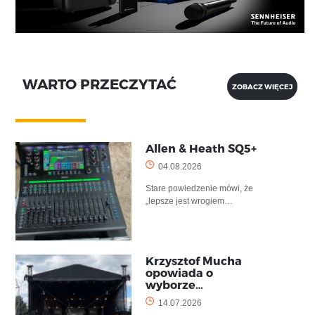
WARTO PRZECZYTAĆ
ZOBACZ WIĘCEJ
Allen & Heath SQ5+
04.08.2026
Stare powiedzenie mówi, że
„lepsze jest wrogiem…
Krzysztof Mucha
opowiada o
wyborze…
14.07.2026