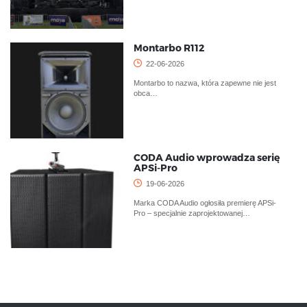
Montarbo R112
22-06-2026
Montarbo to nazwa, która zapewne nie jest
obca…
CODA Audio wprowadza serię
APSi-Pro
19-06-2026
Marka CODA Audio ogłosiła premierę APSi-
Pro – specjalnie zaprojektowanej…