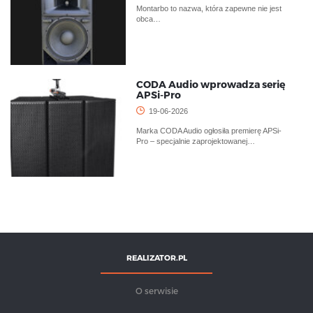
Montarbo to nazwa, która zapewne nie jest
obca…
CODA Audio wprowadza serię
APSi-Pro
19-06-2026
Marka CODA Audio ogłosiła premierę APSi-
Pro – specjalnie zaprojektowanej…
REALIZATOR.PL
O serwisie