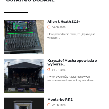
Allen & Heath SQ5+
04-08-2026
Stare powiedzenie mówi, że „lepsze jest
wrogiem…
Krzysztof Mucha opowiada o
wyborze…
14-07-2026
Rynek systemów nagłośnieniowych
nieustannie ewoluuje, a firmy rentalowe…
Montarbo R112
22-06-2026