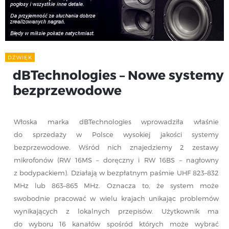
DŹWIĘK
dBTechnologies – Nowe systemy
bezprzewodowe
Włoska marka dBTechnologies wprowadziła właśnie
do sprzedaży w Polsce wysokiej jakości systemy
bezprzewodowe. Wśród nich znajedziemy 2 zestawy
mikrofonów (RW 16MS – doręczny i RW 16BS – nagłowny
z bodypackiem). Działają w bezpłatnym paśmie UHF 823–832
MHz lub 863–865 MHz. Oznacza to, że system może
swobodnie pracować w wielu krajach unikając problemów
wynikających z lokalnych przepisów. Użytkownik ma
do wyboru 16 kanałów spośród których może wybrać