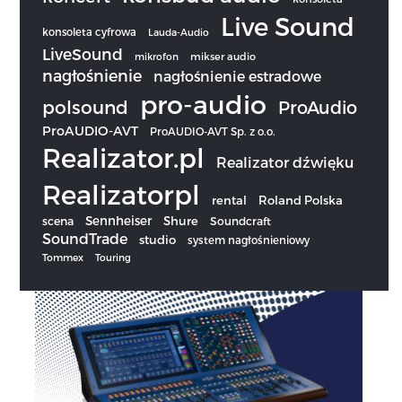
Live Sound
konsoleta cyfrowa
Lauda-Audio
LiveSound
mikrofon
mikser audio
nagłośnienie
nagłośnienie estradowe
pro-audio
polsound
ProAudio
ProAUDIO-AVT
ProAUDIO-AVT Sp. z o.o.
Realizator.pl
Realizator dźwięku
Realizatorpl
rental
Roland Polska
Sennheiser
scena
Shure
Soundcraft
SoundTrade
studio
system nagłośnieniowy
Tommex
Touring