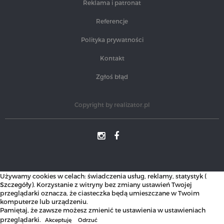
Reklama i patronat
Referencje
Polityka prywatności
Kontakt
Zgłoś błąd
Copyright by
realizator.pl
Używamy cookies w celach: świadczenia usług, reklamy, statystyk (
Szczegóły
). Korzystanie z witryny bez zmiany ustawień Twojej
przeglądarki oznacza, że ciasteczka będą umieszczane w Twoim
komputerze lub urządzeniu.
Pamiętaj, że zawsze możesz zmienić te ustawienia w ustawieniach
przeglądarki.
Akceptuję
Odrzuć