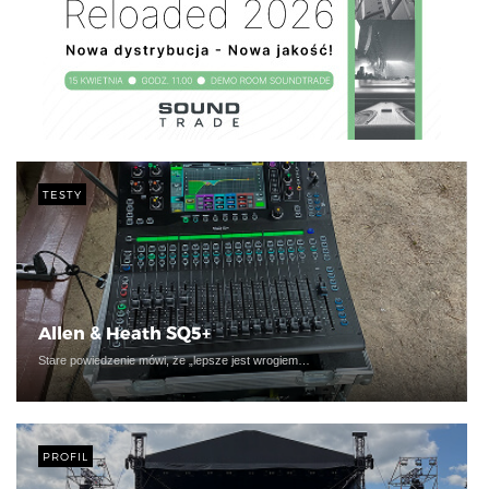
TESTY
Allen & Heath SQ5+
Stare powiedzenie mówi, że „lepsze jest wrogiem…
PROFIL