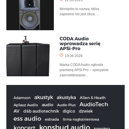
22.06.2026
Montarbo to nazwa, która
zapewne nie jest obca…
CODA Audio
wprowadza serię
APSi-Pro
19.06.2026
Marka CODA Audio ogłosiła
premierę APSi-Pro – specjalnie
zaprojektowanej…
akustyk
akustyka
Allen & Heath
Adamson
AudioTech
audio
Aplauz Audio
Audio Plus
AV
d&b audiotechnik
digico
dzwiek
ess audio
estrada
firma nagłośnieniowa
konsbud audio
koncert
konsoleta