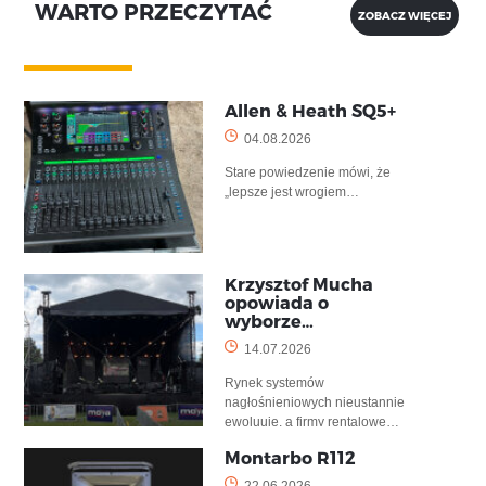
WARTO PRZECZYTAĆ
ZOBACZ WIĘCEJ
Allen & Heath SQ5+
04.08.2026
Stare powiedzenie mówi, że
„lepsze jest wrogiem…
Krzysztof Mucha
opowiada o
wyborze…
14.07.2026
Rynek systemów
nagłośnieniowych nieustannie
ewoluuje, a firmy rentalowe…
Montarbo R112