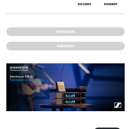
DO GÓRY
POWRÓT
POPRZEDNI
NASTĘPNY