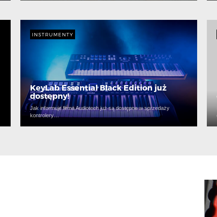
INSTRUMENTY
KeyLab Essential Black Edition już
dostępny!
Jak informuje firma Audiotech już są dostępne w sprzedaży
kontrolery…