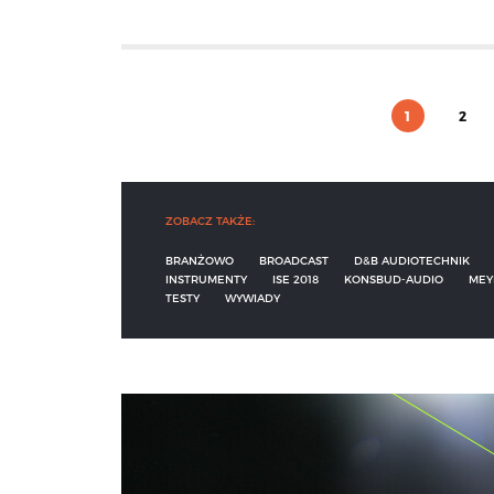
1
2
ZOBACZ TAKŻE:
BRANŻOWO
BROADCAST
D&B AUDIOTECHNIK
INSTRUMENTY
ISE 2018
KONSBUD-AUDIO
MEY
TESTY
WYWIADY