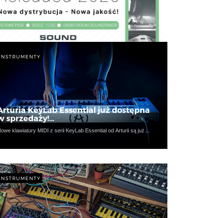
INSTRUMENTY
Arturia KeyLab Essential już dostępna
w sprzedaży!…
owe klawiatury MIDI z serii KeyLab Essential od Arturii są już…
INSTRUMENTY