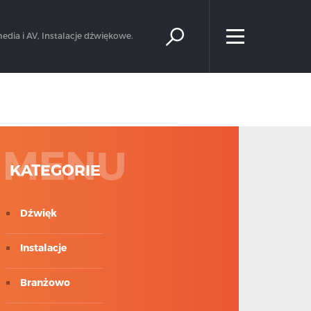
×
edia i AV, Instalacje dźwiękowe.
MENU
KATEGORIE
Dźwięk
Instalacje
Branżowo