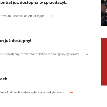
sential już dostępna w sprzedaży!…
i KeyLab Essential od Arturii są już…
N
t
on już dostępny!
on już dostępny! Circuit Mono Station to analogowy syntezator…
ech!
firma Audiotech została wyłącznym dystrybutorem…