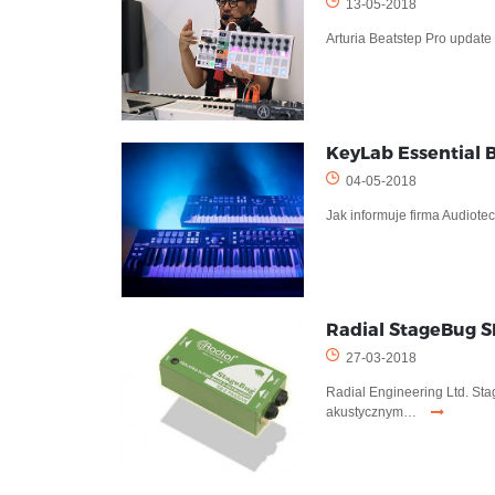
13-05-2018
Arturia Beatstep Pro update
KeyLab Essential B
04-05-2018
Jak informuje firma Audiote
Radial StageBug SB
27-03-2018
Radial Engineering Ltd. St
akustycznym…