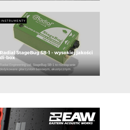
INSTRUMENTY
Radial StageBug SB-1 - wysokiej jakości
di-box
Radial Engineering Ltd. StageBug SB-1 to rozwiązanie
dedykowane gitarzystom basowym, akustycznym…