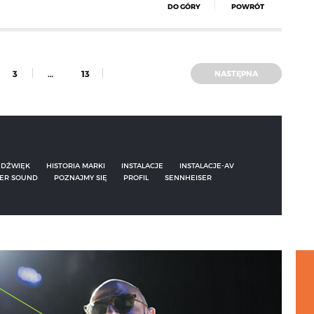
DO GÓRY
POWRÓT
3
…
13
NASTĘPNA
DŹWIĘK
HISTORIA MARKI
INSTALACJE
INSTALACJE-AV
ER SOUND
POZNAJMY SIĘ
PROFIL
SENNHEISER