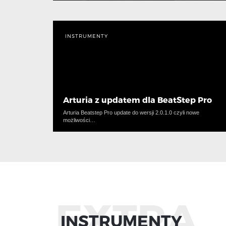
INSTRUMENTY
Arturia z updatem dla BeatStep Pro
Arturia Beatstep Pro update do wersji 2.0.1.0 czyli nowe
możliwości…
EXTRA
INSTRUMENTY