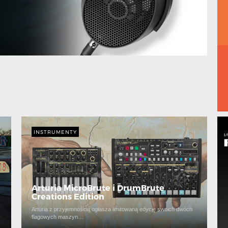
INSTRUMENTY
Arturia MicroBrute i DrumBrute
Creations Edition
Arturia z przyjemnością ogłasza limitowaną edycję swoich dwóch
flagowych maszyn…