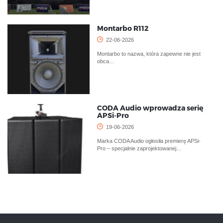
Montarbo R112
22-06-2026
Montarbo to nazwa, która zapewne nie jest
obca…
CODA Audio wprowadza serię
APSi-Pro
19-06-2026
Marka CODA Audio ogłosiła premierę APSi-
Pro – specjalnie zaprojektowanej…