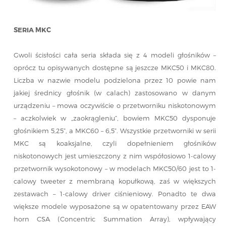
SERIA MKC
Gwoli ścisłości cała seria składa się z 4 modeli głośników –
oprócz tu opisywanych dostępne są jeszcze MKC50 i MKC80.
Liczba w nazwie modelu podzielona przez 10 powie nam
jakiej średnicy głośnik (w calach) zastosowano w danym
urządzeniu – mowa oczywiście o przetworniku niskotonowym
– aczkolwiek w „zaokrągleniu”, bowiem MKC50 dysponuje
głośnikiem 5,25”, a MKC60 – 6,5”. Wszystkie przetworniki w serii
MKC są koaksjalne, czyli dopełnieniem głośników
niskotonowych jest umieszczony z nim współosiowo 1-calowy
przetwornik wysokotonowy – w modelach MKC50/60 jest to 1-
calowy tweeter z membraną kopułkową, zaś w większych
zestawach – 1-calowy driver ciśnieniowy. Ponadto te dwa
większe modele wyposażone są w opatentowany przez EAW
horn CSA (Concentric Summation Array), wpływający