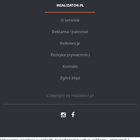
REALIZATOR.PL
O serwisie
Reklama i patronat
Referencje
Polityka prywatności
Kontakt
Zgłoś błąd
Copyright by
realizator.pl
Używamy cookies w celach: świadczenia usług, reklamy, statystyk (