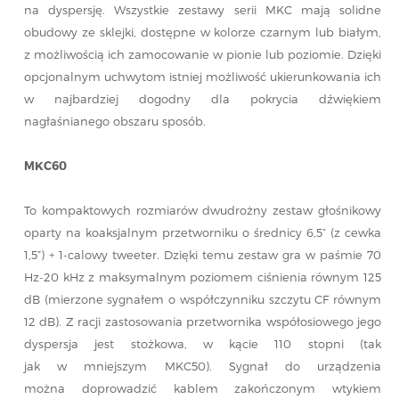
na dyspersję. Wszystkie zestawy serii MKC mają solidne
obudowy ze sklejki, dostępne w kolorze czarnym lub białym,
z możliwością ich zamocowanie w pionie lub poziomie. Dzięki
opcjonalnym uchwytom istniej możliwość ukierunkowania ich
w najbardziej dogodny dla pokrycia dźwiękiem
nagłaśnianego obszaru sposób.
MKC60
To kompaktowych rozmiarów dwudrożny zestaw głośnikowy
oparty na koaksjalnym przetworniku o średnicy 6,5” (z cewka
1,5”) + 1-calowy tweeter. Dzięki temu zestaw gra w paśmie 70
Hz-20 kHz z maksymalnym poziomem ciśnienia równym 125
dB (mierzone sygnałem o współczynniku szczytu CF równym
12 dB). Z racji zastosowania przetwornika współosiowego jego
dyspersja jest stożkowa, w kącie 110 stopni (tak
jak w mniejszym MKC50). Sygnał do urządzenia
można doprowadzić kablem zakończonym wtykiem