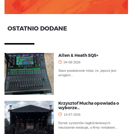
OSTATNIO DODANE
Allen & Heath SQ5+
04-08-2026
Stare powiedzenie mówi, że „lepsze jest
wrogiem…
Krzysztof Mucha opowiada o
wyborze…
14-07-2026
Rynek systemów nagłośnieniowych
nieustannie ewoluuje, a firmy rentalowe…