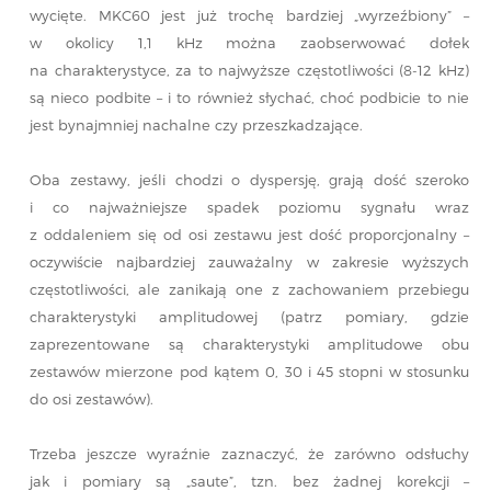
wycięte. MKC60 jest już trochę bardziej „wyrzeźbiony” –
w okolicy 1,1 kHz można zaobserwować dołek
na charakterystyce, za to najwyższe częstotliwości (8-12 kHz)
są nieco podbite – i to również słychać, choć podbicie to nie
jest bynajmniej nachalne czy przeszkadzające.
Oba zestawy, jeśli chodzi o dyspersję, grają dość szeroko
i co najważniejsze spadek poziomu sygnału wraz
z oddaleniem się od osi zestawu jest dość proporcjonalny –
oczywiście najbardziej zauważalny w zakresie wyższych
częstotliwości, ale zanikają one z zachowaniem przebiegu
charakterystyki amplitudowej (patrz pomiary, gdzie
zaprezentowane są charakterystyki amplitudowe obu
zestawów mierzone pod kątem 0, 30 i 45 stopni w stosunku
do osi zestawów).
Trzeba jeszcze wyraźnie zaznaczyć, że zarówno odsłuchy
jak i pomiary są „saute”, tzn. bez żadnej korekcji –