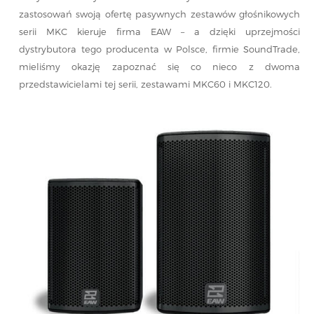
zastosowań swoją ofertę pasywnych zestawów głośnikowych
serii MKC kieruje firma EAW – a dzięki uprzejmości
dystrybutora tego producenta w Polsce, firmie SoundTrade,
mieliśmy okazję zapoznać się co nieco z dwoma
przedstawicielami tej serii, zestawami MKC60 i MKC120.