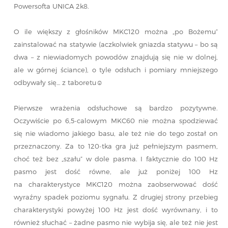
Powersofta UNICA 2k8.
O ile większy z głośników MKC120 można „po Bożemu”
zainstalować na statywie (aczkolwiek gniazda statywu – bo są
dwa – z niewiadomych powodów znajdują się nie w dolnej,
ale w górnej ściance), o tyle odsłuch i pomiary mniejszego
odbywały się… z taboretu☺
Pierwsze wrażenia odsłuchowe są bardzo pozytywne.
Oczywiście po 6,5-calowym MKC60 nie można spodziewać
się nie wiadomo jakiego basu, ale też nie do tego został on
przeznaczony. Za to 120-tka gra już pełniejszym pasmem,
choć też bez „szału” w dole pasma. I faktycznie do 100 Hz
pasmo jest dość równe, ale już poniżej 100 Hz
na charakterystyce MKC120 można zaobserwować dość
wyraźny spadek poziomu sygnału. Z drugiej strony przebieg
charakterystyki powyżej 100 Hz jest dość wyrównany, i to
również słuchać – żadne pasmo nie wybija się, ale też nie jest