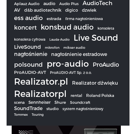
AudioTech
audio
Aplauz Audio
Audio Plus
AV
d&b audiotechnik
digico
dzwiek
ess audio
estrada
firma nagłośnieniowa
konsbud audio
koncert
konsoleta
Live Sound
konsoleta cyfrowa
Lauda-Audio
LiveSound
mikrofon
mikser audio
nagłośnienie
nagłośnienie estradowe
pro-audio
polsound
ProAudio
ProAUDIO-AVT
ProAUDIO-AVT Sp. z o.o.
Realizator.pl
Realizator dźwięku
Realizatorpl
rental
Roland Polska
Sennheiser
scena
Shure
Soundcraft
SoundTrade
studio
system nagłośnieniowy
Tommex
Touring