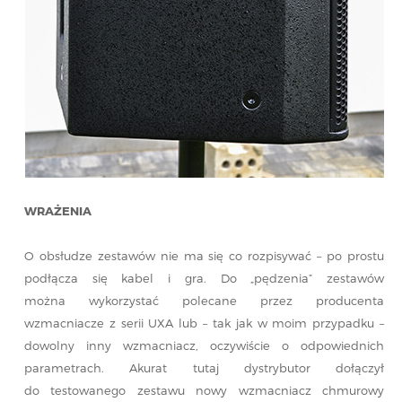
WRAŻENIA
O obsłudze zestawów nie ma się co rozpisywać – po prostu
podłącza się kabel i gra. Do „pędzenia” zestawów
można wykorzystać polecane przez producenta
wzmacniacze z serii UXA lub – tak jak w moim przypadku –
dowolny inny wzmacniacz, oczywiście o odpowiednich
parametrach. Akurat tutaj dystrybutor dołączył
do testowanego zestawu nowy wzmacniacz chmurowy