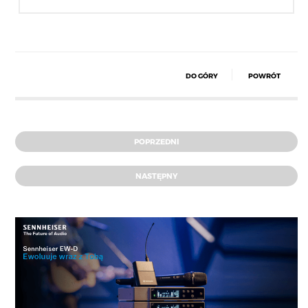
DO GÓRY
POWRÓT
POPRZEDNI
NASTĘPNY