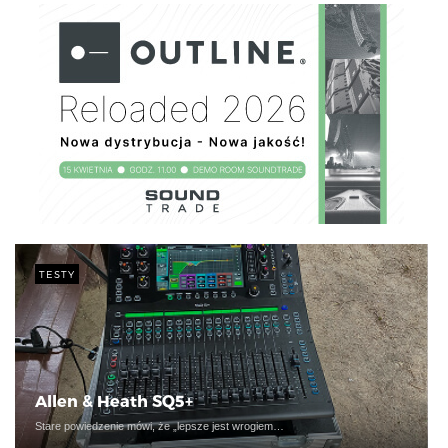
TESTY
Allen & Heath SQ5+
Stare powiedzenie mówi, że „lepsze jest wrogiem…