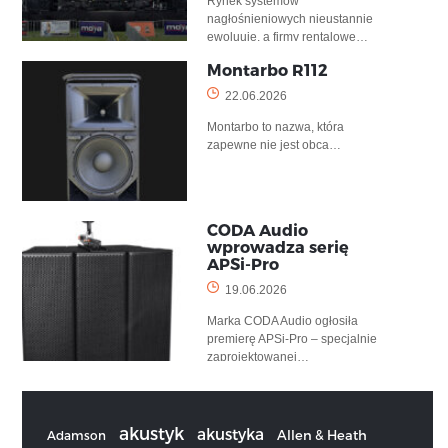
Rynek systemów
nagłośnieniowych nieustannie
ewoluuje, a firmy rentalowe…
Montarbo R112
22.06.2026
Montarbo to nazwa, która
zapewne nie jest obca…
CODA Audio
wprowadza serię
APSi-Pro
19.06.2026
Marka CODA Audio ogłosiła
premierę APSi-Pro – specjalnie
zaprojektowanej…
akustyk
akustyka
Allen & Heath
Adamson