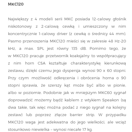
MKC120
Największy z 4 modeli serii MKC posiada 12-calowy głośnik
niskotonowy z 2-calową cewką i umieszczony w nim
koncentrycznie 1-calowy driver (z cewką o średnicy 44 mm).
Pasmo przenoszenia MKC120 mieści się w zakresie 48 Hz-20
kHz, a max. SPL jest równy 135 dB. Pomimo tego, że
w MKC120 pracuje przetwornik koaksjalny to współpracujący
z nim horn CSA kształtuje charakterystykę kierunkową
zestawu, dzięki czemu jego dyspersja wynosi 90 x 60 stopni.
Przy czym możliwość odkręcenia i obrócenia horna o 90
stopni sprawia, że szerszy kąt może być albo w pionie,
albo w poziomie. Podobnie jak w mniejszym MKC60 sygnał
doprowadzić możemy bądź kablem z wtykiem Speakon (są
dwa takie, tak więc można podać z niego sygnał na kolejny
zestaw) lub poprzez złącze barrier strip. W przypadku
MKC120 waga jest adekwatna do jego wielkości, ale wciąż
stosunkowo niewielka – wynosi niecałe 17 kg.