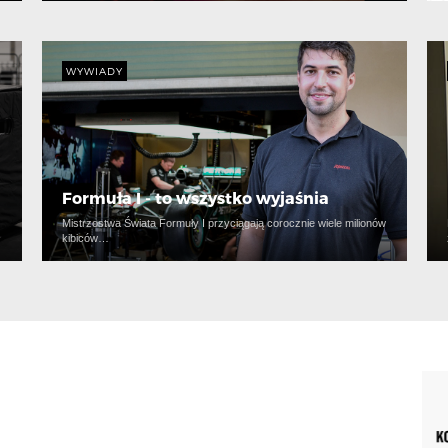
WYWIADY
Formuła I - to wszystko wyjaśnia
…
Mistrzostwa Świata Formuły I przyciągają corocznie wiele milionów
kibiców…