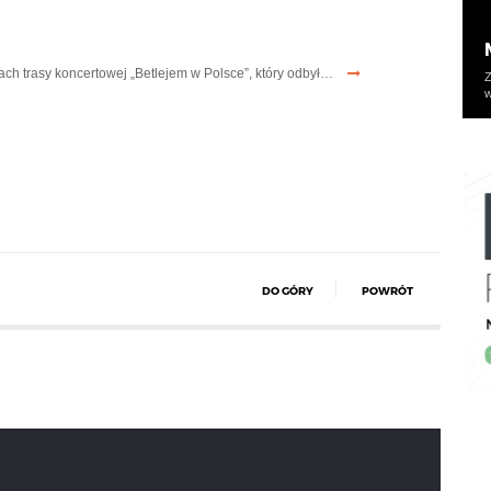
ch trasy koncertowej „Betlejem w Polsce”, który odbył…
Z
w
DO GÓRY
POWRÓT