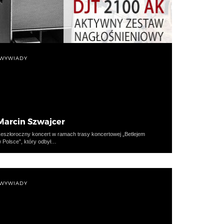
WYWIADY
Marcin Szwajcer
eszłoroczny koncert w ramach trasy koncertowej „Betlejem
 Polsce”, który odbył…
WYWIADY