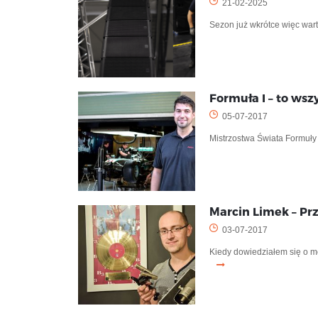
21-02-2025
Sezon już wkrótce więc wart
Formuła I – to wsz
05-07-2017
Mistrzostwa Świata Formuły
Marcin Limek – P
03-07-2017
Kiedy dowiedziałem się o m