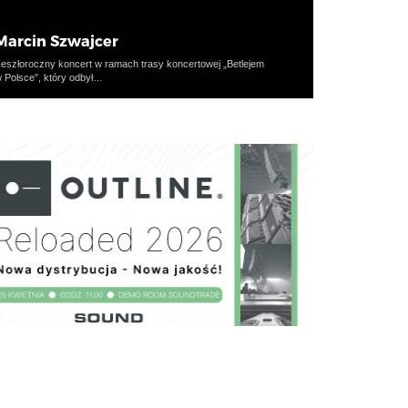
Marcin Szwajcer
eszłoroczny koncert w ramach trasy koncertowej „Betlejem
 Polsce”, który odbył…