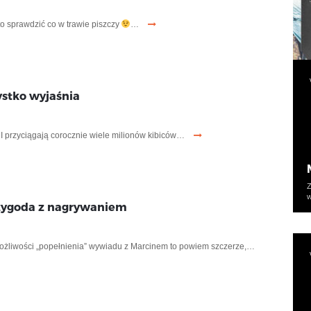
o sprawdzić co w trawie piszczy
…
ystko wyjaśnia
 I przyciągają corocznie wiele milionów kibiców…
Z
w
rzygoda z nagrywaniem
ożliwości „popełnienia” wywiadu z Marcinem to powiem szczerze,…