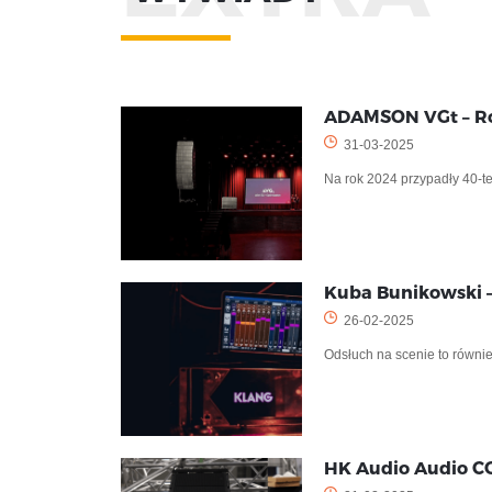
ADAMSON VGt – R
31-03-2025
Na rok 2024 przypadły 40-t
Kuba Bunikowski 
26-02-2025
Odsłuch na scenie to równi
HK Audio Audio 