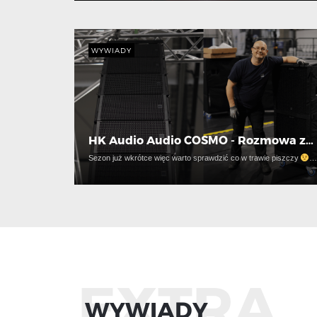
WYWIADY
HK Audio Audio COSMO - Rozmowa z…
Sezon już wkrótce więc warto sprawdzić co w trawie piszczy
EXTRA
WYWIADY