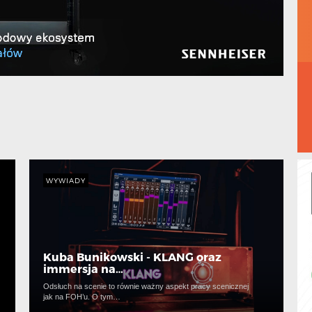
WYWIADY
Kuba Bunikowski - KLANG oraz
immersja na…
Odsłuch na scenie to równie ważny aspekt pracy scenicznej
jak na FOH’u. O tym…