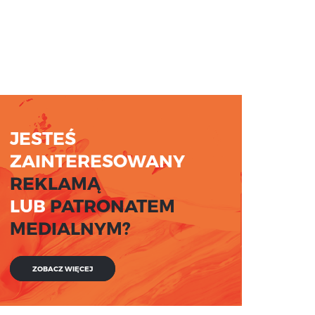
JESTEŚ
ZAINTERESOWANY
REKLAMĄ
LUB
PATRONATEM
MEDIALNYM?
ZOBACZ WIĘCEJ