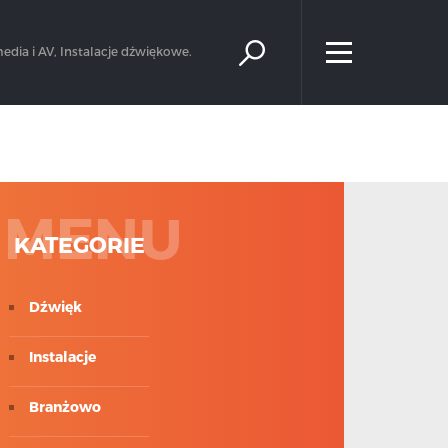
×
edia i AV, Instalacje dźwiękowe.
MENU
KATEGORIE
Dźwięk
Instalacje
Branżowo