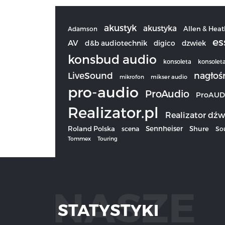
akustyk
akustyka
Allen & Heat
Adamson
es
AV
d&b audiotechnik
digico
dzwiek
konsbud audio
konsoleta
konsolet
LiveSound
nagłoś
mikrofon
mikser audio
pro-audio
ProAudio
ProAUD
Realizator.pl
Realizator dźw
Sennheiser
Roland Polska
scena
Shure
So
Tommex
Touring
NASZE
STATYSTYKI