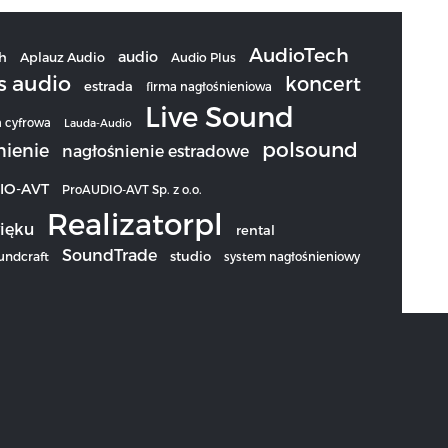
AudioTech
audio
h
Aplauz Audio
Audio Plus
s audio
koncert
estrada
firma nagłośnieniowa
Live Sound
a cyfrowa
Lauda-Audio
polsound
nienie
nagłośnienie estradowe
IO-AVT
ProAUDIO-AVT Sp. z o.o.
Realizatorpl
ięku
rental
SoundTrade
studio
undcraft
system nagłośnieniowy