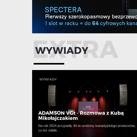
EXTRA
WYWIADY
WYWIADY
ADAMSON VGt - Rozmowa z Kubą
Mikołajczakiem
Na rok 2024 przypadły 40-te urodziny kanadyjskiego producenta,
co też odbiło…