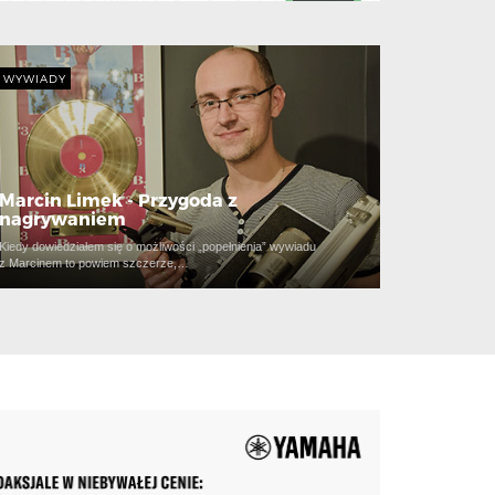
WYWIADY
Marcin Limek - Przygoda z
nagrywaniem
Kiedy dowiedziałem się o możliwości „popełnienia” wywiadu
z Marcinem to powiem szczerze,…