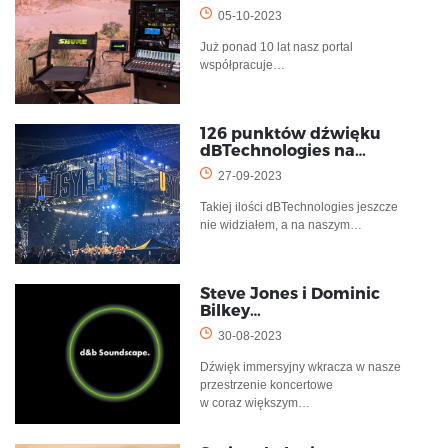
05-10-2023
Już ponad 10 lat nasz portal
współpracuje…
126 punktów dźwięku
dBTechnologies na…
27-09-2023
Takiej ilości dBTechnologies jeszcze
nie widziałem, a na naszym…
Steve Jones i Dominic
Bilkey…
30-08-2023
Dźwięk immersyjny wkracza w nasze
przestrzenie koncertowe
w coraz większym…