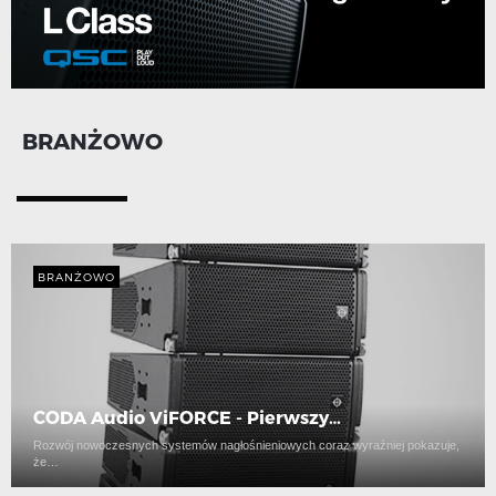
BRANŻOWO
BRANŻOWO
CODA Audio ViFORCE - Pierwszy…
Rozwój nowoczesnych systemów nagłośnieniowych coraz wyraźniej pokazuje,
że…