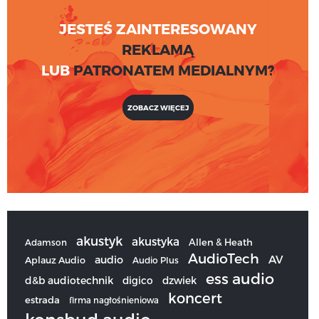
JESTEŚ ZAINTERESOWANY
REKLAMĄ
LUB
PATRONATEM MEDIALNYM?
ZOBACZ WIĘCEJ
akustyk
akustyka
Allen & Heath
Adamson
AudioTech
audio
AV
Aplauz Audio
Audio Plus
ess audio
d&b audiotechnik
digico
dzwiek
koncert
estrada
firma nagłośnieniowa