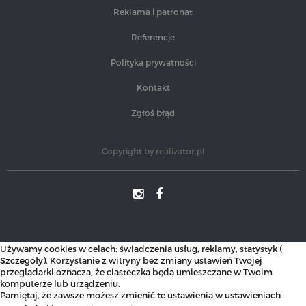
Reklama i patronat
Referencje
Polityka prywatności
Kontakt
Zgłoś błąd
Copyright by
realizator.pl
Używamy cookies w celach: świadczenia usług, reklamy, statystyk (
Szczegóły
). Korzystanie z witryny bez zmiany ustawień Twojej
przeglądarki oznacza, że ciasteczka będą umieszczane w Twoim
komputerze lub urządzeniu.
Pamiętaj, że zawsze możesz zmienić te ustawienia w ustawieniach