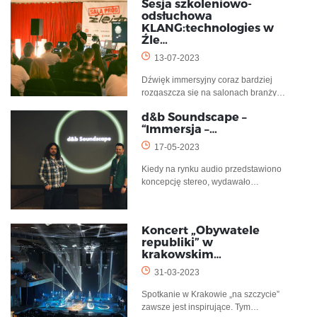
Sesja szkoleniowo-
odsłuchowa
KLANG:technologies w
Źle…
13-07-2023
Dźwięk immersyjny coraz bardziej
rozgaszcza się na salonach branży…
d&b Soundscape –
“Immersja –…
17-05-2023
Kiedy na rynku audio przedstawiono
koncepcję stereo, wydawało…
Koncert „Obywatele
republiki” w
krakowskim…
31-03-2023
Spotkanie w Krakowie „na szczycie”
zawsze jest inspirujące. Tym…