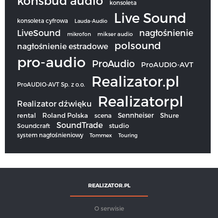
konsbud audio
konsoleta
Live Sound
konsoleta cyfrowa
Lauda-Audio
LiveSound
nagłośnienie
mikrofon
mikser audio
polsound
nagłośnienie estradowe
pro-audio
ProAudio
ProAUDIO-AVT
Realizator.pl
ProAUDIO-AVT Sp. z o.o.
Realizatorpl
Realizator dźwięku
Sennheiser
rental
Roland Polska
scena
Shure
SoundTrade
studio
Soundcraft
system nagłośnieniowy
Tommex
Touring
REALIZATOR.PL
O serwisie