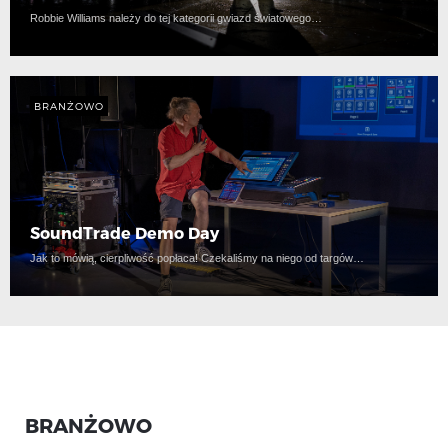
Robbie Williams należy do tej kategorii gwiazd światowego…
BRANŻOWO
SoundTrade Demo Day
Jak to mówią, cierpliwość popłaca! Czekaliśmy na niego od targów…
BRANŻOWO