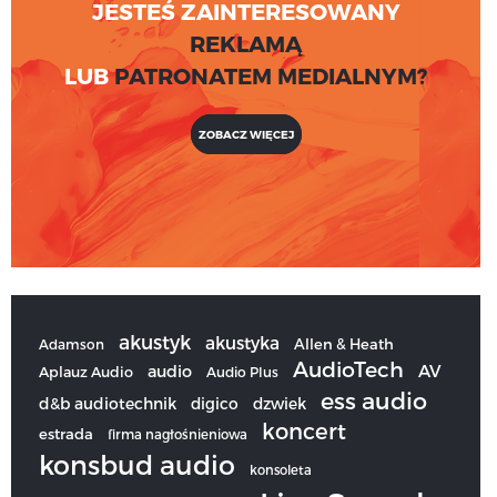
JESTEŚ ZAINTERESOWANY
REKLAMĄ
LUB
PATRONATEM MEDIALNYM?
ZOBACZ WIĘCEJ
akustyk
akustyka
Allen & Heath
Adamson
AudioTech
audio
AV
Aplauz Audio
Audio Plus
ess audio
d&b audiotechnik
digico
dzwiek
koncert
estrada
firma nagłośnieniowa
konsbud audio
konsoleta