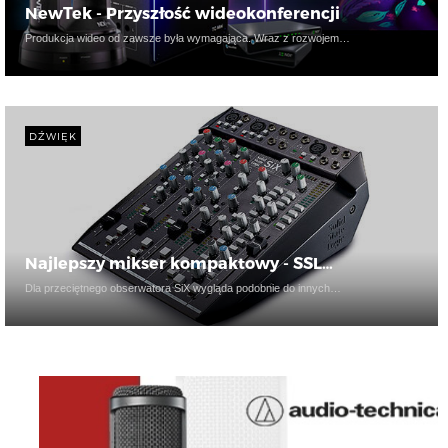
NewTek - Przyszłość wideokonferencji
Produkcja wideo od zawsze była wymagająca. Wraz z rozwojem…
DŹWIĘK
Najlepszy mikser kompaktowy - SSL…
Dla przeciętnego obserwatora SiX wygląda podobnie do innych…