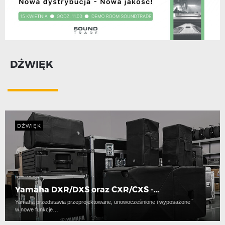
DŹWIĘK
DŹWIĘK
Yamaha DXR/DXS oraz CXR/CXS -…
Yamaha przedstawia przeprojektowane, unowocześnione i wyposażone
w nowe funkcje…