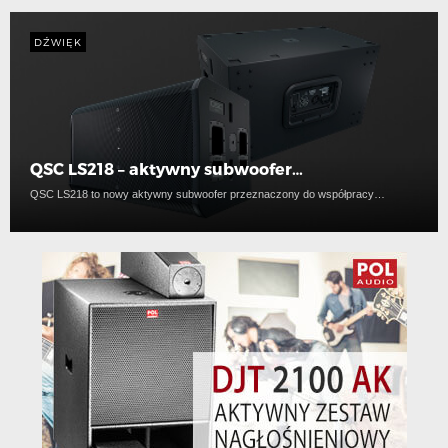
DŹWIĘK
QSC LS218 – aktywny subwoofer…
QSC LS218 to nowy aktywny subwoofer przeznaczony do współpracy…