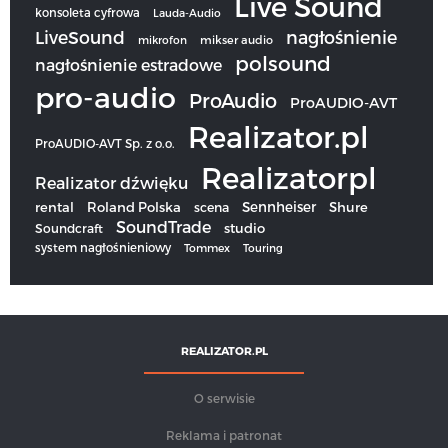
Live Sound
konsoleta cyfrowa
Lauda-Audio
LiveSound
nagłośnienie
mikrofon
mikser audio
polsound
nagłośnienie estradowe
pro-audio
ProAudio
ProAUDIO-AVT
Realizator.pl
ProAUDIO-AVT Sp. z o.o.
Realizatorpl
Realizator dźwięku
Sennheiser
rental
Roland Polska
scena
Shure
SoundTrade
studio
Soundcraft
system nagłośnieniowy
Tommex
Touring
REALIZATOR.PL
O serwisie
Reklama i patronat