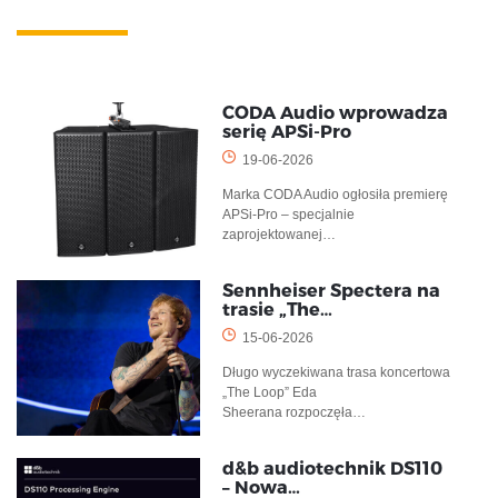
CODA Audio wprowadza
serię APSi-Pro
19-06-2026
Marka CODA Audio ogłosiła premierę
APSi-Pro – specjalnie
zaprojektowanej…
Sennheiser Spectera na
trasie „The…
15-06-2026
Długo wyczekiwana trasa koncertowa
„The Loop” Eda
Sheerana rozpoczęła…
d&b audiotechnik DS110
– Nowa…