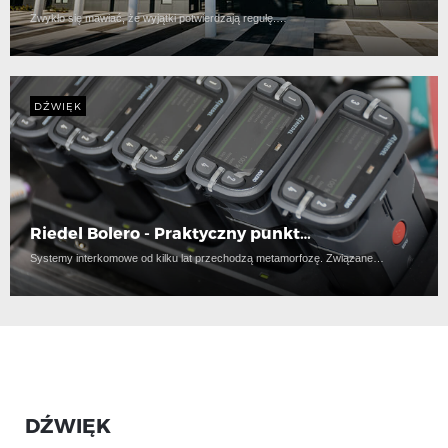
Zwykło się mawiać, że wyjątki potwierdzają regułę.…
DŹWIĘK
Riedel Bolero - Praktyczny punkt…
Systemy interkomowe od kilku lat przechodzą metamorfozę. Związane…
DŹWIĘK