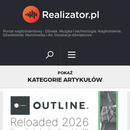
×
Portal nagłośnieniowy - Dźwięk, Muzyka i technologia, Nagłośnienie,
Oświetlenie, Multimedia i AV, Instalacje dźwiękowe.
POKAŻ
KATEGORIE ARTYKUŁÓW