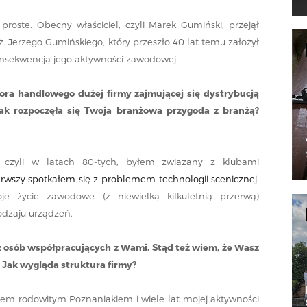
proste. Obecny właściciel, czyli Marek Gumiński, przejął
ż. Jerzego Gumińskiego, który przeszło 40 lat temu założył
onsekwencją jego aktywności zawodowej.
ora handlowego dużej firmy zajmującej się dystrybucją
ak rozpoczęła się Twoja branżowa przygoda z branżą?
 czyli w latach 80-tych, byłem związany z klubami
erwszy spotkałem się z problemem technologii scenicznej
.
je życie zawodowe (z niewielką kilkuletnią przerwą)
odzaju urządzeń.
 osób współpracujących z Wami. Stąd też wiem, że Wasz
. Jak wygląda struktura firmy?
tem rodowitym Poznaniakiem i wiele lat mojej aktywności