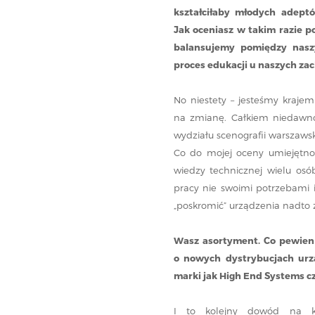
kształciłaby młodych adeptów
Jak oceniasz w takim razie p
balansujemy pomiędzy nasz
proces edukacji u naszych za
No niestety – jesteśmy kraje
na zmianę. Całkiem niedawno
wydziału scenografii warszaws
Co do mojej oceny umiejętno
wiedzy technicznej wielu osób
pracy nie swoimi potrzebami
„poskromić” urządzenia nadto
Wasz asortyment. Co pewien
o nowych dystrybucjach urząd
marki jak High End Systems c
I to kolejny dowód na ko