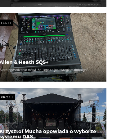
TESTY
Allen & Heath SQ5+
Stare powiedzenie mówi, że „lepsze jest wrogiem dobrego”. I…
PROFIL
Krzysztof Mucha opowiada o wyborze
systemu DAS…