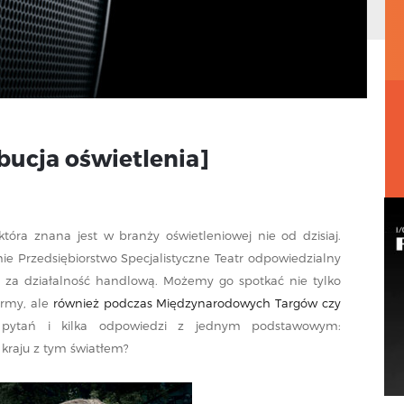
bucja oświetlenia]
która znana jest w branży oświetleniowej nie od dzisiaj.
ie Przedsiębiorstwo Specjalistyczne Teatr odpowiedzialny
 za działalność handlową. Możemy go spotkać nie tylko
firmy, ale
również podczas Międzynarodowych Targów czy
 pytań i kilka odpowiedzi z jednym podstawowym:
 kraju z tym światłem?