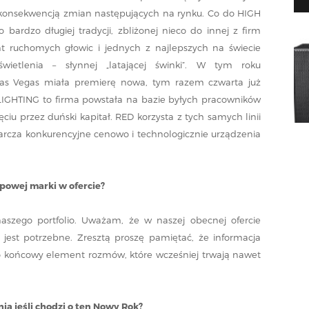
t konsekwencją zmian następujących na rynku. Co do HIGH
 bardzo długiej tradycji, zbliżonej nieco do innej z firm
ent ruchomych głowic i jednych z najlepszych na świecie
ietlenia – słynnej „latającej świnki”. W tym roku
Las Vegas miała premierę nowa, tym razem czwarta już
 LIGHTING to firma powstała na bazie byłych pracowników
ęciu przez duński kapitał. RED korzysta z tych samych linii
tarcza konkurencyjne cenowo i technologicznie urządzenia
powej marki w ofercie?
aszego portfolio. Uważam, że w naszej obecnej ofercie
 jest potrzebne. Zresztą proszę pamiętać, że informacja
to końcowy element rozmów, które wcześniej trwają nawet
ia jeśli chodzi o ten Nowy Rok?