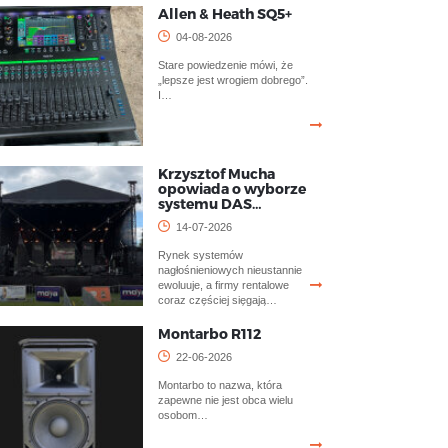
Allen & Heath SQ5+
04-08-2026
Stare powiedzenie mówi, że
„lepsze jest wrogiem dobrego”.
I…
Krzysztof Mucha
opowiada o wyborze
systemu DAS…
14-07-2026
Rynek systemów
nagłośnieniowych nieustannie
ewoluuje, a firmy rentalowe
coraz częściej sięgają…
Montarbo R112
22-06-2026
Montarbo to nazwa, która
zapewne nie jest obca wielu
osobom…