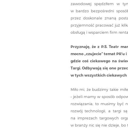
zawodowej spędziłem w tym
w bardzo bezpośredni sposób
przez doskonale znaną post
przyjemność pracować już kilka
obsługą i wsparciem firm renta
Przyznaję, że z P.S. Teatr m
mocno „czujecie” temat PR’u i
gdzie coś ciekawego na świe
Targi. Odbywają się one przec
w tych wszystkich ciekawych
Miło mi, że budzimy takie mił
– jeżeli mamy w sposób odpow
rozwiązania, to musimy być n
rozwój technologii, a targi 
na imprezach targowych org
w branży nic się nie dzieje, b