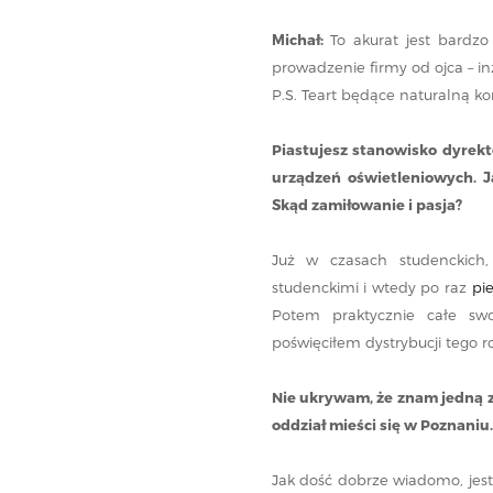
Michał
:
To akurat jest bardzo 
prowadzenie firmy od ojca – in
P.S. Teart będące naturalną k
Piastujesz stanowisko dyrekt
urządzeń oświetleniowych. J
Skąd zamiłowanie i pasja?
Już w czasach studenckich,
studenckimi i wtedy po raz
pi
Potem praktycznie całe swo
poświęciłem dystrybucji tego r
Nie ukrywam, że znam jedną z
oddział mieści się w Poznaniu
Jak dość dobrze wiadomo, jes