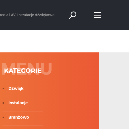
×
edia i AV, Instalacje dźwiękowe.
MENU
KATEGORIE
Dźwięk
Instalacje
Branżowo