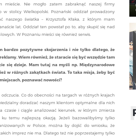
 mieście. Nie mogło zatem zabraknąć naszej firmy
 w stolicy Wielkopolski. Poznański oddział prowadzony
ać naszego światka – Krzysztofa Kłaka, z którym mam
naście lat. Oddział ten powstał po to, aby skupić się nad
lowych. W Poznaniu mieści się również serwis.
am bardzo pozytywne skojarzenia i nie tylko dlatego, że
 reklamy. Wiem również, że staracie się być wszędzie tam
cie się dzieje. Mam tutaj na myśli np. Międzynarodowe
ież w różnych zakątkach świata. To taka misja, żeby być
 miejscach, poznawać nowości?
e odczucia. Co do obecności na targach w różnych krajach
iedzialny doradzać naszym klientom optymalne dla nich
a czasie i ciągle analizować kierunek, w którym zmierza
są ku temu najlepszą okazją. Jeżeli bazowalibyśmy tylko
anizowanych w Polsce, można by dojść do wniosku, że
o takich imprez nie ma. Dlatego też nie poprzestajemy tylko