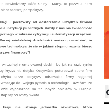
 ale odwiedzamy także Chiny i Stany. To pozwala nam
z nieco szerszej perspektywy.
sługi – począwszy od dostarczania urządzeń firmom
dla instytucji publicznych. Każdy z nas ma świadomość
cznego w zakresie cyfryzacji i automatyzacji urządzeń.
aszej wieloletniej działalności możesz powiedzieć, że
owe technologie, że się w jakimś stopniu rozwija biorąc
kryzys finansowy”?
wirtualnej niemalowanej deski – bo jak na razie rynku
ży kryzys nie dotyka. Oczywiście poturbował sporo firm
ł chyba także pozytywy odsiewając firmy najgorzej
 Wracając do Twojego pytania o technologie – uważam, że
nieźle wyposażone na tle innych obiektów w Europie,
stajemy od reszty świata.
raju nie istnieje jednostka oświatowa, która