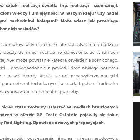
 sztuki realizacji światła (np. realizacji scenicznej).
oziom wiedzy i umiejętności w naszym kraju? Czy nadal
ymi zachodnimi kolegami? Może wiesz jak przebiega
chodnich sąsiadów?
m samouków w tym zakresie, ale jest jakaś mała nadzieja
 doszły do mnie nieoficjalne doniesienia, że w ramach
kiej ASP może powstanie katedra oświetlenia scenicznego.
ści – prawdopodobnie z powodu dość niskiego poziomu
 z naszej branży, kierują się oni przy wyborze narzędzi
 i parametrami technicznymi, a modą i potem trudno im
 zaawansowane na ich realne potrzeby.
 okres czasu możemy usłyszeć w mediach branżowych
zeń w ofercie P.S. Teatr. Ostatnio pojawiły się takie
zy Red-Lighting. Opowiedz o nowych propozycjach.
nieczność odwiedzania imprez międzynarodowych.