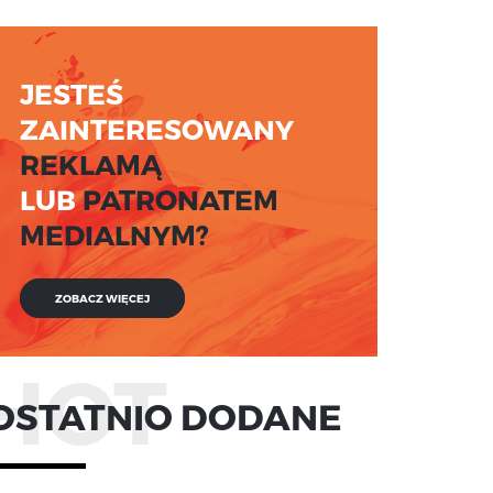
JESTEŚ
ZAINTERESOWANY
REKLAMĄ
LUB
PATRONATEM
MEDIALNYM?
ZOBACZ WIĘCEJ
HOT
OSTATNIO DODANE