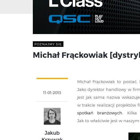
POZNAJMY SIĘ
Michał Frąckowiak [dystry
Michał Frąckowiak to postać, 
Jako dyrektor handlowy w firm
11-01-2013
jest jak sama nazwa wskazuje
w trakcie realizacji projektów 
spotkań branżowych
. Kilka
Jak to właściwie jest w naszym
Jakub
Krzywak