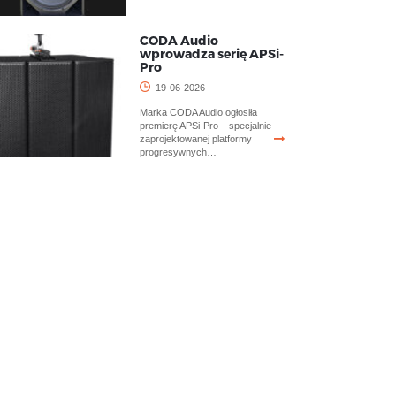
CODA Audio
wprowadza serię APSi-
Pro
19-06-2026
Marka CODA Audio ogłosiła
premierę APSi-Pro – specjalnie
zaprojektowanej platformy
progresywnych…