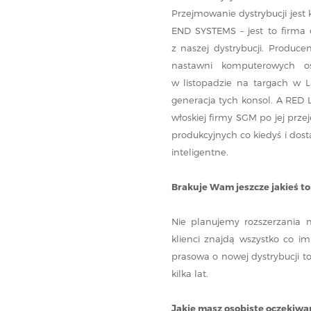
Przejmowanie dystrybucji jes
END SYSTEMS – jest to firma o
z naszej dystrybucji. Produc
nastawni komputerowych ośw
w listopadzie na targach w 
generacja tych konsol. A RED
włoskiej firmy SGM po jej przej
produkcyjnych co kiedyś i dos
inteligentne.
Brakuje Wam jeszcze jakieś to
Nie planujemy rozszerzania n
klienci znajdą wszystko co im
prasowa o nowej dystrybucji 
kilka lat.
Jakie masz osobiste oczekiwan