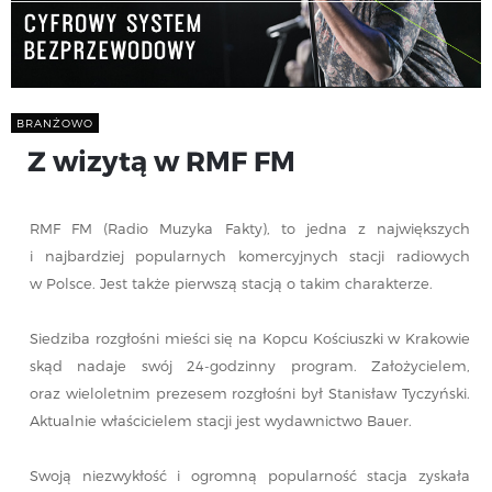
BRANŻOWO
Z wizytą w RMF FM
RMF FM (Radio Muzyka Fakty), to jedna z największych
i najbardziej popularnych komercyjnych stacji radiowych
w Polsce. Jest także pierwszą stacją o takim charakterze.
Siedziba rozgłośni mieści się na Kopcu Kościuszki w Krakowie
skąd nadaje swój 24-godzinny program. Założycielem,
oraz wieloletnim prezesem rozgłośni był Stanisław Tyczyński.
Aktualnie właścicielem stacji jest wydawnictwo Bauer.
Swoją niezwykłość i ogromną popularność stacja zyskała