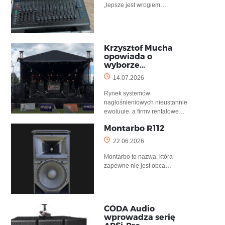
„lepsze jest wrogiem…
Krzysztof Mucha
opowiada o
wyborze…
14.07.2026
Rynek systemów
nagłośnieniowych nieustannie
ewoluuje, a firmy rentalowe…
Montarbo R112
22.06.2026
Montarbo to nazwa, która
zapewne nie jest obca…
CODA Audio
wprowadza serię