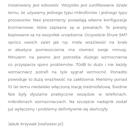
instalowany jest sobowtór. Wszystko jest zunifikowane dzięki
temu, że używamy jednego typu mikrofonów i jednego typu
procesorów. Nasi prezenterzy posiadają własne konfiguracje
brzmieniowe, które zapisane są w presetach. Te presety
kopiowane są na wszystkie urządzenia. Oczywiście Shure SM7
oprócz swoich zalet jak np. mała wrażliwość na braki
w akustyce pomieszczenia ma również swoje minusy.
Minusem na pewno jest potrzeba dużego wzmocnienia
co przysparza sporo problemów. 70dB to dużo i nie każdy
wzmacniacz potrafi na tyle sygnał wzmocnić. Ponadto
powoduje to dużą wrażliwość na zakłócenia. Mieliśmy ponad
10 lat temu niedaleko włączoną stację średniofalową. Średnie
fale były słyszalne praktycznie wszędzie: w telefonach,
mikrofonach wzmacniaczach. Na szczęście nadajnik został
już wyłączony i problemy definitywnie się skończyły
Jakub Krzywak [realizator.pl]