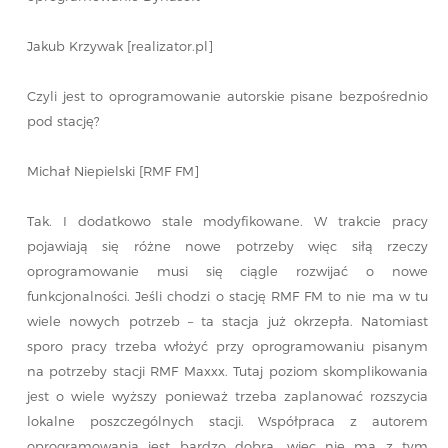
Jakub Krzywak [realizator.pl]
Czyli jest to oprogramowanie autorskie pisane bezpośrednio
pod stację?
Michał Niepielski [RMF FM]
Tak. I dodatkowo stale modyfikowane. W trakcie pracy
pojawiają się różne nowe potrzeby więc siłą rzeczy
oprogramowanie musi się ciągle rozwijać o nowe
funkcjonalności. Jeśli chodzi o stację RMF FM to nie ma w tu
wiele nowych potrzeb – ta stacja już okrzepła. Natomiast
sporo pracy trzeba włożyć przy oprogramowaniu pisanym
na potrzeby stacji RMF Maxxx. Tutaj poziom skomplikowania
jest o wiele wyższy ponieważ trzeba zaplanować rozszycia
lokalne poszczególnych stacji. Współpraca z autorem
oprogramowania jest bardzo dobra, wiec nie ma z tym