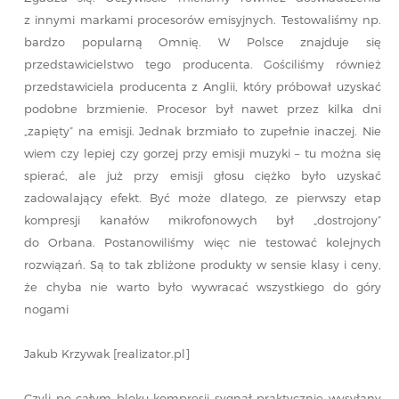
z innymi markami procesorów emisyjnych. Testowaliśmy np.
bardzo popularną Omnię. W Polsce znajduje się
przedstawicielstwo tego producenta. Gościliśmy również
przedstawiciela producenta z Anglii, który próbował uzyskać
podobne brzmienie. Procesor był nawet przez kilka dni
„zapięty” na emisji. Jednak brzmiało to zupełnie inaczej. Nie
wiem czy lepiej czy gorzej przy emisji muzyki – tu można się
spierać, ale już przy emisji głosu ciężko było uzyskać
zadowalający efekt. Być może dlatego, ze pierwszy etap
kompresji kanałów mikrofonowych był „dostrojony”
do Orbana. Postanowiliśmy więc nie testować kolejnych
rozwiązań. Są to tak zbliżone produkty w sensie klasy i ceny,
że chyba nie warto było wywracać wszystkiego do góry
nogami
Jakub Krzywak [realizator.pl]
Czyli po całym bloku kompresji sygnał praktycznie wysyłany