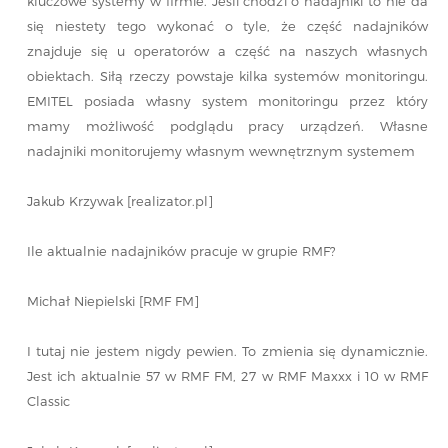
kluczowe systemy w firmie. Jeśli chodzi o nadajniki to nie da
się niestety tego wykonać o tyle, że część nadajników
znajduje się u operatorów a część na naszych własnych
obiektach. Siłą rzeczy powstaje kilka systemów monitoringu.
EMITEL posiada własny system monitoringu przez który
mamy możliwość podglądu pracy urządzeń. Własne
nadajniki monitorujemy własnym wewnętrznym systemem
Jakub Krzywak [realizator.pl]
Ile aktualnie nadajników pracuje w grupie RMF?
Michał Niepielski [RMF FM]
I tutaj nie jestem nigdy pewien. To zmienia się dynamicznie.
Jest ich aktualnie 57 w RMF FM, 27 w RMF Maxxx i 10 w RMF
Classic