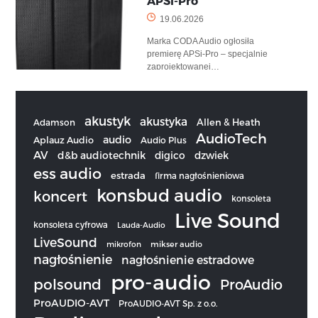
APSi-Pro
19.06.2026
Marka CODA Audio ogłosiła
premierę APSi-Pro – specjalnie
zaprojektowanej…
akustyk
akustyka
Allen & Heath
Adamson
AudioTech
audio
Aplauz Audio
Audio Plus
AV
d&b audiotechnik
digico
dzwiek
ess audio
estrada
firma nagłośnieniowa
konsbud audio
koncert
konsoleta
Live Sound
konsoleta cyfrowa
Lauda-Audio
LiveSound
mikrofon
mikser audio
nagłośnienie
nagłośnienie estradowe
pro-audio
polsound
ProAudio
ProAUDIO-AVT
ProAUDIO-AVT Sp. z o.o.