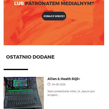
LUB
PATRONATEM MEDIALNYM?
ZOBACZ WIĘCEJ
OSTATNIO DODANE
Allen & Heath SQ5+
04-08-2026
Stare powiedzenie mówi, że „lepsze jest
wrogiem…