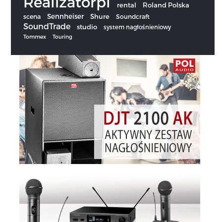
Realizatorpl
rental
Roland Polska
Sennheiser
scena
Shure
Soundcraft
SoundTrade
studio
system nagłośnieniowy
Tommex
Touring