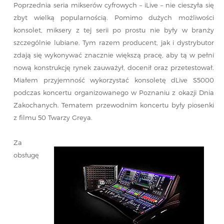
Poprzednia seria mikserów cyfrowych – iLive – nie cieszyła się
zbyt wielką popularnością. Pomimo dużych możliwości
konsolet, miksery z tej serii po prostu nie były w branży
szczególnie lubiane. Tym razem producent, jak i dystrybutor
zdają się wykonywać znacznie większą pracę, aby tą w pełni
nową konstrukcję rynek zauważył, docenił oraz przetestował.
Miałem przyjemność wykorzystać konsoletę dLive S5000
podczas koncertu organizowanego w Poznaniu z okazji Dnia
Zakochanych. Tematem przewodnim koncertu były piosenki
z filmu 50 Twarzy Greya.
Za
obsługę