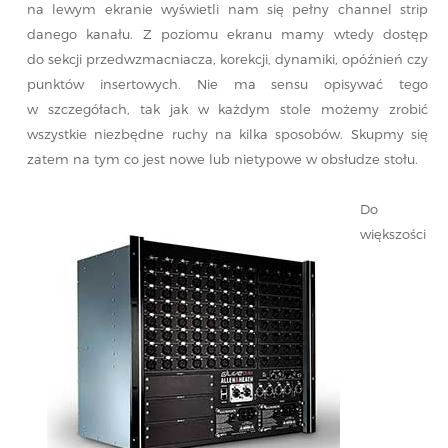
na lewym ekranie wyświetli nam się pełny channel strip
danego kanału. Z poziomu ekranu mamy wtedy dostęp
do sekcji przedwzmacniacza, korekcji, dynamiki, opóźnień czy
punktów insertowych. Nie ma sensu opisywać tego
w szczegółach, tak jak w każdym stole możemy zrobić
wszystkie niezbędne ruchy na kilka sposobów. Skupmy się
zatem na tym co jest nowe lub nietypowe w obsłudze stołu.
Do
większości