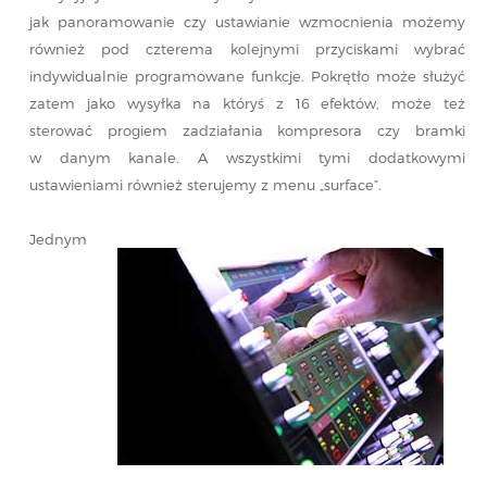
jak panoramowanie czy ustawianie wzmocnienia możemy
również pod czterema kolejnymi przyciskami wybrać
indywidualnie programowane funkcje. Pokrętło może służyć
zatem jako wysyłka na któryś z 16 efektów, może też
sterować progiem zadziałania kompresora czy bramki
w danym kanale. A wszystkimi tymi dodatkowymi
ustawieniami również sterujemy z menu „surface”.
Jednym