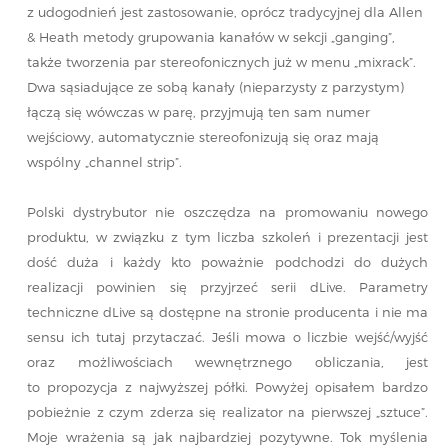
z udogodnień jest zastosowanie, oprócz tradycyjnej dla Allen
& Heath metody grupowania kanałów w sekcji „ganging”,
także tworzenia par stereofonicznych już w menu „mixrack”.
Dwa sąsiadujące ze sobą kanały (nieparzysty z parzystym)
łączą się wówczas w parę, przyjmują ten sam numer
wejściowy, automatycznie stereofonizują się oraz mają
wspólny „channel strip”.
Polski dystrybutor nie oszczędza na promowaniu nowego
produktu, w związku z tym liczba szkoleń i prezentacji jest
dość duża i każdy kto poważnie podchodzi do dużych
realizacji powinien się przyjrzeć serii dLive. Parametry
techniczne dLive są dostępne na stronie producenta i nie ma
sensu ich tutaj przytaczać. Jeśli mowa o liczbie wejść/wyjść
oraz możliwościach wewnętrznego obliczania, jest
to propozycja z najwyższej półki. Powyżej opisałem bardzo
pobieżnie z czym zderza się realizator na pierwszej „sztuce”.
Moje wrażenia są jak najbardziej pozytywne. Tok myślenia