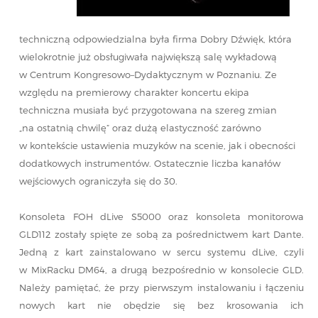
techniczną odpowiedzialna była firma Dobry Dźwięk, która
wielokrotnie już obsługiwała największą salę wykładową
w Centrum Kongresowo–Dydaktycznym w Poznaniu. Ze
względu na premierowy charakter koncertu ekipa
techniczna musiała być przygotowana na szereg zmian
„na ostatnią chwilę” oraz dużą elastyczność zarówno
w kontekście ustawienia muzyków na scenie, jak i obecności
dodatkowych instrumentów. Ostatecznie liczba kanałów
wejściowych ograniczyła się do 30.
Konsoleta FOH dLive S5000 oraz konsoleta monitorowa
GLD112 zostały spięte ze sobą za pośrednictwem kart Dante.
Jedną z kart zainstalowano w sercu systemu dLive, czyli
w MixRacku DM64, a drugą bezpośrednio w konsolecie GLD.
Należy pamiętać, że przy pierwszym instalowaniu i łączeniu
nowych kart nie obędzie się bez krosowania ich