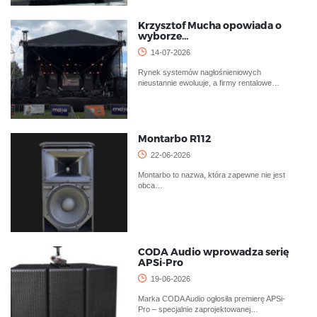
Krzysztof Mucha opowiada o
wyborze…
14-07-2026
Rynek systemów nagłośnieniowych
nieustannie ewoluuje, a firmy rentalowe…
Montarbo R112
22-06-2026
Montarbo to nazwa, która zapewne nie jest
obca…
CODA Audio wprowadza serię
APSi-Pro
19-06-2026
Marka CODA Audio ogłosiła premierę APSi-
Pro – specjalnie zaprojektowanej…