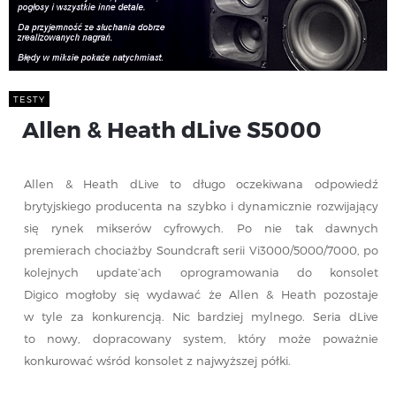
TESTY
Allen & Heath dLive S5000
Allen & Heath dLive to długo oczekiwana odpowiedź
brytyjskiego producenta na szybko i dynamicznie rozwijający
się rynek mikserów cyfrowych. Po nie tak dawnych
premierach chociażby Soundcraft serii Vi3000/5000/7000, po
kolejnych update’ach oprogramowania do konsolet
Digico mogłoby się wydawać że Allen & Heath pozostaje
w tyle za konkurencją. Nic bardziej mylnego. Seria dLive
to nowy, dopracowany system, który może poważnie
konkurować wśród konsolet z najwyższej półki.