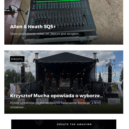
Allen & Heath SQ5+
Stare powiedzenie mówi, że „lepsze jest wrogiem…
PROFIL
Krzysztof Mucha opowiada o wyborze…
Rynek systemów nagłośnieniowych nieustannie ewoluuje, a firmy
rentalowe…