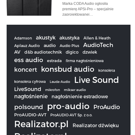
Marka CODA Audio ogłosiła
premierę APSi-Pro – specjalnie
zaprojektowanej…
akustyk
akustyka
Allen & Heath
Adamson
AudioTech
audio
Aplauz Audio
Audio Plus
AV
d&b audiotechnik
digico
dzwiek
ess audio
estrada
firma nagłośnieniowa
konsbud audio
koncert
konsoleta
Live Sound
konsoleta cyfrowa
Lauda-Audio
LiveSound
mikrofon
mikser audio
nagłośnienie
nagłośnienie estradowe
pro-audio
polsound
ProAudio
ProAUDIO-AVT
ProAUDIO-AVT Sp. z o.o.
Realizator.pl
Realizator dźwięku