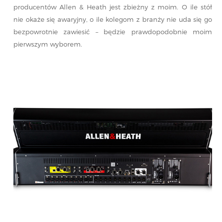
producentów Allen & Heath jest zbieżny z moim. O ile stół
nie okaże się awaryjny, o ile kolegom z branży nie uda się go
bezpowrotnie zawiesić – będzie prawdopodobnie moim
pierwszym wyborem.