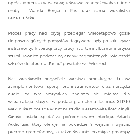
oprócz Mateusza w warstwę tekstową zaangażowały się inne
osoby – Wanda Berger i Ras, oraz sama wokalistka
Lena Osińska.
Proces pracy nad płytą przebiegał wieloetapowo gdzie
do poszczególnych pomysłów dogrywane były po kolei żywe
instrumenty. Inspiracji przy pracy nad tymi albumami artyści
szukali również podczas wyjazdów zagranicznych. Większość
szkiców do albumu „Torino” powstało we Włoszech.
Nas zaciekawiła oczywiście warstwa produkcyjna. Łukasz
zaimplementował sporą ilość instrumentów, oraz narzędzi
audio. W tym wszystkich znalazło się miejsce dla
wspaniałego klasyka w postaci gramofonu Technics SL1210
MK2. Łukasz posiada w swoim studio niesamowitą ilość winyli.
Całość została „spięta” za pośrednictwem interfejsu Arturia
AudioFuse, który oferuje na pokładzie 4 wejścia i wyjścia,
preamp gramofonowy, a także świetnie brzmiące preampy