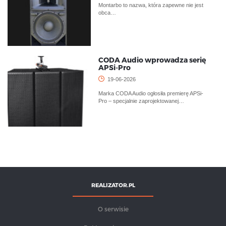
Montarbo to nazwa, która zapewne nie jest
obca…
CODA Audio wprowadza serię
APSi-Pro
19-06-2026
Marka CODA Audio ogłosiła premierę APSi-
Pro – specjalnie zaprojektowanej…
REALIZATOR.PL
O serwisie