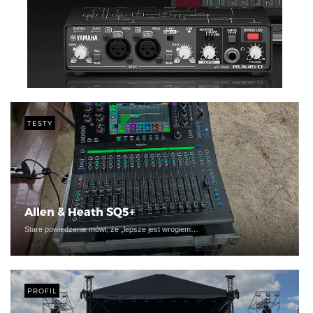
TESTY
Allen & Heath SQ5+
Stare powiedzenie mówi, że „lepsze jest wrogiem…
PROFIL