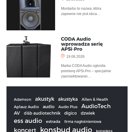
Montarbo to nazwa, która
zapewne nie jest obca…
CODA Audio
wprowadza serię
APSi-Pro
19.06.2026
Marka CODA Audio ogłosiła
premierę APSi-Pro – specjalnie
zaprojektowanej…
akustyk
akustyka
Allen & Heath
Adamson
AudioTech
audio
Aplauz Audio
Audio Plus
AV
d&b audiotechnik
digico
dzwiek
ess audio
estrada
firma nagłośnieniowa
konsbud audio
koncert
konsoleta