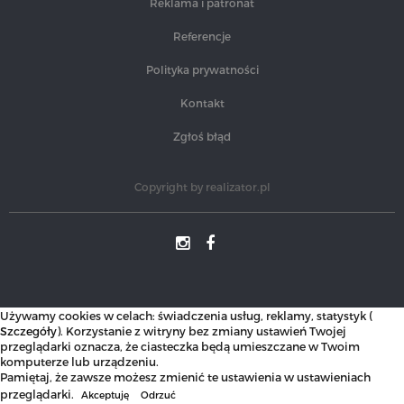
Reklama i patronat
Referencje
Polityka prywatności
Kontakt
Zgłoś błąd
Copyright by
realizator.pl
Używamy cookies w celach: świadczenia usług, reklamy, statystyk (
Szczegóły
). Korzystanie z witryny bez zmiany ustawień Twojej
przeglądarki oznacza, że ciasteczka będą umieszczane w Twoim
komputerze lub urządzeniu.
Pamiętaj, że zawsze możesz zmienić te ustawienia w ustawieniach
przeglądarki.
Akceptuję
Odrzuć