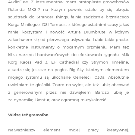
AudioFuse. Z instrumentów mam protoplaste grooveboxów
Rolanda MKS-7 na którym pewnie udało by się ukręcić
soudtrack do Stranger Things, fajnie zadziornie brzmiącego
Korga Minilogue, DSI Tempest z którego ostatnimi czasy jakoś
mniej korzystam i nowość Arturia Drumbrute w którym
zakochałem się od pierwszego usłyszenia. Lubie takie proste,
konkretne instrumenty o mocarnym brzmieniu. Mam też
kilka narzędzi hardware’owych do efektowania sygnału. M.ik
Korg Kaoss Pad 3, EH Cathedral czy Strymon Timeline,
a sadzę się jeszcze na pogłos Big Sky. Istotnym elementem
mojego systemu są ukochane Geneleci 1030a. Absolutnie
uwielbiam te głośniki. Znam na wylot, ale też lubię obcować
z generowanym przez nie dźwiękiem. Bardzo lubię je
za dynamikę i kontur, oraz ogromną muzykalność.
Widzę też gramofon…
Najważniejszy element mojej pracy kreatywnej.