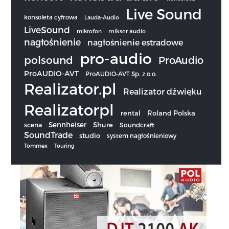
Live Sound
konsoleta cyfrowa
Lauda-Audio
LiveSound
mikrofon
mikser audio
nagłośnienie
nagłośnienie estradowe
pro-audio
polsound
ProAudio
ProAUDIO-AVT
ProAUDIO-AVT Sp. z o.o.
Realizator.pl
Realizator dźwięku
Realizatorpl
rental
Roland Polska
Sennheiser
scena
Shure
Soundcraft
SoundTrade
studio
system nagłośnieniowy
Tommex
Touring