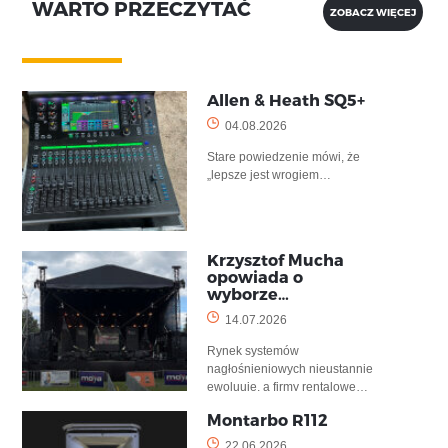
WARTO PRZECZYTAĆ
ZOBACZ WIĘCEJ
Allen & Heath SQ5+
04.08.2026
Stare powiedzenie mówi, że
„lepsze jest wrogiem…
Krzysztof Mucha
opowiada o
wyborze…
14.07.2026
Rynek systemów
nagłośnieniowych nieustannie
ewoluuje, a firmy rentalowe…
Montarbo R112
22.06.2026