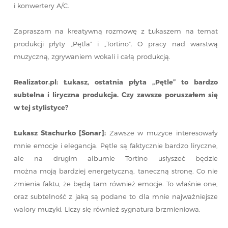
i konwertery A/C.
Zapraszam na kreatywną rozmowę z Łukaszem na temat
produkcji płyty „Pętla” i „Tortino”. O pracy nad warstwą
muzyczną, zgrywaniem wokali i całą produkcją.
Realizator.pl: Łukasz, ostatnia płyta „Pętle” to bardzo
subtelna i liryczna produkcja. Czy zawsze poruszałem się
w tej stylistyce?
Łukasz Stachurko [Sonar]:
Zawsze w muzyce interesowały
mnie emocje i elegancja. Pętle są faktycznie bardzo liryczne,
ale na drugim albumie Tortino usłyszeć będzie
można moją bardziej energetyczną, taneczną stronę. Co nie
zmienia faktu, że będą tam również emocje. To właśnie one,
oraz subtelność z jaką są podane to dla mnie najważniejsze
walory muzyki. Liczy się również sygnatura brzmieniowa.