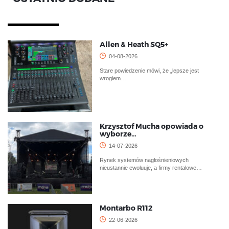
Allen & Heath SQ5+
04-08-2026
Stare powiedzenie mówi, że „lepsze jest
wrogiem…
Krzysztof Mucha opowiada o
wyborze…
14-07-2026
Rynek systemów nagłośnieniowych
nieustannie ewoluuje, a firmy rentalowe…
Montarbo R112
22-06-2026