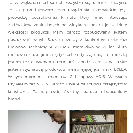
To w większości od sampli wszystko się u mnie zaczyna.
To za pośrednictwem tego urządzenia i oczywiście płyt
prowadzę poszukiwania klimatu który mnie interesuje,
z dźwięków znalezionych na winylach konstruuje szkielety
większości produkcji. Mam bardzo rozbudowany system
poszukiwań winyli. Szukam rzeczy z konkretnych okresów
i rejonów. Technicsy SL1210 MK2 mam dwa od 20 lat. Służą
mi również do grania gdyż od kiedy zajmuję się muzyką
jestem też aktywnym DJ’em. Jeśli chodzi o miksery DJ’skie
jestem wyznawcą produktów nieistniejącej już marki ECLER.
W tym momencie mam nuo-2 i flagowy AC-6. W rysach
używałem też NUO4. Bardzo lubie je za sound i przejrzystość
konstrukcji. To naprawdę świetny, bardzo niedoceniony
brand.