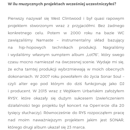
W ilu muzycznych projektach wcześniej uczestniczyłeś?
Pierwszy nazywał się West Clintwood i był quasi rapowym
projektem stworzonym wraz z przyjaciółmi. Bez żadnego
konkretnego celu. Potem w 2000 roku na bazie WC
zawiązaliśmy Namaste – instrumentalny skład bazujący
na hip-hopowych technikach produkcji. Nagraliśmy
i wydaliśmy własnym sumptem album „Lot76”, który swego
czasu mocno namieszał na ówczesnej scenie. Wydaje mi się,
że echa tamtej produkcji wybrzmiewają w moich obecnych
dokonaniach. W 2007 roku powołałem do życia Sonar Soul –
czyli alter ego pod którym do dziś funkcjonuję jako DJ
i producent. W 2015 wraz z Wojtkiem Urbańskim założyłem
RYSY, które okazały się dużym sukcesem (zwieńczeniem
działalności tego projektu był koncert na Open’erze dla 20
tysięcy słuchaczy). Równocześnie do RYS rozpocząłem pracę
nad moim naważniejszym projektem jakim jest SONAR,
którego drugi album ukazał się 23 marca.