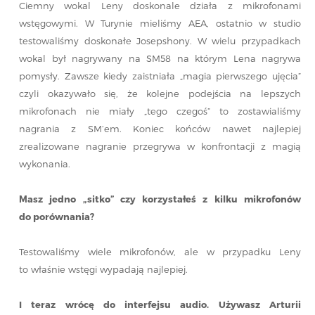
Ciemny wokal Leny doskonale działa z mikrofonami
wstęgowymi. W Turynie mieliśmy AEA, ostatnio w studio
testowaliśmy doskonałe Josepshony. W wielu przypadkach
wokal był nagrywany na SM58 na którym Lena nagrywa
pomysły. Zawsze kiedy zaistniała „magia pierwszego ujęcia”
czyli okazywało się, że kolejne podejścia na lepszych
mikrofonach nie miały „tego czegoś” to zostawialiśmy
nagrania z SM’em. Koniec końców nawet najlepiej
zrealizowane nagranie przegrywa w konfrontacji z magią
wykonania.
Masz jedno „sitko” czy korzystałeś z kilku mikrofonów
do porównania?
Testowaliśmy wiele mikrofonów, ale w przypadku Leny
to właśnie wstęgi wypadają najlepiej.
I teraz wrócę do interfejsu audio. Używasz Arturii