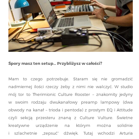
Spory masz ten setup… Przybliżysz w całości?
Mam to czego potrzebuje. Staram się nie gromadzić
nadmiernej ilości rzeczy żeby z nimi nie walczyć. W studio
mój tor to Therimionic Culture Rooster – znakomity jedyny
w swoim rodzaju dwukanałowy preamp lampowy (dwa
obwody na kanał – trioda i pentoda) z prostym EQ i Attitude
czyli sekcją przesteru znaną z Culture Vulture. Świetne
kreatywne urządzenie na którym można solidnie
i szlachetnie „zepsuć” dźwięk. Tutaj wchodzi Arturia