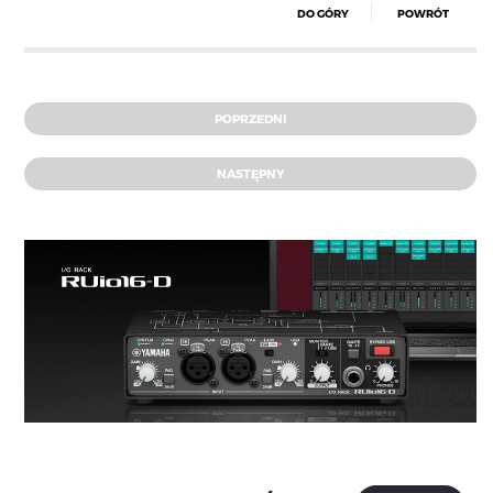
DO GÓRY
POWRÓT
POPRZEDNI
NASTĘPNY