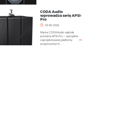
CODA Audio
wprowadza serię APSi-
Pro
19-06-2026
Marka CODA Audio ogłosiła
premierę APSi-Pro – specjalnie
zaprojektowanej platformy
progresywnych…