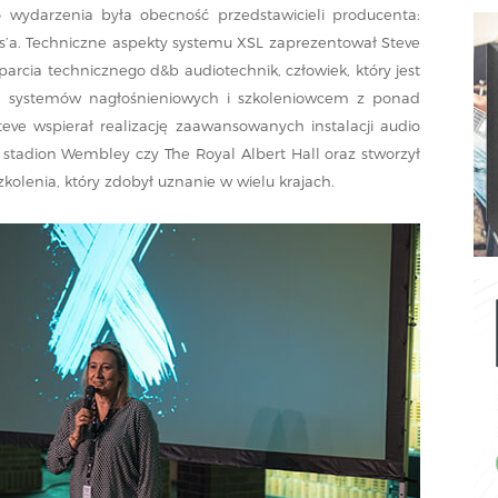
 wydarzenia była obecność przedstawicieli producenta:
es’a. Techniczne aspekty systemu XSL zaprezentował Steve
sparcia technicznego d&b audiotechnik, człowiek, który jest
 systemów nagłośnieniowych i szkoleniowcem z ponad
eve wspierał realizację zaawansowanych instalacji audio
 stadion Wembley czy The Royal Albert Hall oraz stworzył
zkolenia, który zdobył uznanie w wielu krajach.