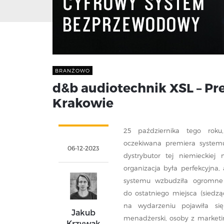
BRANŻOWO
d&b audiotechnik XSL – Pr
Krakowie
25 października tego rok
oczekiwana premiera systemu
06-12-2023
dystrybutor tej niemieckiej
organizacja była perfekcyjna,
systemu wzbudziła ogromne z
do ostatniego miejsca (siedz
na wydarzeniu pojawiła się
Jakub
menadżerski, osoby z market
Krzywak