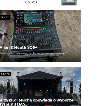
TESTY
Allen & Heath SQ5+
Stare powiedzenie mówi, że „lepsze jest wrogiem dobrego”. I…
PROFIL
Krzysztof Mucha opowiada o wyborze
systemu DAS…