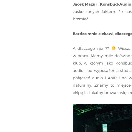
Jacek Mazur [Konsbud-Audio]
zaskoczonych faktem, że cos
brzmieć.
Bardzo mnie ciekawi, dlaczeg
A dlaczego nie ??
Wiesz… 
w pracy. Mamy miłe doświad
klub, w którym jako Konsbud
audio – od wyposażenia studia 
połączeń audio i AoIP i na 
naturalny. Znamy to miejsce 
ekipę i…. lokalny browar, więc