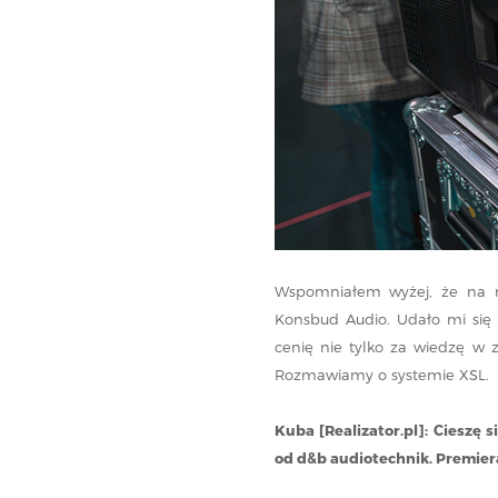
Wspomniałem wyżej, że na mie
Konsbud Audio. Udało mi się
cenię nie tylko za wiedzę w z
Rozmawiamy o systemie XSL.
Kuba [Realizator.pl]: Cieszę 
od d&b audiotechnik. Premier