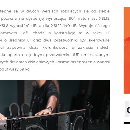
ępne są w dwóch wersjach różniących się od siebie
8 pozwala na dyspersję wynoszącą 80°, natomiast XSL12
XSL8 wynosi 141 dB, a dla XSL12 140 dB. Wydajność tego
amowita. Jeśli chodzi o konstrukcję to w sekcji LF
i o średnicy 8” oraz dwa przetworniki 6,5” skierowane
ł zapewnia dużą kierunkowość w zakresie niskich
stała oparta na jednym przetworniku 6,5” umieszczonym
wych driverach ciśnieniowych. Pasmo przenoszenia wynosi
oduł waży 39 kg.