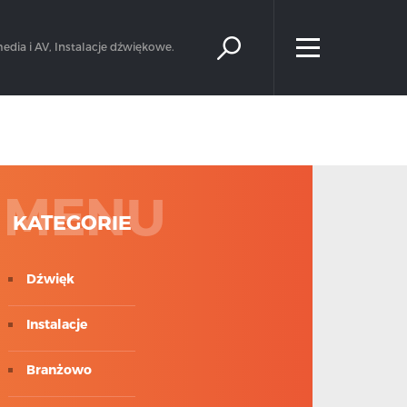
×
edia i AV, Instalacje dźwiękowe.
MENU
KATEGORIE
Dźwięk
Instalacje
Branżowo