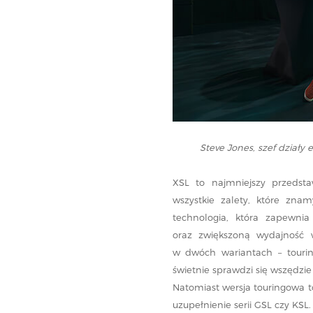
Steve Jones, szef działy
XSL to najmniejszy przedst
wszystkie zalety, które znam
technologia, która zapewni
oraz zwiększoną wydajność w
w dwóch wariantach – touringo
świetnie sprawdzi się wszędzie
Natomiast wersja touringowa 
uzupełnienie serii GSL czy KSL.