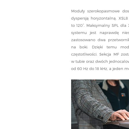
Moduły szerokopasmowe dost
dyspersją horyzontalną. XSL
to 120°. Maksymalny SPL dla 
systemu jest naprawdę nies
zastosowano dwa przetwornik
na boki. Dzięki temu modu
częstotliwości. Sekcja MF zo
w tubie oraz dwóch jednocalo
od 60 Hz do 18 kHz, a jeden m