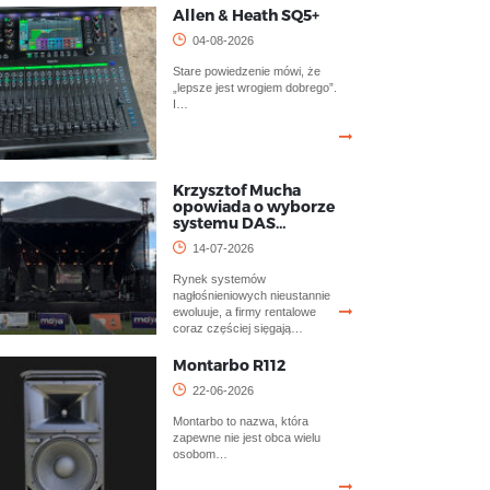
Allen & Heath SQ5+
04-08-2026
Stare powiedzenie mówi, że
„lepsze jest wrogiem dobrego”.
I…
Krzysztof Mucha
opowiada o wyborze
systemu DAS…
14-07-2026
Rynek systemów
nagłośnieniowych nieustannie
ewoluuje, a firmy rentalowe
coraz częściej sięgają…
Montarbo R112
22-06-2026
Montarbo to nazwa, która
zapewne nie jest obca wielu
osobom…