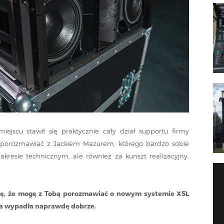
jscu stawił się praktycznie cały dział supportu firmy
 porozmawiać z Jackiem Mazurem, którego bardzo sobie
akresie technicznym, ale również za kunszt realizacyjny.
się, że mogę z Tobą porozmawiać o nowym systemie XSL
a wypadła naprawdę dobrze.