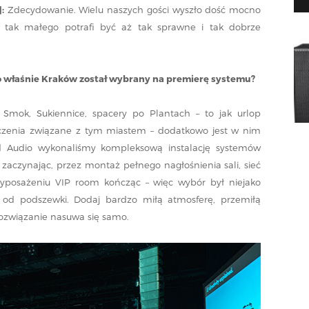
:
Zdecydowanie. Wielu naszych gości wyszło dość mocno
́ tak małego potrafi być aż tak sprawne i tak dobrze
o właśnie Kraków został wybrany na premierę systemu?
Smok, Sukiennice, spacery po Plantach – to jak urlop
czenia związane z tym miastem – dodatkowo jest w nim
 Audio wykonaliśmy kompleksową instalację systemów
zaczynając, przez montaż pełnego nagłośnienia sali, sieć
wyposażeniu VIP room kończąc – więc wybór był niejako
od podszewki. Dodaj bardzo miłą atmosferę, przemiłą
 rozwiązanie nasuwa się samo.