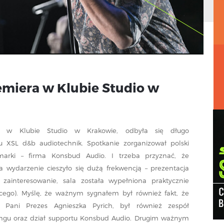
emiera w Klubie Studio w
u, w Klubie Studio w Krakowie, odbyła się długo
 XSL d&b audiotechnik. Spotkanie zorganizował polski
 marki – firma Konsbud Audio. I trzeba przyznać, że
 a wydarzenie cieszyło się dużą frekwencją – prezentacja
ainteresowanie, sala została wypełniona praktycznie
ącego). Myślę, że ważnym sygnałem był również fakt, że
 Pani Prezes Agnieszka Pyrich, był również zespół
ingu oraz dział supportu Konsbud Audio. Drugim ważnym