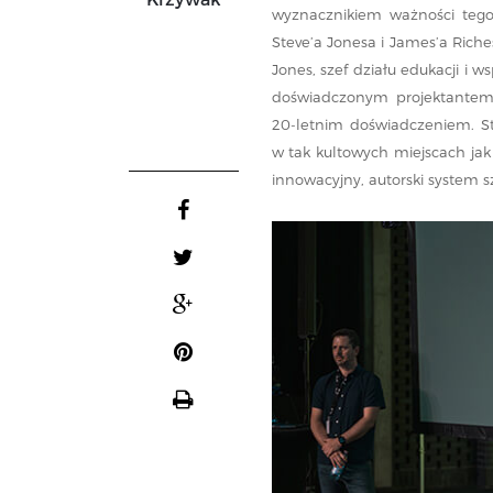
wyznacznikiem ważności tego
Steve’a Jonesa i James’a Rich
Jones, szef działu edukacji i w
doświadczonym projektantem
20-letnim doświadczeniem. St
w tak kultowych miejscach jak
innowacyjny, autorski system s