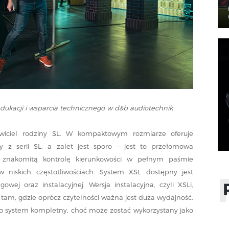
 edukacji i wsparcia technicznego w d&b audiotechnik
awiciel rodziny SL. W kompaktowym rozmiarze oferuje
y z serii SL, a zalet jest sporo – jest to przełomowa
a znakomitą kontrolę kierunkowości w pełnym paśmie
 niskich częstotliwościach. System XSL dostępny jest
wej oraz instalacyjnej. Wersja instalacyjna, czyli XSLi,
 tam, gdzie oprócz czytelności ważna jest duża wydajność.
to system kompletny, choć może zostać wykorzystany jako