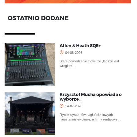
OSTATNIO DODANE
Allen & Heath SQ5+
04-08-2026
Stare powiedzenie mówi, że „lepsze jest
wrogiem…
Krzysztof Mucha opowiada o
wyborze…
14-07-2026
Rynek systemów nagłośnieniowych
nieustannie ewoluuje, a firmy rentalowe…