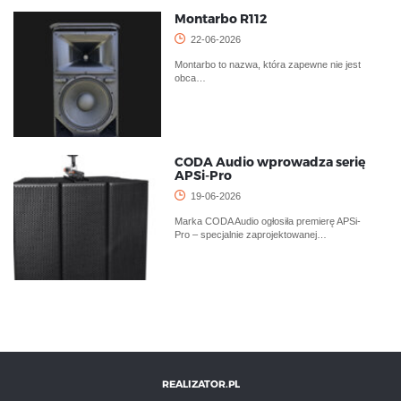
Montarbo R112
22-06-2026
Montarbo to nazwa, która zapewne nie jest
obca…
CODA Audio wprowadza serię
APSi-Pro
19-06-2026
Marka CODA Audio ogłosiła premierę APSi-
Pro – specjalnie zaprojektowanej…
REALIZATOR.PL