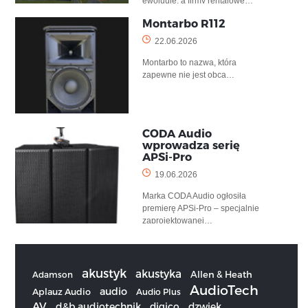
ewoluuje, a firmy rentalowe…
Montarbo R112
22.06.2026
Montarbo to nazwa, która
zapewne nie jest obca…
CODA Audio
wprowadza serię
APSi-Pro
19.06.2026
Marka CODA Audio ogłosiła
premierę APSi-Pro – specjalnie
zaprojektowanej…
akustyk
akustyka
Allen & Heath
Adamson
AudioTech
audio
Aplauz Audio
Audio Plus
AV
d&b audiotechnik
digico
dzwiek