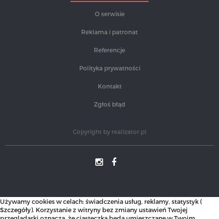
O serwisie
Reklama i patronat
Referencje
Polityka prywatności
Kontakt
Zgłoś błąd
Copyright by
realizator.pl
Używamy cookies w celach: świadczenia usług, reklamy, statystyk (
Szczegóły
). Korzystanie z witryny bez zmiany ustawień Twojej
przeglądarki oznacza, że ciasteczka będą umieszczane w Twoim