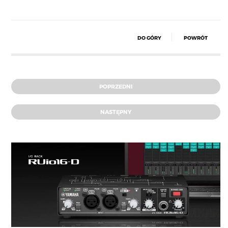
DO GÓRY
POWRÓT
POPRZEDNI
NASTĘPNY