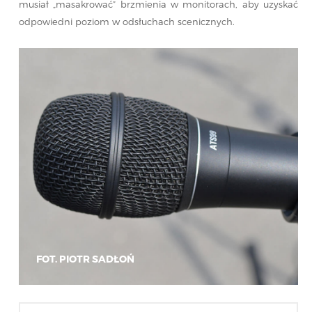
musiał „masakrować” brzmienia w monitorach, aby uzyskać
odpowiedni poziom w odsłuchach scenicznych.
FOT. PIOTR SADŁOŃ