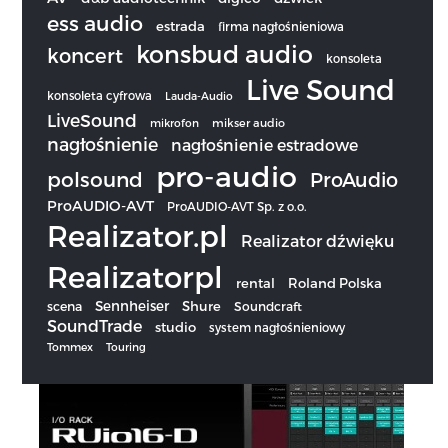
ess audio
estrada
firma nagłośnieniowa
konsbud audio
koncert
konsoleta
Live Sound
konsoleta cyfrowa
Lauda-Audio
LiveSound
mikrofon
mikser audio
nagłośnienie
nagłośnienie estradowe
pro-audio
polsound
ProAudio
ProAUDIO-AVT
ProAUDIO-AVT Sp. z o.o.
Realizator.pl
Realizator dźwięku
Realizatorpl
rental
Roland Polska
Sennheiser
scena
Shure
Soundcraft
SoundTrade
studio
system nagłośnieniowy
Tommex
Touring