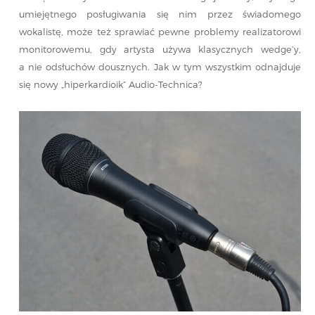
umiejętnego posługiwania się nim przez świadomego
wokalistę, może też sprawiać pewne problemy realizatorowi
monitorowemu, gdy artysta używa klasycznych wedge’y,
a nie odsłuchów dousznych. Jak w tym wszystkim odnajduje
się nowy „hiperkardioik” Audio-Technica?