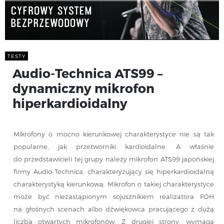
TESTY
Audio-Technica ATS99 –
dynamiczny mikrofon
hiperkardioidalny
Mikrofony o mocno kierunkowej charakterystyce nie są tak
popularne, jak przetworniki kardioidalne. A właśnie
do przedstawicieli tej grupy należy mikrofon ATS99 japońskiej
firmy Audio-Technica, charakteryzujący się hiperkardioidalną
charakterystyką kierunkową. Mikrofon o takiej charakterystyce
może być niezastąpionym sojusznikiem realizatora FOH
na głośnych scenach albo dźwiękowca pracującego z dużą
liczbą otwartych mikrofonów. Z drugiej strony, wymaga