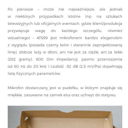
Po pierwsze – może nie najważniejsze, ale jednak
w niektórych przypadkach istotne (np. na sztukach
telewizyjnych lub oficjalnych eventach, gdzie klient/produkcja
przywiązuje wagę do każdego szczegółu, również
wizualnego) – ATS99 jest mikrofonem bardzo eleganckim
z wyglądu (posiada czarny kolor i starannie zaprojektowaną
linię), dobrze leży w dłoni, ani nie jest za ciężki, ani za lekki
(262 gramy). 600 Om impedancji, pasmo przenoszenia
od 60 Hz do 20 kHz i czułość -52 dB (2,5 mV/Pa) dopełniają
listę fizycznych parametrów.
Mikrofon dostarczany jest w pudełku, w którym znajduje się
miękkie, zasuwane na zamek etui oraz uchwyt do statywu.