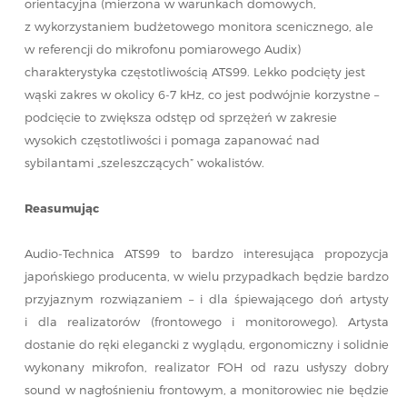
orientacyjna (mierzona w warunkach domowych,
z wykorzystaniem budżetowego monitora scenicznego, ale
w referencji do mikrofonu pomiarowego Audix)
charakterystyka częstotliwością ATS99. Lekko podcięty jest
wąski zakres w okolicy 6-7 kHz, co jest podwójnie korzystne –
podcięcie to zwiększa odstęp od sprzężeń w zakresie
wysokich częstotliwości i pomaga zapanować nad
sybilantami „szeleszczących” wokalistów.
Reasumując
Audio-Technica ATS99 to bardzo interesująca propozycja
japońskiego producenta, w wielu przypadkach będzie bardzo
przyjaznym rozwiązaniem – i dla śpiewającego doń artysty
i dla realizatorów (frontowego i monitorowego). Artysta
dostanie do ręki elegancki z wyglądu, ergonomiczny i solidnie
wykonany mikrofon, realizator FOH od razu usłyszy dobry
sound w nagłośnieniu frontowym, a monitorowiec nie będzie