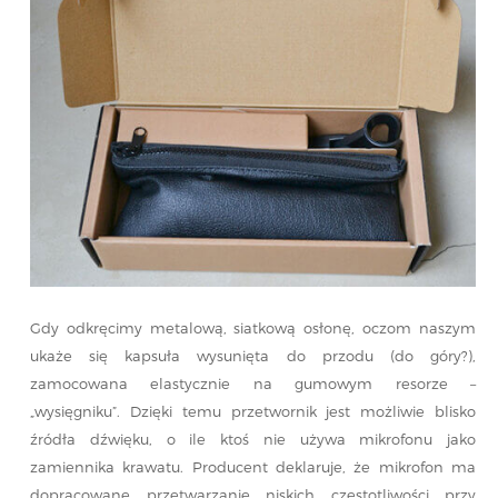
Gdy odkręcimy metalową, siatkową osłonę, oczom naszym
ukaże się kapsuła wysunięta do przodu (do góry?),
zamocowana elastycznie na gumowym resorze –
„wysięgniku”. Dzięki temu przetwornik jest możliwie blisko
źródła dźwięku, o ile ktoś nie używa mikrofonu jako
zamiennika krawatu. Producent deklaruje, że mikrofon ma
dopracowane przetwarzanie niskich częstotliwości przy