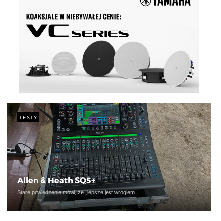
TESTY
Allen & Heath SQ5+
Stare powiedzenie mówi, że „lepsze jest wrogiem…